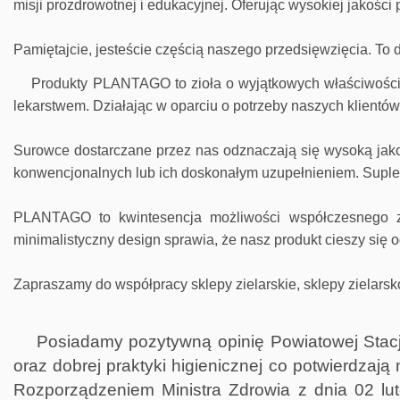
misji prozdrowotnej i edukacyjnej. Oferując wysokiej jakośc
Pamiętajcie, jesteście częścią naszego przedsięwzięcia. To
Produkty PLANTAGO to zioła o wyjątkowych właściwościach
lekarstwem. Działając w oparciu o potrzeby naszych klientó
Surowce dostarczane przez nas odznaczają się wysoką jakośc
konwencjonalnych lub ich doskonałym uzupełnieniem. Suple
PLANTAGO to kwintesencja możliwości współczesnego ziel
minimalistyczny design sprawia, że nasz produkt cieszy się
Zapraszamy do współpracy sklepy zielarskie, sklepy zielarsk
Posiadamy pozytywną opinię Powiatowej Stacj
oraz dobrej praktyki higienicznej co potwierdzaj
Rozporządzeniem Ministra Zdrowia z dnia 02 lut