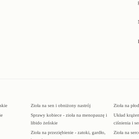
skie
Zioła na sen i obniżony nastrój
Zioła na pło
ie
Sprawy kobiece - zioła na menopauzę i
Układ krążen
libido żeńskie
ciśnienia i se
Zioła na przeziębienie - zatoki, gardło,
Zioła na serc