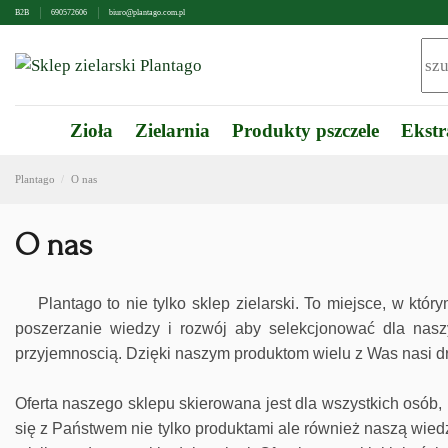
B2B
690572606
biuro@plantago.com.pl
Zioła
Zielarnia
Produkty pszczele
Ekstr
Plantago
O nas
O nas
Plantago to nie tylko sklep zielarski. To miejsce, w któ
poszerzanie wiedzy i rozwój aby selekcjonować dla naszyc
przyjemnoscią. Dzięki naszym produktom wielu z Was nasi drod
Oferta naszego sklepu skierowana jest dla wszystkich osób,
się z Państwem nie tylko produktami ale również naszą wied