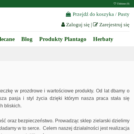
Ulubione (
0
)
Przejdź do koszyka
/
Pusty
Zaloguj się
|
Zarejestruj się
lecane
Blog
Produkty Plantago
Herbaty
teczkę w prozdrowe i wartościowe produkty. Od lat dbamy o
za pasja i styl życia dzięki którym nasza praca stała się
h bliskich.
ość oraz bezpieczeństwo. Prowadząc sklep zielarski dzielimy
adamy w to serce. Celem naszej działalności jest realizacja