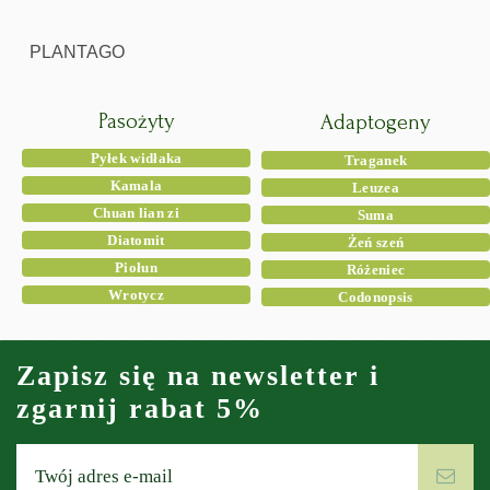
PLANTAGO
Pasożyty
Adaptogeny
Pyłek widłaka
Traganek
Kamala
Leuzea
Chuan lian zi
Suma
Diatomit
Żeń szeń
Piołun
Różeniec
Wrotycz
Codonopsis
Zapisz się na newsletter i
zgarnij rabat 5%