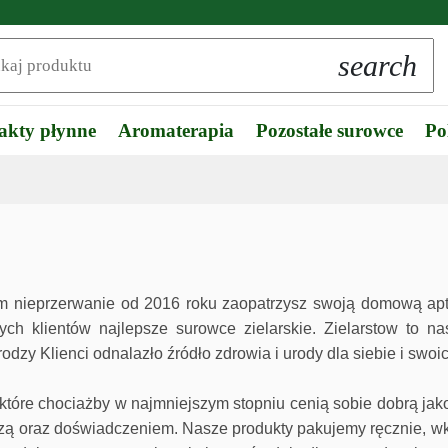
search
akty płynne
Aromaterapia
Pozostałe surowce
Po
rym nieprzerwanie od 2016 roku zaopatrzysz swoją domową ap
h klientów najlepsze surowce zielarskie. Zielarstow to nas
zy Klienci odnalazło źródło zdrowia i urody dla siebie i swoic
 które chociażby w najmniejszym stopniu cenią sobie dobrą jak
zą oraz doświadczeniem. Nasze produkty pakujemy ręcznie, wkł