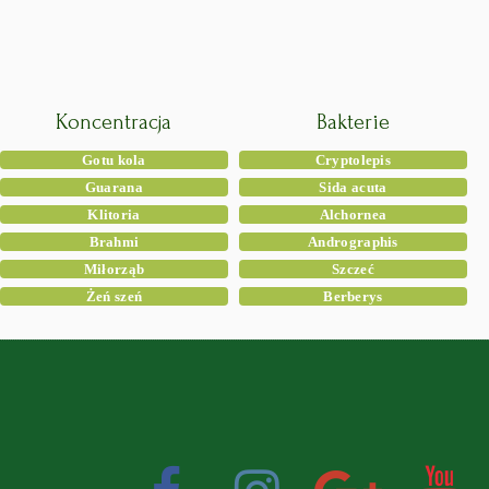
Koncentracja
Bakterie
Gotu kola
Cryptolepis
Guarana
Sida acuta
Klitoria
Alchornea
Brahmi
Andrographis
Miłorząb
Szczeć
Żeń szeń
Berberys