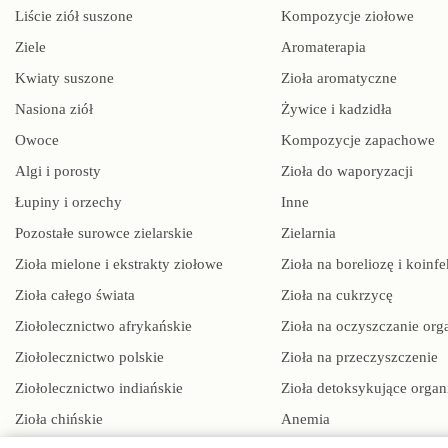
Liście ziół suszone
Kompozycje ziołowe
Ziele
Aromaterapia
Kwiaty suszone
Zioła aromatyczne
Nasiona ziół
Żywice i kadzidła
Owoce
Kompozycje zapachowe
Algi i porosty
Zioła do waporyzacji
Łupiny i orzechy
Inne
Pozostałe surowce zielarskie
Zielarnia
Zioła mielone i ekstrakty ziołowe
Zioła na boreliozę i koinfe
Zioła całego świata
Zioła na cukrzycę
Ziołolecznictwo afrykańskie
Zioła na oczyszczanie or
Ziołolecznictwo polskie
Zioła na przeczyszczenie
Ziołolecznictwo indiańskie
Zioła detoksykujące orga
Zioła chińskie
Anemia