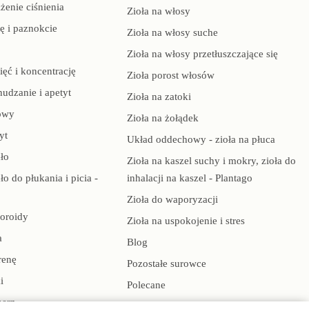
żenie ciśnienia
Zioła na włosy
rę i paznokcie
Zioła na włosy suche
Zioła na włosy przetłuszczające się
ięć i koncentrację
Zioła porost włosów
hudzanie i apetyt
Zioła na zatoki
owy
Zioła na żołądek
yt
Układ oddechowy - zioła na płuca
ło
Zioła na kaszel suchy i mokry, zioła do
ło do płukania i picia -
inhalacji na kaszel - Plantago
Zioła do waporyzacji
oroidy
Zioła na uspokojenie i stres
a
Blog
renę
Pozostałe surowce
i
Polecane
herz
Ekstrakty płynne