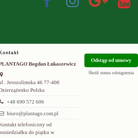
Kontakt
Odstąp od umowy
PLANTAGO Bogdan Łukaszewicz
Śledź status odstąpienia
ul . Jerozolimska 46 77-400
Dzierzążenko Polska
+48 690 572 606
biuro@plantago.com.pl
Kontakt telefoniczny od
poniedziałku do piątku w