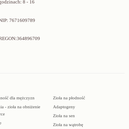
godzinach: 8 - 16
NIP: 7671609789
REGON:364896709
dność dla mężczyzn
Zioła na płodność
ia - zioła na obniżenie
Adaptogeny
rce
Zioła na sen
e
Zioła na wątrobę