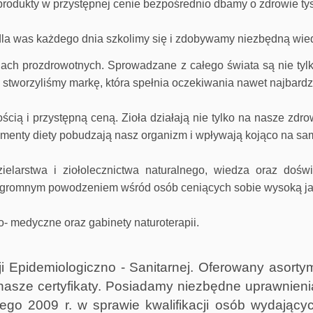
i produkty w przystępnej cenie bezpośrednio dbamy o zdrowie ty
 dla was każdego dnia szkolimy się i zdobywamy niezbędną wied
 prozdrowotnych. Sprowadzane z całego świata są nie tylk
w stworzyliśmy markę, która spełnia oczekiwania nawet najbard
ią i przystępną ceną. Zioła działają nie tylko na nasze zdrow
menty diety pobudzają nasz organizm i wpływają kojąco na sa
arstwa i ziołolecznictwa naturalnego, wiedza oraz doświa
 ogromnym powodzeniem wśród osób ceniących sobie wysoką jako
o- medyczne oraz gabinety naturoterapii.
i Epidemiologiczno - Sanitarnej. Oferowany aso
ą nasze certyfikaty. Posiadamy niezbędne uprawnie
ego 2009 r. w sprawie kwalifikacji osób wydając