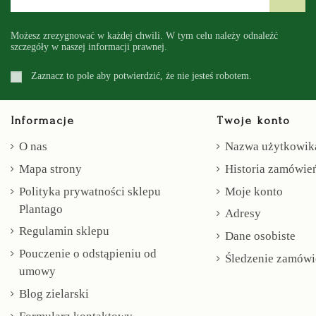
Możesz zrezygnować w każdej chwili. W tym celu należy odnaleźć
szczegóły w naszej informacji prawnej.
Zaznacz to pole aby potwierdzić, że nie jesteś robotem.
Informacje
Twoje konto
O nas
Nazwa użytkowik
Mapa strony
Historia zamówie
Polityka prywatności sklepu
Moje konto
Plantago
Adresy
Regulamin sklepu
Dane osobiste
Pouczenie o odstąpieniu od
Śledzenie zamówi
umowy
Blog zielarski