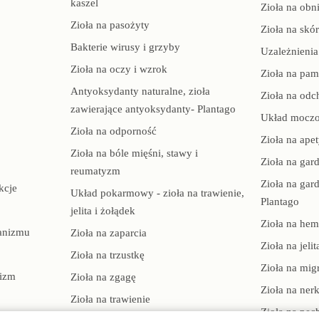
kaszel
Zioła na obni
Zioła na pasożyty
Zioła na skó
Bakterie wirusy i grzyby
Uzależnienia
Zioła na oczy i wzrok
Zioła na pam
Antyoksydanty naturalne, zioła
Zioła na odc
zawierające antyoksydanty- Plantago
Układ mocz
Zioła na odporność
Zioła na apet
Zioła na bóle mięśni, stawy i
Zioła na gard
reumatyzm
Zioła na gard
kcje
Układ pokarmowy - zioła na trawienie,
Plantago
jelita i żołądek
Zioła na hem
ganizmu
Zioła na zaparcia
Zioła na jelit
Zioła na trzustkę
Zioła na mig
nizm
Zioła na zgagę
Zioła na nerk
Zioła na trawienie
Zioła na pęc