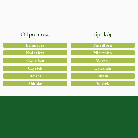
Odporność
Spokój
Echinacea
Passiflora
Kwiat bzu
Mierznica
Owoc bzu
Maczek
Czystek
Lawenda
Reishi
Jujube
Shitake
Kozłek