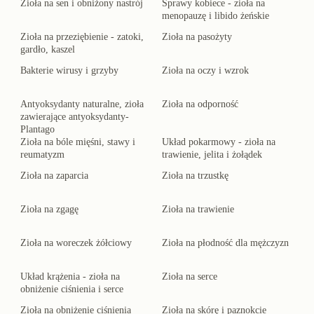
Zioła na sen i obniżony nastrój
Sprawy kobiece - zioła na
menopauzę i libido żeńskie
Zioła na przeziębienie - zatoki,
Zioła na pasożyty
gardło, kaszel
Bakterie wirusy i grzyby
Zioła na oczy i wzrok
Antyoksydanty naturalne, zioła
Zioła na odporność
zawierające antyoksydanty-
Plantago
Zioła na bóle mięśni, stawy i
Układ pokarmowy - zioła na
reumatyzm
trawienie, jelita i żołądek
Zioła na zaparcia
Zioła na trzustkę
Zioła na zgagę
Zioła na trawienie
Zioła na woreczek żółciowy
Zioła na płodność dla mężczyzn
Układ krążenia - zioła na
Zioła na serce
obniżenie ciśnienia i serce
Zioła na obniżenie ciśnienia
Zioła na skórę i paznokcie