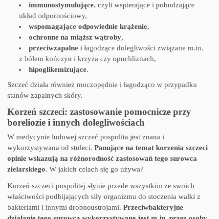
immunostymulujące
, czyli wspierające i pobudzające
układ odpornościowy,
wspomagające odpowiednie krążenie
,
ochronne na miąższ wątroby
,
przeciwzapalne
i łagodzące dolegliwości związane m.in.
z bólem kończyn i krzyża czy opuchliznach,
hipoglikemizujące
.
Szczeć działa również moczopędnie i łagodząco w przypadku
stanów zapalnych skóry.
Korzeń szczeci: zastosowanie pomocnicze przy
boreliozie i innych dolegliwościach
W medycynie ludowej szczeć pospolita jest znana i
wykorzystywana od stuleci.
Panujące na temat korzenia szczeci
opinie wskazują na różnorodność zastosowań tego surowca
zielarskiego
. W jakich celach się go używa?
Korzeń szczeci pospolitej słynie przede wszystkim ze swoich
właściwości podbijających siły organizmu do stoczenia walki z
bakteriami i innymi drobnoustrojami.
Przeciwbakteryjne
działanie tego surowca wykorzystywane jest m.in. przez osoby