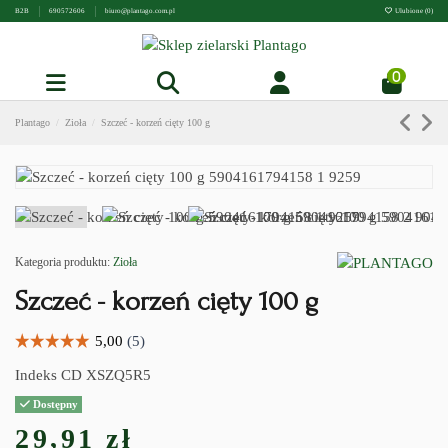
B2B
690572606
biuro@plantago.com.pl
Ulubione (
0
)
0
Plantago
Zioła
Szczeć - korzeń cięty 100 g
Kategoria produktu:
Zioła
Szczeć - korzeń cięty 100 g
Indeks
CD XSZQ5R5
Dostępny
29,91 zł