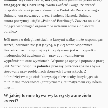
zmagające się z boreliozą
. Warto zwrócić uwagę, że szczeć
pospolita stanowi jeden z elementów Protokołu Rozszerzonego
Buhnera, opracowanego przez Stephena Harroda Buhnera –
autora poczytnej książki „Pokonać Boreliozę”. Zawiera on zioła
mogące wspomagać organizm w radzeniu sobie z objawami
boreliozy.
Jeśli mowa o dolegliwościach, z którymi walkę może wspomagać
szczeć, borelioza nie jest jedyną, o jakiej warto wspomnieć.
Korzeń szczeci pospolitej wykorzystywany jest w przypadku
niedogodności trawiennych – przy zbyt wzmożonym
wypróżnianiu oraz wymiotach. Wspomaga apetyt i poprawia pracę
jelit. Szczeć pospolita
pobudza procesy przeciwzapalne
i bywa
stosowana przy problemach skórnych i wypryskach. Z
dobrodziejstw tego zioła korzystają także osoby borykające się
m.in. z dną moczanową (artretyzmem), reumatyzmem czy bólem
mięśni.
W jakiej formie bywa wykorzystywane zioło
szczeci?
To cenione w medycynie tradycyjnej zioło może posłużyć do