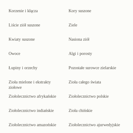
Korzenie i kłącza
Kory suszone
Liście ziół suszone
Ziele
Kwiaty suszone
Nasiona ziół
Owoce
Algi i porosty
Łupiny i orzechy
Pozostałe surowce zielarskie
Zioła mielone i ekstrakty
Zioła całego świata
ziołowe
Ziołolecznictwo afrykańskie
Ziołolecznictwo polskie
Ziołolecznictwo indiańskie
Zioła chińskie
Ziołolecznictwo amazońskie
Ziołolecznictwo ajurwedyjskie