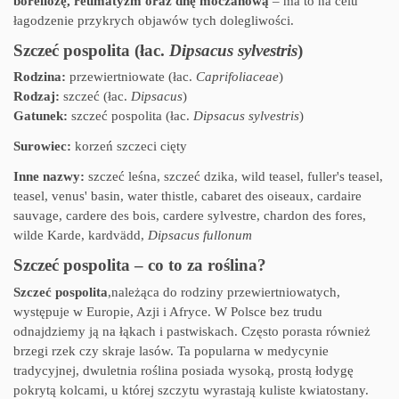
boreliozę, reumatyzm oraz dnę moczanową
– ma to na celu
łagodzenie przykrych objawów tych dolegliwości.
Szczeć pospolita (łac.
Dipsacus sylvestris
)
Rodzina:
przewiertniowate (łac.
Caprifoliaceae
)
Rodzaj:
szczeć (łac.
Dipsacus
)
Gatunek:
szczeć pospolita (łac.
Dipsacus sylvestris
)
Surowiec:
korzeń szczeci cięty
Inne nazwy:
szczeć leśna, szczeć dzika, wild teasel, fuller's teasel,
teasel, venus' basin, water thistle, cabaret des oiseaux, cardaire
sauvage, cardere des bois, cardere sylvestre, chardon des fores,
wilde Karde, kardvädd,
Dipsacus fullonum
Szczeć pospolita – co to za roślina?
Szczeć pospolita
,należąca do rodziny przewiertniowatych,
występuje w Europie, Azji i Afryce. W Polsce bez trudu
odnajdziemy ją na łąkach i pastwiskach. Często porasta również
brzegi rzek czy skraje lasów. Ta popularna w medycynie
tradycyjnej, dwuletnia roślina posiada wysoką, prostą łodygę
pokrytą kolcami, u której szczytu wyrastają kuliste kwiatostany.