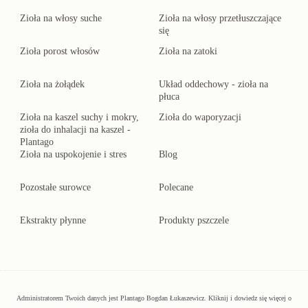
Zioła na włosy suche
Zioła na włosy przetłuszczające
się
Zioła porost włosów
Zioła na zatoki
Zioła na żołądek
Układ oddechowy - zioła na
płuca
Zioła na kaszel suchy i mokry,
Zioła do waporyzacji
zioła do inhalacji na kaszel -
Plantago
Zioła na uspokojenie i stres
Blog
Pozostałe surowce
Polecane
Ekstrakty płynne
Produkty pszczele
Administratorem Twoich danych jest Plantago Bogdan Łukaszewicz.
Kliknij
i dowiedz się więcej o