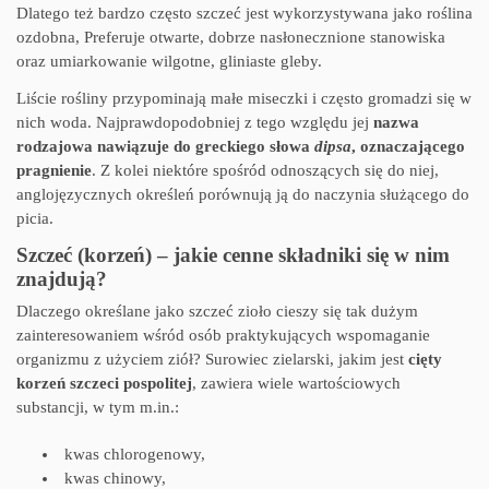
Dlatego też bardzo często szczeć jest wykorzystywana jako roślina
ozdobna, Preferuje otwarte, dobrze nasłonecznione stanowiska
oraz umiarkowanie wilgotne, gliniaste gleby.
Liście rośliny przypominają małe miseczki i często gromadzi się w
nich woda. Najprawdopodobniej z tego względu jej
nazwa
rodzajowa nawiązuje do greckiego słowa
dipsa
, oznaczającego
pragnienie
. Z kolei niektóre spośród odnoszących się do niej,
anglojęzycznych określeń porównują ją do naczynia służącego do
picia.
Szczeć (korzeń) – jakie cenne składniki się w nim
znajdują?
Dlaczego określane jako szczeć zioło cieszy się tak dużym
zainteresowaniem wśród osób praktykujących wspomaganie
organizmu z użyciem ziół? Surowiec zielarski, jakim jest
cięty
korzeń szczeci pospolitej
, zawiera wiele wartościowych
substancji, w tym m.in.:
kwas chlorogenowy,
kwas chinowy,