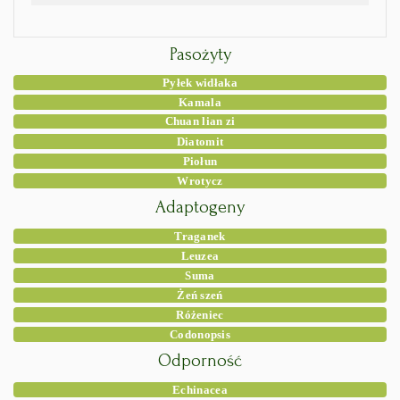
Pasożyty
Pyłek widłaka
Kamala
Chuan lian zi
Diatomit
Piołun
Wrotycz
Adaptogeny
Traganek
Leuzea
Suma
Żeń szeń
Różeniec
Codonopsis
Odporność
Echinacea