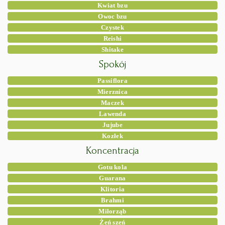
Kwiat bzu
Owoc bzu
Czystek
Reishi
Shitake
Spokój
Passiflora
Mierznica
Maczek
Lawenda
Jujube
Kozłek
Koncentracja
Gotu kola
Guarana
Klitoria
Brahmi
Miłorząb
Żeń szeń