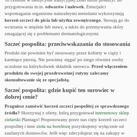
przygotowania m.in.
odwarów i nalewek
. Entuzjaści
wspomagania organizmu naturalnymi metodami wykorzystują
korzeń szczeci do picia lub użytku zewnętrznego
. Stosują go do
wcierania w mięśnie lub stawy, a także do przemywania skóry
zmagającej się z problemami dermatologicznymi.
Szczeć pospolita: przeciwwskazania do stosowania
Produkt nie powinien być stosowany przez kobiety w ciąży i
karmiące piersią. Nie powinny sięgać po niego również osoby
uczulone na którykolwiek składnik surowca.
Przed włączeniem
produktu do swojej prozdrowotnej rutyny zalecamy
skonsultowanie się ze specjalistą
.
Szczeć pospolita: gdzie kupić ten surowiec w
dobrej cenie?
Pragniesz zamówić korzeń szczeci pospolitej ze sprawdzonego
źródła?
Skorzystaj z oferty, którą przygotował
internetowy sklep
zielarski
Plantago! Proponowany przez nas cięty korzeń szczeci
pospolitej i inne
zioła na boreliozę
pozyskujemy wyłącznie od
zaufanych dostawców. Jeśli więc zdecydujesz się na zakupy w