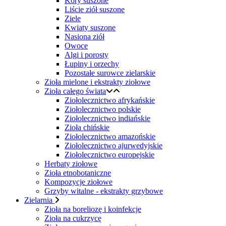
Kory suszone
Liście ziół suszone
Ziele
Kwiaty suszone
Nasiona ziół
Owoce
Algi i porosty
Łupiny i orzechy
Pozostałe surowce zielarskie
Zioła mielone i ekstrakty ziołowe
Zioła całego świata
Ziołolecznictwo afrykańskie
Ziołolecznictwo polskie
Ziołolecznictwo indiańskie
Zioła chińskie
Ziołolecznictwo amazońskie
Ziołolecznictwo ajurwedyjskie
Ziołolecznictwo europejskie
Herbaty ziołowe
Zioła etnobotaniczne
Kompozycje ziołowe
Grzyby witalne - ekstrakty grzybowe
Zielarnia
Zioła na boreliozę i koinfekcje
Zioła na cukrzycę