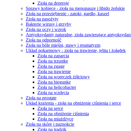
Zioła na depresję
Sprawy kobiece - zioła na menopauzę i libido żeńskie
Zioła na przeziębienie - zatoki, gardło, kaszel
Zioła na pasożyty
Bakterie wirusy i grzyby
Zioła na oczy i wzrok
Antyoksydanty naturalne, zioła zawierające antyoksydan
Zioła na odporność
Zioła na bóle mięśni, stawy i reumatyzm
Układ pokarmowy - zioła na trawienie, jelita i żołądek
Zioła na zaparcia
Zioła na trzustkę
Zioła na zgagę
Zioła na trawienie
Zioła na woreczek żółciowy
Zioła na biegunkę
Zioła na helicobacter
Zioła na wzdęcia
Zioła na prostate
Układ krążenia - zioła na obniżenie ciśnienia i serce
Zioła na serce
Zioła na obniżenie ciśnienia
Zioła na miażdżycę
Zioła na skórę i paznokcie
Zioła na trądzik