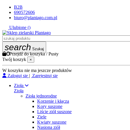
B2B
690572606
biuro@plantago.com.pl
Ulubione (
)
search
Szukaj
0
Przejdź do koszyka
/
Pusty
Twój koszyk
×
W koszyku nie ma jeszcze produktów
Zaloguj się
|
Zarejestruj się
Zioła
Zioła
Zioła jednorodne
Korzenie i kłącza
Kory suszone
Liście ziół suszone
Ziele
Kwiaty suszone
Nasiona ziół