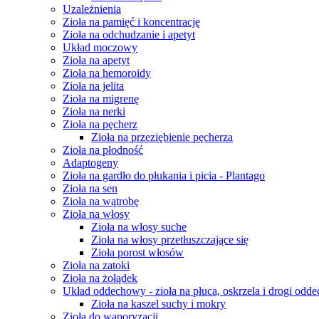
Uzależnienia
Zioła na pamięć i koncentrację
Zioła na odchudzanie i apetyt
Układ moczowy
Zioła na apetyt
Zioła na hemoroidy
Zioła na jelita
Zioła na migrenę
Zioła na nerki
Zioła na pęcherz
Zioła na przeziębienie pęcherza
Zioła na płodność
Adaptogeny
Zioła na gardło do płukania i picia - Plantago
Zioła na sen
Zioła na wątrobę
Zioła na włosy
Zioła na włosy suche
Zioła na włosy przetłuszczające się
Zioła porost włosów
Zioła na zatoki
Zioła na żołądek
Układ oddechowy - zioła na płuca, oskrzela i drogi odd
Zioła na kaszel suchy i mokry
Zioła do waporyzacji