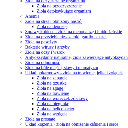
Zioła na oczyszczanie organizmu
Zioła na przeczyszczenie
Zioła detoksykujące organizm
Anemia
Zioła na stres i obniżony nastrój
Zioła na depresję
Sprawy kobiece - zioła na menopauzę i libido żeńskie
Zioła na przeziębienie - zatoki, gardło, kaszel
Zioła na pasożyty
Bakterie wirusy i grzyby
Zioła na oczy i wzrok
Antyoksydanty naturalne, zioła zawierające antyoksydan
Zioła na odporność
Zioła na bóle mięśni, stawy i reumatyzm
Układ pokarmowy - zioła na trawienie, jelita i żołądek
Zioła na zaparcia
Zioła na trzustkę
Zioła na zgagę
Zioła na trawienie
Zioła na woreczek żółciowy
Zioła na biegunkę
Zioła na helicobacter
Zioła na wzdęcia
Zioła na prostate
Układ krążenia - zioła na obniżenie ciśnienia i serce