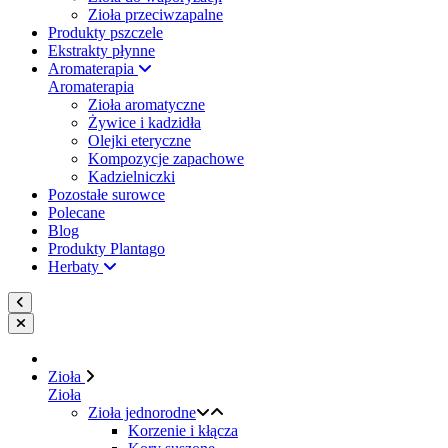
Zioła przeciwzapalne
Produkty pszczele
Ekstrakty płynne
Aromaterapia
Aromaterapia
Zioła aromatyczne
Żywice i kadzidła
Olejki eteryczne
Kompozycje zapachowe
Kadzielniczki
Pozostałe surowce
Polecane
Blog
Produkty Plantago
Herbaty
Zioła
Zioła
Zioła jednorodne
Korzenie i kłącza