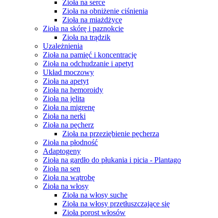
Zioła na serce
Zioła na obniżenie ciśnienia
Zioła na miażdżycę
Zioła na skórę i paznokcie
Zioła na trądzik
Uzależnienia
Zioła na pamięć i koncentrację
Zioła na odchudzanie i apetyt
Układ moczowy
Zioła na apetyt
Zioła na hemoroidy
Zioła na jelita
Zioła na migrenę
Zioła na nerki
Zioła na pęcherz
Zioła na przeziębienie pęcherza
Zioła na płodność
Adaptogeny
Zioła na gardło do płukania i picia - Plantago
Zioła na sen
Zioła na wątrobę
Zioła na włosy
Zioła na włosy suche
Zioła na włosy przetłuszczające się
Zioła porost włosów