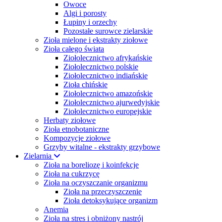
Owoce
Algi i porosty
Łupiny i orzechy
Pozostałe surowce zielarskie
Zioła mielone i ekstrakty ziołowe
Zioła całego świata
Ziołolecznictwo afrykańskie
Ziołolecznictwo polskie
Ziołolecznictwo indiańskie
Zioła chińskie
Ziołolecznictwo amazońskie
Ziołolecznictwo ajurwedyjskie
Ziołolecznictwo europejskie
Herbaty ziołowe
Zioła etnobotaniczne
Kompozycje ziołowe
Grzyby witalne - ekstrakty grzybowe
Zielarnia
Zioła na boreliozę i koinfekcje
Zioła na cukrzycę
Zioła na oczyszczanie organizmu
Zioła na przeczyszczenie
Zioła detoksykujące organizm
Anemia
Zioła na stres i obniżony nastrój