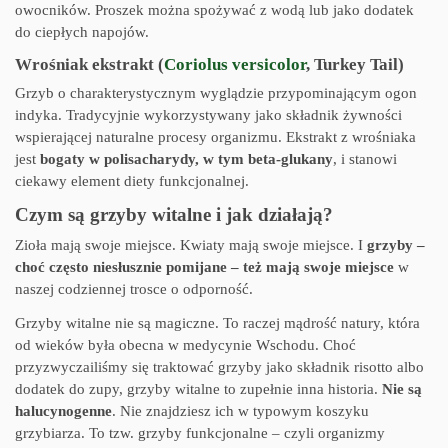
owocników. Proszek można spożywać z wodą lub jako dodatek
do ciepłych napojów.
Wrośniak ekstrakt (
Coriolus versicolor
, Turkey Tail)
Grzyb o charakterystycznym wyglądzie przypominającym ogon
indyka. Tradycyjnie wykorzystywany jako składnik żywności
wspierającej naturalne procesy organizmu. Ekstrakt z wrośniaka
jest
bogaty w polisacharydy, w tym beta-glukany
, i stanowi
ciekawy element diety funkcjonalnej.
Czym są grzyby witalne i jak działają?
Zioła mają swoje miejsce. Kwiaty mają swoje miejsce. I
grzyby –
choć często niesłusznie pomijane – też mają swoje miejsce
w
naszej codziennej trosce o odporność.
Grzyby witalne nie są magiczne. To raczej mądrość natury, która
od wieków była obecna w medycynie Wschodu. Choć
przyzwyczailiśmy się traktować grzyby jako składnik risotto albo
dodatek do zupy, grzyby witalne to zupełnie inna historia.
Nie są
halucynogenne
. Nie znajdziesz ich w typowym koszyku
grzybiarza. To tzw. grzyby funkcjonalne – czyli organizmy