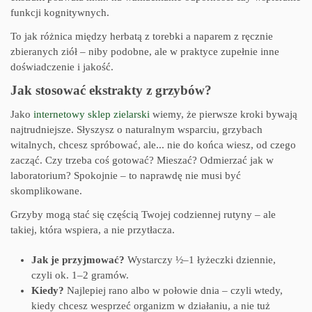
funkcji kognitywnych.
To jak różnica między herbatą z torebki a naparem z ręcznie
zbieranych ziół – niby podobne, ale w praktyce zupełnie inne
doświadczenie i jakość.
Jak stosować ekstrakty z grzybów?
Jako
internetowy sklep zielarski
wiemy, że pierwsze kroki bywają
najtrudniejsze. Słyszysz o naturalnym wsparciu, grzybach
witalnych, chcesz spróbować, ale... nie do końca wiesz, od czego
zacząć. Czy trzeba coś gotować? Mieszać? Odmierzać jak w
laboratorium? Spokojnie – to naprawdę nie musi być
skomplikowane.
Grzyby mogą stać się częścią Twojej codziennej rutyny – ale
takiej, która wspiera, a nie przytłacza.
Jak je przyjmować?
Wystarczy ½–1 łyżeczki dziennie,
czyli ok. 1–2 gramów.
Kiedy?
Najlepiej rano albo w połowie dnia – czyli wtedy,
kiedy chcesz wesprzeć organizm w działaniu, a nie tuż