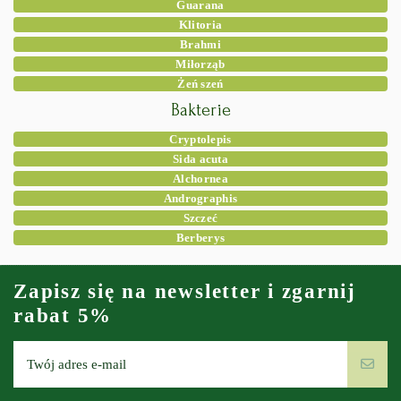
Guarana
Klitoria
Brahmi
Miłorząb
Żeń szeń
Bakterie
Cryptolepis
Sida acuta
Alchornea
Andrographis
Szczeć
Berberys
Zapisz się na newsletter i zgarnij
rabat 5%