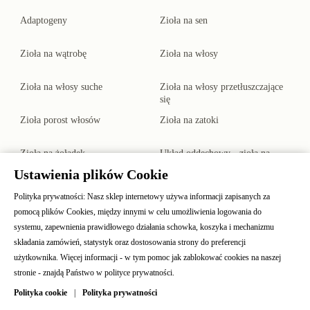
Adaptogeny
Zioła na sen
Zioła na wątrobę
Zioła na włosy
Zioła na włosy suche
Zioła na włosy przetłuszczające
się
Zioła porost włosów
Zioła na zatoki
Zioła na żołądek
Układ oddechowy - zioła na
płuca
Ustawienia plików Cookie
Zioła na kaszel suchy i mokry,
Zioła do waporyzacji
Polityka prywatności: Nasz sklep internetowy używa informacji zapisanych za
zioła do inhalacji na kaszel -
Plantago
pomocą plików Cookies, między innymi w celu umożliwienia logowania do
Zioła na uspokojenie i stres
Blog
systemu, zapewnienia prawidłowego działania schowka, koszyka i mechanizmu
składania zamówień, statystyk oraz dostosowania strony do preferencji
Pozostałe surowce
Polecane
użytkownika. Więcej informacji - w tym pomoc jak zablokować cookies na naszej
stronie - znajdą Państwo w polityce prywatności.
Ekstrakty płynne
Produkty pszczele
Polityka cookie
|
Polityka prywatności