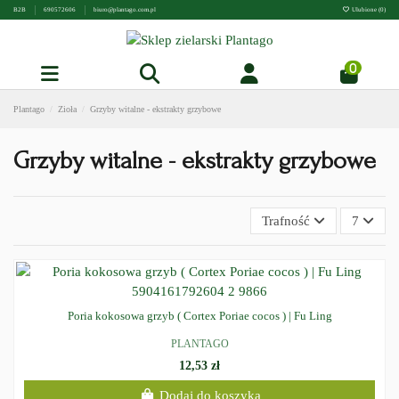
B2B
690572606
biuro@plantago.com.pl
Ulubione (
0
)
0
Plantago
Zioła
Grzyby witalne - ekstrakty grzybowe
Grzyby witalne - ekstrakty grzybowe
Trafność
7
Poria kokosowa grzyb ( Cortex Poriae cocos ) | Fu Ling
PLANTAGO
12,53 zł
Dodaj do koszyka