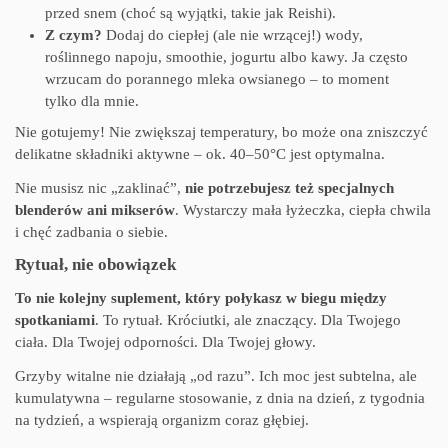
przed snem (choć są wyjątki, takie jak Reishi).
Z czym?
Dodaj do ciepłej (ale nie wrzącej!) wody,
roślinnego napoju, smoothie, jogurtu albo kawy. Ja często
wrzucam do porannego mleka owsianego – to moment
tylko dla mnie.
Nie gotujemy! Nie zwiększaj temperatury, bo może ona zniszczyć
delikatne składniki aktywne – ok. 40–50°C jest optymalna.
Nie musisz nic „zaklinać”,
nie potrzebujesz też specjalnych
blenderów ani mikserów
. Wystarczy mała łyżeczka, ciepła chwila
i chęć zadbania o siebie.
Rytuał, nie obowiązek
To nie kolejny suplement, który połykasz w biegu między
spotkaniami
. To rytuał. Króciutki, ale znaczący. Dla Twojego
ciała. Dla Twojej odporności. Dla Twojej głowy.
Grzyby witalne nie działają „od razu”. Ich moc jest subtelna, ale
kumulatywna – regularne stosowanie, z dnia na dzień, z tygodnia
na tydzień, a wspierają organizm coraz głębiej.