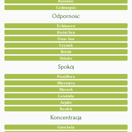
Różeniec
Codonopsis
Odporność
Echinacea
Kwiat bzu
Owoc bzu
Czystek
Reishi
Shitake
Spokój
Passiflora
Mierznica
Maczek
Lawenda
Jujube
Kozłek
Koncentracja
Gotu kola