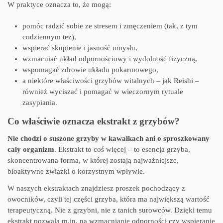
W praktyce oznacza to, że mogą:
pomóc radzić sobie ze stresem i zmęczeniem (tak, z tym
codziennym też),
wspierać skupienie i jasność umysłu,
wzmacniać układ odpornościowy i wydolność fizyczną,
wspomagać zdrowie układu pokarmowego,
a niektóre właściwości grzybów witalnych – jak Reishi –
również wyciszać i pomagać w wieczornym rytuale
zasypiania.
Co właściwie oznacza ekstrakt z grzybów?
Nie chodzi o suszone grzyby w kawałkach ani o sproszkowany
cały organizm
. Ekstrakt to coś więcej – to esencja grzyba,
skoncentrowana forma, w której zostają najważniejsze,
bioaktywne związki o korzystnym wpływie.
W naszych ekstraktach znajdziesz proszek pochodzący z
owocników, czyli tej części grzyba, która ma największą wartość
terapeutyczną. Nie z grzybni, nie z tanich surowców. Dzięki temu
ekstrakt pozwala m.in. na wzmacnianie odporności czy wspieranie