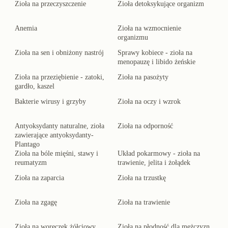
Zioła na przeczyszczenie
Zioła detoksykujące organizm
Anemia
Zioła na wzmocnienie
organizmu
Zioła na sen i obniżony nastrój
Sprawy kobiece - zioła na
menopauzę i libido żeńskie
Zioła na przeziębienie - zatoki,
Zioła na pasożyty
gardło, kaszel
Bakterie wirusy i grzyby
Zioła na oczy i wzrok
Antyoksydanty naturalne, zioła
Zioła na odporność
zawierające antyoksydanty-
Plantago
Zioła na bóle mięśni, stawy i
Układ pokarmowy - zioła na
reumatyzm
trawienie, jelita i żołądek
Zioła na zaparcia
Zioła na trzustkę
Zioła na zgagę
Zioła na trawienie
Zioła na woreczek żółciowy
Zioła na płodność dla mężczyzn