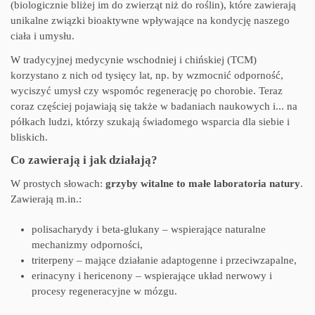
(biologicznie bliżej im do zwierząt niż do roślin), które zawierają
unikalne związki bioaktywne wpływające na kondycję naszego
ciała i umysłu.
W tradycyjnej medycynie wschodniej i chińskiej (TCM)
korzystano z nich od tysięcy lat, np. by wzmocnić odporność,
wyciszyć umysł czy wspomóc regenerację po chorobie. Teraz
coraz częściej pojawiają się także w badaniach naukowych i... na
półkach ludzi, którzy szukają świadomego wsparcia dla siebie i
bliskich.
Co zawierają i jak działają?
W prostych słowach:
grzyby witalne to małe laboratoria natury
.
Zawierają m.in.:
polisacharydy i beta-glukany – wspierające naturalne
mechanizmy odporności,
triterpeny – mające działanie adaptogenne i przeciwzapalne,
erinacyny i hericenony – wspierające układ nerwowy i
procesy regeneracyjne w mózgu.