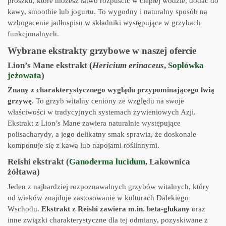
proszku, które możesz łatwo rozpuścić w ciepłej wodzie, dodać do
kawy, smoothie lub jogurtu. To wygodny i naturalny sposób na
wzbogacenie jadłospisu w składniki występujące w grzybach
funkcjonalnych.
Wybrane ekstrakty grzybowe w naszej ofercie
Lion’s Mane ekstrakt (
Hericium erinaceus
,
Soplówka
jeżowata
)
Znany z charakterystycznego wyglądu przypominającego lwią
grzywę
. To grzyb witalny ceniony ze względu na swoje
właściwości w tradycyjnych systemach żywieniowych Azji.
Ekstrakt z Lion’s Mane zawiera naturalnie występujące
polisacharydy, a jego delikatny smak sprawia, że doskonale
komponuje się z kawą lub napojami roślinnymi.
Reishi ekstrakt (
Ganoderma lucidum
, Lakownica
żółtawa)
Jeden z najbardziej rozpoznawalnych grzybów witalnych, który
od wieków znajduje zastosowanie w kulturach Dalekiego
Wschodu.
Ekstrakt z Reishi zawiera m.in. beta-glukany
oraz
inne związki charakterystyczne dla tej odmiany, pozyskiwane z