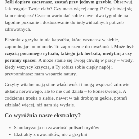
Jeśli dopiero zaczynasz, zostań przy jednym grzybie
. Obserwuj.
Jak reaguje Twoje ciało? Czy masz więcej energii? Czy łatwiej się
koncentrujesz? Czasem warto dać sobie nawet dwa tygodnie na
łagodne poznanie i dostosowanie do indywidualnych potrzeb
zdrowotnych.
Ekstrakt z grzyba to nie kapsułka, którą wrzucasz w siebie,
zapominając po minucie. To zaproszenie do uważności.
Może być
częścią porannego rytuału, takiego jak herbata, medytacja czy
poranny spacer
. A może stanie się Twoją chwilą w pracy – wtedy,
kiedy wszyscy krzyczą, a Ty robisz sobie ciepły napój i
przypominasz: mam wsparcie natury.
Grzyby witalne mają silne właściwości i mogą wspierać zdrowie
układu nerwowego, ale to nie cud działa – to konsekwencja. A
codzienna troska o siebie, nawet w tak drobnym geście, potrafi
zdziałać więcej, niż nam się wydaje.
Co wyróżnia nasze ekstrakty?
Standaryzacja na zawartość polisacharydów
Ekstrakty z owocników, nie z grzybni