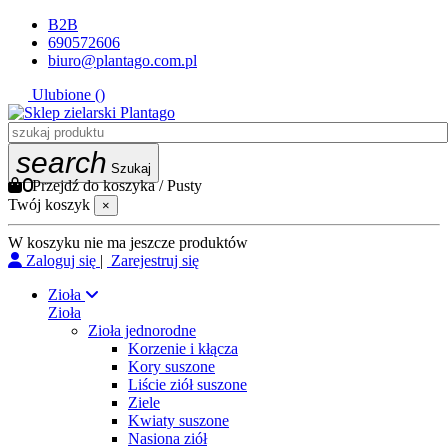
B2B
690572606
biuro@plantago.com.pl
Ulubione (
)
search
Szukaj
0
Przejdź do koszyka
/
Pusty
Twój koszyk
×
W koszyku nie ma jeszcze produktów
Zaloguj się
|
Zarejestruj się
Zioła
Zioła
Zioła jednorodne
Korzenie i kłącza
Kory suszone
Liście ziół suszone
Ziele
Kwiaty suszone
Nasiona ziół