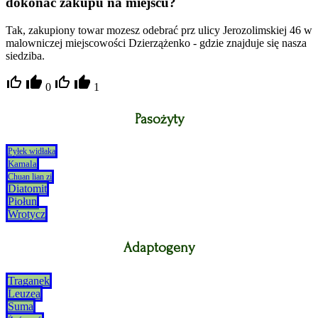
dokonać zakupu na miejscu?
Tak, zakupiony towar mozesz odebrać prz ulicy Jerozolimskiej 46 w
malowniczej miejscowości Dzierzążenko - gdzie znajduje się nasza
siedziba.
0
1
Pasożyty
Pyłek widłaka
Kamala
Chuan lian zi
Diatomit
Piołun
Wrotycz
Adaptogeny
Traganek
Leuzea
Suma