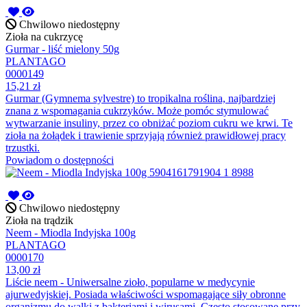
Chwilowo niedostępny
Zioła na cukrzycę
Gurmar - liść mielony 50g
PLANTAGO
0000149
15,21 zł
Gurmar (Gymnema sylvestre) to tropikalna roślina, najbardziej
znana z wspomagania cukrzyków. Może pomóc stymulować
wytwarzanie insuliny, przez co obniżać poziom cukru we krwi. Te
zioła na żołądek i trawienie sprzyjają również prawidłowej pracy
trzustki.
Powiadom o dostępności
Chwilowo niedostępny
Zioła na trądzik
Neem - Miodla Indyjska 100g
PLANTAGO
0000170
13,00 zł
Liście neem - Uniwersalne zioło, popularne w medycynie
ajurwedyjskiej. Posiada właściwości wspomagające siły obronne
organizmu do walki z bakteriami i wirusami. Często stosowane przy