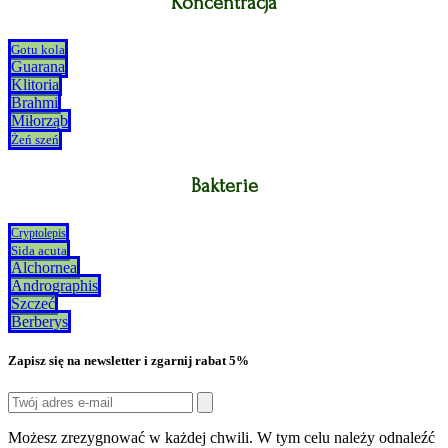
Koncentracja
Gotu kola
Guarana
Klitoria
Brahmi
Miłorząb
Żeń szeń
Bakterie
Cryptolepis
Sida acuta
Alchornea
Andrographis
Szczeć
Berberys
Zapisz się na newsletter i zgarnij rabat 5%
Możesz zrezygnować w każdej chwili. W tym celu należy odnaleźć