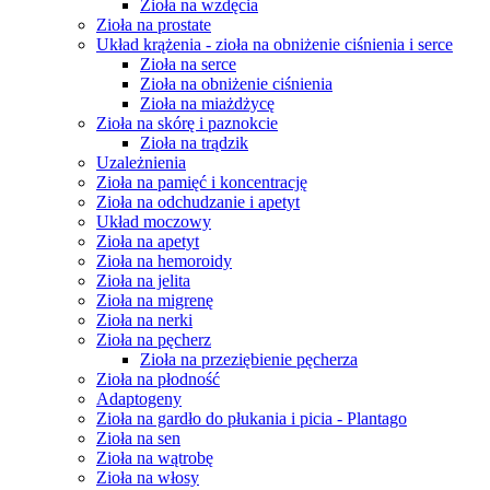
Zioła na wzdęcia
Zioła na prostate
Układ krążenia - zioła na obniżenie ciśnienia i serce
Zioła na serce
Zioła na obniżenie ciśnienia
Zioła na miażdżycę
Zioła na skórę i paznokcie
Zioła na trądzik
Uzależnienia
Zioła na pamięć i koncentrację
Zioła na odchudzanie i apetyt
Układ moczowy
Zioła na apetyt
Zioła na hemoroidy
Zioła na jelita
Zioła na migrenę
Zioła na nerki
Zioła na pęcherz
Zioła na przeziębienie pęcherza
Zioła na płodność
Adaptogeny
Zioła na gardło do płukania i picia - Plantago
Zioła na sen
Zioła na wątrobę
Zioła na włosy