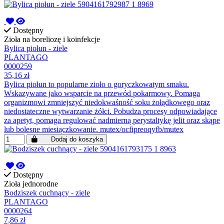
Dostępny
Zioła na boreliozę i koinfekcje
Bylica piołun - ziele
PLANTAGO
0000259
35,16 zł
Bylica piołun to popularne zioło o goryczkowatym smaku.
Wskazywane jako wsparcie na przewód pokarmowy. Pomaga
organizmowi zmniejszyć niedokwaśność soku żołądkowego oraz
niedostateczne wytwarzanie żółci. Pobudza procesy odpowiadające
za apetyt, pomaga regulować nadmierną perystaltykę jelit oraz skąpe
lub bolesne miesiączkowanie. mutex/ocfipreoqyfb/mutex
Dodaj do koszyka
Dostępny
Zioła jednorodne
Bodziszek cuchnący - ziele
PLANTAGO
0000264
7,86 zł