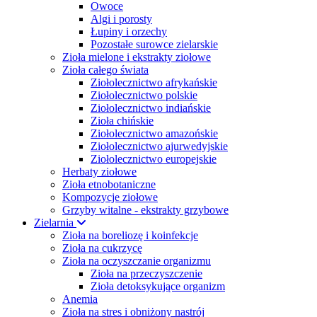
Owoce
Algi i porosty
Łupiny i orzechy
Pozostałe surowce zielarskie
Zioła mielone i ekstrakty ziołowe
Zioła całego świata
Ziołolecznictwo afrykańskie
Ziołolecznictwo polskie
Ziołolecznictwo indiańskie
Zioła chińskie
Ziołolecznictwo amazońskie
Ziołolecznictwo ajurwedyjskie
Ziołolecznictwo europejskie
Herbaty ziołowe
Zioła etnobotaniczne
Kompozycje ziołowe
Grzyby witalne - ekstrakty grzybowe
Zielarnia
Zioła na boreliozę i koinfekcje
Zioła na cukrzycę
Zioła na oczyszczanie organizmu
Zioła na przeczyszczenie
Zioła detoksykujące organizm
Anemia
Zioła na stres i obniżony nastrój