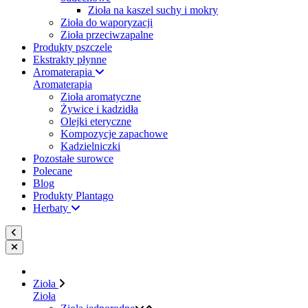
Zioła na kaszel suchy i mokry
Zioła do waporyzacji
Zioła przeciwzapalne
Produkty pszczele
Ekstrakty płynne
Aromaterapia
Aromaterapia
Zioła aromatyczne
Żywice i kadzidła
Olejki eteryczne
Kompozycje zapachowe
Kadzielniczki
Pozostałe surowce
Polecane
Blog
Produkty Plantago
Herbaty
Zioła
Zioła