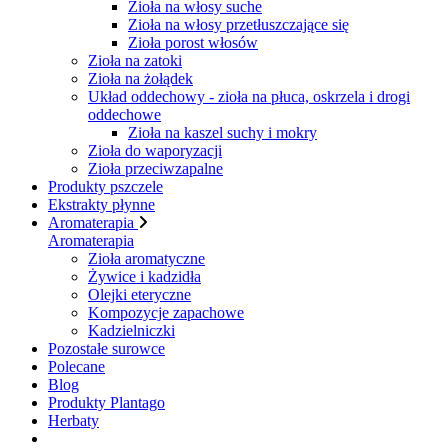
Zioła na włosy suche
Zioła na włosy przetłuszczające się
Zioła porost włosów
Zioła na zatoki
Zioła na żołądek
Układ oddechowy - zioła na płuca, oskrzela i drogi
oddechowe
Zioła na kaszel suchy i mokry
Zioła do waporyzacji
Zioła przeciwzapalne
Produkty pszczele
Ekstrakty płynne
Aromaterapia
Aromaterapia
Zioła aromatyczne
Żywice i kadzidła
Olejki eteryczne
Kompozycje zapachowe
Kadzielniczki
Pozostałe surowce
Polecane
Blog
Produkty Plantago
Herbaty