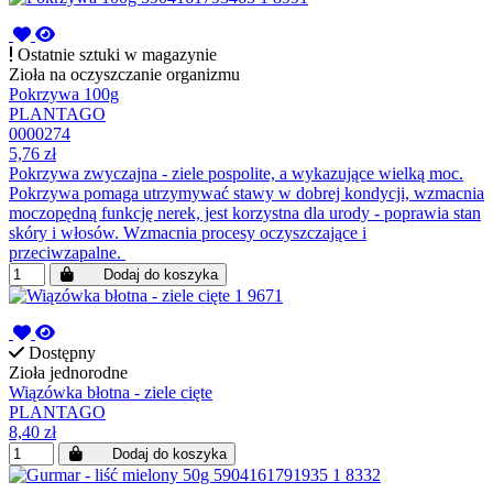
Ostatnie sztuki w magazynie
Zioła na oczyszczanie organizmu
Pokrzywa 100g
PLANTAGO
0000274
5,76 zł
Pokrzywa zwyczajna - ziele pospolite, a wykazujące wielką moc.
Pokrzywa pomaga utrzymywać stawy w dobrej kondycji, wzmacnia
moczopędną funkcję nerek, jest korzystna dla urody - poprawia stan
skóry i włosów. Wzmacnia procesy oczyszczające i
przeciwzapalne.
Dodaj do koszyka
Dostępny
Zioła jednorodne
Wiązówka błotna - ziele cięte
PLANTAGO
8,40 zł
Dodaj do koszyka