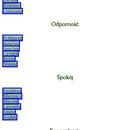
Żeń szeń
Różeniec
Codonopsis
Odporność
Echinacea
Kwiat bzu
Owoc bzu
Czystek
Reishi
Shitake
Spokój
Passiflora
Mierznica
Maczek
Lawenda
Jujube
Kozłek