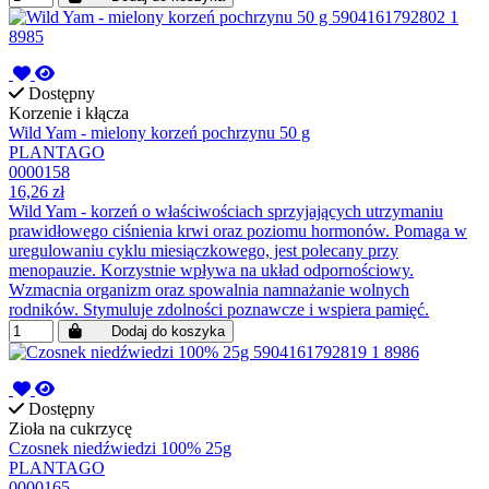
Dostępny
Korzenie i kłącza
Wild Yam - mielony korzeń pochrzynu 50 g
PLANTAGO
0000158
16,26 zł
Wild Yam - korzeń o właściwościach sprzyjających utrzymaniu
prawidłowego ciśnienia krwi oraz poziomu hormonów. Pomaga w
uregulowaniu cyklu miesiączkowego, jest polecany przy
menopauzie. Korzystnie wpływa na układ odpornościowy.
Wzmacnia organizm oraz spowalnia namnażanie wolnych
rodników. Stymuluje zdolności poznawcze i wspiera pamięć.
Dodaj do koszyka
Dostępny
Zioła na cukrzycę
Czosnek niedźwiedzi 100% 25g
PLANTAGO
0000165