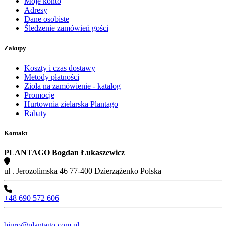
Moje konto
Adresy
Dane osobiste
Śledzenie zamówień gości
Zakupy
Koszty i czas dostawy
Metody płatności
Zioła na zamówienie - katalog
Promocje
Hurtownia zielarska Plantago
Rabaty
Kontakt
PLANTAGO Bogdan Łukaszewicz
ul . Jerozolimska 46 77-400 Dzierzążenko Polska
+48 690 572 606
biuro@plantago.com.pl