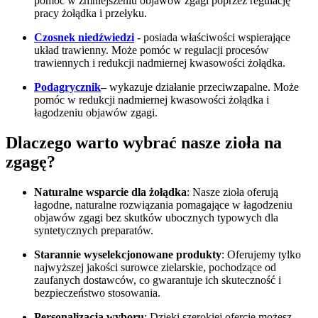
pomóc w zmniejszeniu objawów zgagi poprzez regulację
pracy żołądka i przełyku.
Czosnek niedźwiedzi
-
posiada właściwości wspierające
układ trawienny. Może pomóc w regulacji procesów
trawiennych i redukcji nadmiernej kwasowości żołądka.
Podagrycznik
–
wykazuje działanie przeciwzapalne. Może
pomóc w redukcji nadmiernej kwasowości żołądka i
łagodzeniu objawów zgagi.
Dlaczego warto wybrać nasze zioła na
zgagę?
Naturalne wsparcie dla żołądka
: Nasze zioła oferują
łagodne, naturalne rozwiązania pomagające w łagodzeniu
objawów zgagi bez skutków ubocznych typowych dla
syntetycznych preparatów.
Starannie wyselekcjonowane produkty
: Oferujemy tylko
najwyższej jakości surowce zielarskie, pochodzące od
zaufanych dostawców, co gwarantuje ich skuteczność i
bezpieczeństwo stosowania.
Personalizacja wyboru
: Dzięki szerokiej ofercie możesz