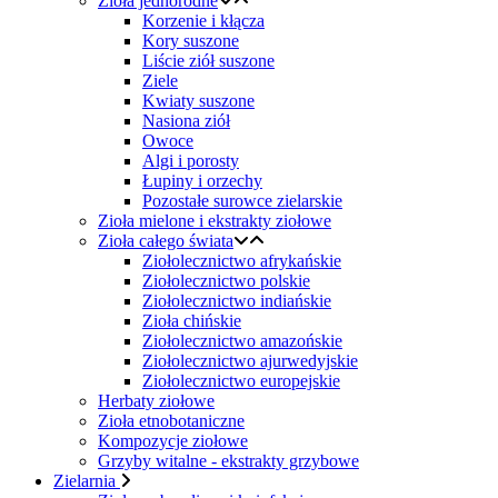
Zioła jednorodne
Korzenie i kłącza
Kory suszone
Liście ziół suszone
Ziele
Kwiaty suszone
Nasiona ziół
Owoce
Algi i porosty
Łupiny i orzechy
Pozostałe surowce zielarskie
Zioła mielone i ekstrakty ziołowe
Zioła całego świata
Ziołolecznictwo afrykańskie
Ziołolecznictwo polskie
Ziołolecznictwo indiańskie
Zioła chińskie
Ziołolecznictwo amazońskie
Ziołolecznictwo ajurwedyjskie
Ziołolecznictwo europejskie
Herbaty ziołowe
Zioła etnobotaniczne
Kompozycje ziołowe
Grzyby witalne - ekstrakty grzybowe
Zielarnia