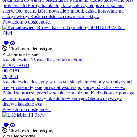
problemach skórnych, takich jak trądzik czy atopowe zapalenie
skóry. Olej neem, który powstaje z miodli, działa korzystnie na
skórę i włosy. Roślina odstrasza również insekty...
Powiadom o dostępności
Chwilowo niedostępny
Zioła aromatyczne
Kadzidłowiec (Boswellia serrata) mielony
PLANTAGO
0000181
20,46 zł
Kadzidłowiec dostępny w naszym sklepie to ceniony w tradycyjnej
medycynie indyjskiej preparat wspierający przy bólach stawów.
Pobudza procesy przeciwzapalne organizmu. Kadzidłowiec pomaga
w unormowaniu pracy układu trawiennego. Stanowi żywicę z
drzewa kadzidłowca.
Powiadom o dostępności
Chwilowo niedostępny
Zioła jednorodne