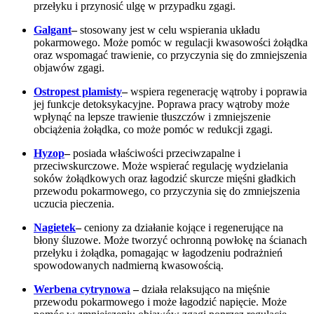
przełyku i przynosić ulgę w przypadku zgagi.
Galgant
–
stosowany jest w celu wspierania układu
pokarmowego. Może pomóc w regulacji kwasowości żołądka
oraz wspomagać trawienie, co przyczynia się do zmniejszenia
objawów zgagi.
Ostropest plamisty
–
wspiera regenerację wątroby i poprawia
jej funkcje detoksykacyjne. Poprawa pracy wątroby może
wpłynąć na lepsze trawienie tłuszczów i zmniejszenie
obciążenia żołądka, co może pomóc w redukcji zgagi.
Hyzop
–
posiada właściwości przeciwzapalne i
przeciwskurczowe. Może wspierać regulację wydzielania
soków żołądkowych oraz łagodzić skurcze mięśni gładkich
przewodu pokarmowego, co przyczynia się do zmniejszenia
uczucia pieczenia.
Nagietek
–
ceniony za działanie kojące i regenerujące na
błony śluzowe. Może tworzyć ochronną powłokę na ścianach
przełyku i żołądka, pomagając w łagodzeniu podrażnień
spowodowanych nadmierną kwasowością.
Werbena cytrynowa
–
działa relaksująco na mięśnie
przewodu pokarmowego i może łagodzić napięcie. Może