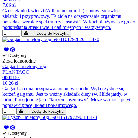
7,86 zł
Czosnek niedźwiedzi (Allium ursinum L.) stanowi surowiec
zielarski i przyprawowy. Te zioła na oczyszczanie organizmu
posiadają szerokie spektrum zastosowań. W kuchni używa się go do
podkreślania smaku wielu dań mięsnych i warzywnych.
Dodaj do koszyka
Dostępny
Zioła jednorodne
Galgant - mielony 50g
PLANTAGO
0000167
16,26 zł
Galgant - cenna przyprawa kuchni wschodu. Wykorzystuje się
korzeń galgantu. Jest to ważny składnik diety św. Hildegardy, w
której funkcjonuje jako "korzeń nasercowy". Może wzmóc apetyt i
poprawić pracę układu pokarmowego.
Dodaj do koszyka
Dostępny