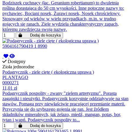
Bodziszek cuchnący (łac. Geranium robertianum) to dwuletnia
roślina dorastająca do 50 cm wysokości. Inne potoczne nazwy to:
pychawiec, Bociani nosek, Żurawi nosek, Nosek chrościelowy.
Stosowany od wieków w wielu przypadkach, m.in. w trudno
gojących się ranach. Ziele wydziela charakterystyczny zapach,
któremu zawdzięcza swoją nazwę.
Dodaj do koszyka
Dostępny
Zioła jednorodne
Podagrycznik - ziele cięte ( ekologiczna uprawa )
PLANTAGO
0000271
11,01 zł
Podagrycznik pospolity - zwany "zielem artretyzmu". Porasta
zagajniki i nieużytki. Podagrycznik korzystnie oddziaływuje na stan
stawów. Pomaga przy niewłaściwie pracującej przemianie materii.
Przyczynia się do szybszego gojenia się ran. Jest źródłem
składników mineralnych, jak żelazo, miedź, mangan, potas, bor,
tytan i wapń. Podagrycznik pospolity to...
Dodaj do koszyka