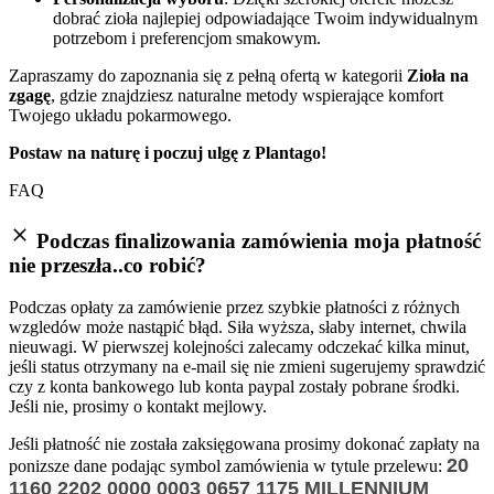
dobrać zioła najlepiej odpowiadające Twoim indywidualnym
potrzebom i preferencjom smakowym.
Zapraszamy do zapoznania się z pełną ofertą w kategorii
Zioła na
zgagę
, gdzie znajdziesz naturalne metody wspierające komfort
Twojego układu pokarmowego.
Postaw na naturę i poczuj ulgę z Plantago!
FAQ
Podczas finalizowania zamówienia moja płatność
nie przeszła..co robić?
Podczas opłaty za zamówienie przez szybkie płatności z różnych
wzgledów może nastąpić błąd. Siła wyższa, słaby internet, chwila
nieuwagi. W pierwszej kolejności zalecamy odczekać kilka minut,
jeśli status otrzymany na e-mail się nie zmieni sugerujemy sprawdzić
czy z konta bankowego lub konta paypal zostały pobrane środki.
Jeśli nie, prosimy o kontakt mejlowy.
Jeśli płatność nie została zaksięgowana prosimy dokonać zapłaty na
20
ponizsze dane podając symbol zamówienia w tytule przelewu:
1160 2202 0000 0003 0657 1175
MILLENNIUM