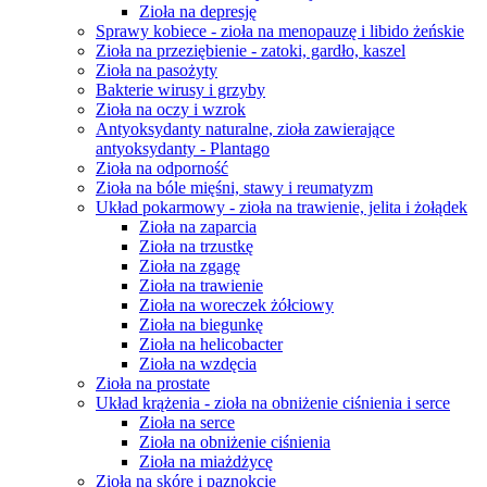
Zioła na depresję
Sprawy kobiece - zioła na menopauzę i libido żeńskie
Zioła na przeziębienie - zatoki, gardło, kaszel
Zioła na pasożyty
Bakterie wirusy i grzyby
Zioła na oczy i wzrok
Antyoksydanty naturalne, zioła zawierające
antyoksydanty - Plantago
Zioła na odporność
Zioła na bóle mięśni, stawy i reumatyzm
Układ pokarmowy - zioła na trawienie, jelita i żołądek
Zioła na zaparcia
Zioła na trzustkę
Zioła na zgagę
Zioła na trawienie
Zioła na woreczek żółciowy
Zioła na biegunkę
Zioła na helicobacter
Zioła na wzdęcia
Zioła na prostate
Układ krążenia - zioła na obniżenie ciśnienia i serce
Zioła na serce
Zioła na obniżenie ciśnienia
Zioła na miażdżycę
Zioła na skórę i paznokcie