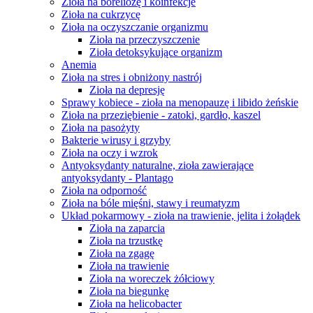
Zioła na boreliozę i koinfekcje
Zioła na cukrzycę
Zioła na oczyszczanie organizmu
Zioła na przeczyszczenie
Zioła detoksykujące organizm
Anemia
Zioła na stres i obniżony nastrój
Zioła na depresję
Sprawy kobiece - zioła na menopauzę i libido żeńskie
Zioła na przeziębienie - zatoki, gardło, kaszel
Zioła na pasożyty
Bakterie wirusy i grzyby
Zioła na oczy i wzrok
Antyoksydanty naturalne, zioła zawierające
antyoksydanty - Plantago
Zioła na odporność
Zioła na bóle mięśni, stawy i reumatyzm
Układ pokarmowy - zioła na trawienie, jelita i żołądek
Zioła na zaparcia
Zioła na trzustkę
Zioła na zgagę
Zioła na trawienie
Zioła na woreczek żółciowy
Zioła na biegunkę
Zioła na helicobacter