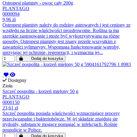
Ostropest plamisty - owoc cały 200g
PLANTAGO
0000094
9,96 zł
Ostropest plamisty należy do rodziny astrowatych i jest ceniony ze
względu na liczne właściwości prozdrowotne. Roślina ta ma
szerokie zastosowanie i może być wykorzystywana na różne
sposoby. Ostropest plamisty jest znany przede wszystkim z
zawartości sylimaryny. Wspomaga funkcjonowanie wątroby,
sprzyjając jej ochronie, regeneracji, i wzmacnia jej...
Dodaj do koszyka
Dostępny
Zioła
Szczeć pospolita - korzeń mielony 50 g
PLANTAGO
0000150
23,61 zł
Szczeć pospolita posiada właściwości wzmacniające procesy
przeciwzapalne i bakteriobójcze. W jej składzie znajdują się
irydoidy, substancje mogące pomagać w infekcjach. Rośnie
pospolicie w Polsce.
Dodaj do koszyka