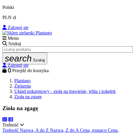
Polski
PLN zł
Zaloguj się
Menu
Szukaj
search
Szukaj
Zaloguj się
0
Przejdź do koszyka
Plantago
Zielarnia
Układ pokarmowy - zioła na trawienie, jelita i żołądek
Zioła na zgagę
Zioła na zgagę
Trafność
Trafność
Nazwa, A do Z
Nazwa, Z do A
Cena, rosnąco
Cena,