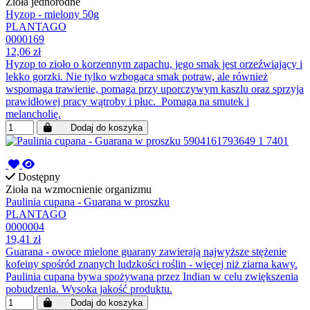
Zioła jednorodne
Hyzop - mielony 50g
PLANTAGO
0000169
12,06 zł
Hyzop to zioło o korzennym zapachu, jego smak jest orzeźwiający i
lekko gorzki. Nie tylko wzbogaca smak potraw, ale również
wspomaga trawienie, pomaga przy uporczywym kaszlu oraz sprzyja
prawidłowej pracy wątroby i płuc. Pomaga na smutek i
melancholię.
Dodaj do koszyka
Dostępny
Zioła na wzmocnienie organizmu
Paulinia cupana - Guarana w proszku
PLANTAGO
0000004
19,41 zł
Guarana - owoce mielone guarany zawierają najwyższe stężenie
kofeiny spośród znanych ludzkości roślin - więcej niż ziarna kawy.
Paulinia cupana bywa spożywana przez Indian w celu zwiększenia
pobudzenia. Wysoka jakość produktu.
Dodaj do koszyka