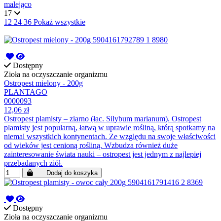
malejąco
17
12
24
36
Pokaż wszystkie
Dostępny
Zioła na oczyszczanie organizmu
Ostropest mielony - 200g
PLANTAGO
0000093
12,06 zł
Ostropest plamisty – ziarno (łac. Silybum marianum). Ostropest
plamisty jest popularną, łatwą w uprawie rośliną, którą spotkamy na
niemal wszystkich kontynentach. Ze względu na swoje właściwości
od wieków jest cenioną rośliną. Wzbudza również duże
zainteresowanie świata nauki – ostropest jest jednym z najlepiej
przebadanych ziół.
Dodaj do koszyka
Dostępny
Zioła na oczyszczanie organizmu