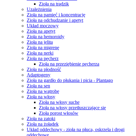
Zioła na trądzik
Uzależnienia
Zioła na pamięć i koncentrację
Zioła na odchudzanie i apetyt
Układ moczowy
Zioła na apetyt
Zioła na hemoroidy
Zioła na jelita
Zioła na migrenę
Zioła na nerki
Zioła na pęcherz
Zioła na przeziębienie pęcherza
Zioła na płodność
Adaptogeny
Zioła na gardło do płukania i picia - Plantago
Zioła na sen
Zioła na wątrobę
Zioła na włosy
Zioła na włosy suche
Zioła na włosy przetłuszczające się
Zioła porost włosów
Zioła na zatoki
Zioła na żołądek
Układ oddechowy - zioła na płuca, oskrzela i drogi
oddechowe