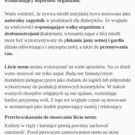
wzmacniający odporność organizmu.
Warto wiedzieć, że żywica miodli indyjskiej bywa stosowana jako
naturalny zagęstnik
w produktach dla diabetyków. Ze względu
na właściwości
wspomagające walkę organizmu z
drobnoustrojami (
bakteriami, wirusami) napar z liści miodli
może być wykorzystywany do p
łukania jamy ustnej i gardła
(działa odświeżająco i antyseptycznie), a także do
przemywania
ran.
Liście neem
można wykorzystać na wiele sposobów. Na co dzień
warto stosować nie tylko napar. Będą one fantastycznym
dodatkiem pielęgnacyjnym jako dodatek do kąpieli lub półprodukt
wykorzystany do produkcji domowych kosmetyków. W trakcie
ważnych obrzędów religijnych są one spalane, wydzielając
bardzo przyjemną woń. Z tego też względu często są stosowane
w aromaterapii jako środek poprawiający nastrój i relaksujący.
Przeciwwskazania do stosowania liścia neem:
Kobiety w ciąży i karmiące piersią powinny zachować
ostrożność. Przed pierwszym zastosowaniem neem na skórę