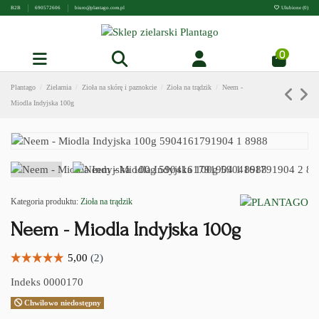
B2B
690572606
biuro@plantago.com.pl
Ulubione (
0
)
0
Plantago
Zielarnia
Zioła na skórę i paznokcie
Zioła na trądzik
Neem -
Miodla Indyjska 100g
Kategoria produktu:
Zioła na trądzik
Neem - Miodla Indyjska 100g
Indeks
0000170
Chwilowo niedostępny