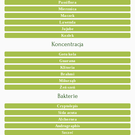
Passiflora
Mierznica
Maczek
Lawenda
Jujube
Kozłek
Koncentracja
Gotu kola
Guarana
Klitoria
Brahmi
Miłorząb
Żeń szeń
Bakterie
Cryptolepis
Sida acuta
Alchornea
Andrographis
Szczeć