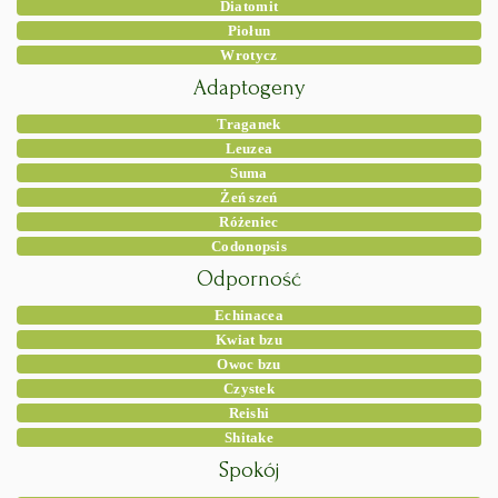
Diatomit
Piołun
Wrotycz
Adaptogeny
Traganek
Leuzea
Suma
Żeń szeń
Różeniec
Codonopsis
Odporność
Echinacea
Kwiat bzu
Owoc bzu
Czystek
Reishi
Shitake
Spokój