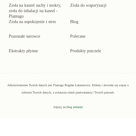
Zioła na kaszel suchy i mokry,
Zioła do waporyzacji
zioła do inhalacji na kaszel -
Plantago
Zioła na uspokojenie i stres
Blog
Pozostałe surowce
Polecane
Ekstrakty płynne
Produkty pszczele
Administratorem Twoich danych jest Plantago Bogdan Łukaszewicz.
Kliknij
i dowiedz się więcej o
ochronie Twoich danych, a zwłaszcza celach przetwarzania i Twoich prawach.
Zajrzyj na
blog zielarski