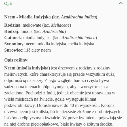
Opis
Neem - Miodla Indyjska (łac.
Azadirachta indica
)
Rodzina
: meliowate (łac.
Meliaceae
)
Rodzaj
: miodla (łac.
Azadirachta
)
Gatunek
: miodla indyjska (łac.
Azadirachta indica
)
Synonimy
: neem, miodla indyjska, melia indyjska
Surowiec
: liść cięty neem
Opis rośliny:
Neem (miodla indyjska)
jest drzewem z rodziny z rodziny
meliowatych, które charakteryzuje się przede wszystkim dużą
odpornością na suszę. Z tego względu bardzo często bywa
sadzona na terenach półpustynnych, aby stworzyć miejsca
zacienione. Pochodzi z Indii, jednak obecnie jest uprawiana
w
wielu miejscach na świecie, gdzie występuje klimat
podzwrotnikowy. Dorasta nawet do 40 m wysokości. Korona
drzewa neem jest kulista, liście pierzaste złożone
z drobniejszych
listków o eliptycznym kształcie. W porze kwitnienia pojawiają się
na niej drobne pięciopłatkowe, białe kwiaty o żółtym środku.