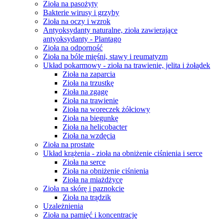
Zioła na pasożyty
Bakterie wirusy i grzyby
Zioła na oczy i wzrok
Antyoksydanty naturalne, zioła zawierające
antyoksydanty - Plantago
Zioła na odporność
Zioła na bóle mięśni, stawy i reumatyzm
Układ pokarmowy - zioła na trawienie, jelita i żołądek
Zioła na zaparcia
Zioła na trzustkę
Zioła na zgagę
Zioła na trawienie
Zioła na woreczek żółciowy
Zioła na biegunkę
Zioła na helicobacter
Zioła na wzdęcia
Zioła na prostate
Układ krążenia - zioła na obniżenie ciśnienia i serce
Zioła na serce
Zioła na obniżenie ciśnienia
Zioła na miażdżycę
Zioła na skórę i paznokcie
Zioła na trądzik
Uzależnienia
Zioła na pamięć i koncentrację