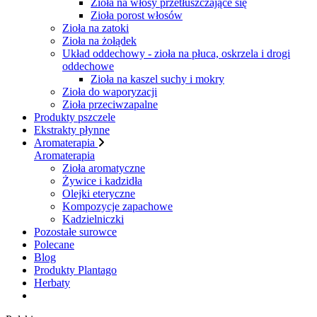
Zioła na włosy przetłuszczające się
Zioła porost włosów
Zioła na zatoki
Zioła na żołądek
Układ oddechowy - zioła na płuca, oskrzela i drogi
oddechowe
Zioła na kaszel suchy i mokry
Zioła do waporyzacji
Zioła przeciwzapalne
Produkty pszczele
Ekstrakty płynne
Aromaterapia
Aromaterapia
Zioła aromatyczne
Żywice i kadzidła
Olejki eteryczne
Kompozycje zapachowe
Kadzielniczki
Pozostałe surowce
Polecane
Blog
Produkty Plantago
Herbaty