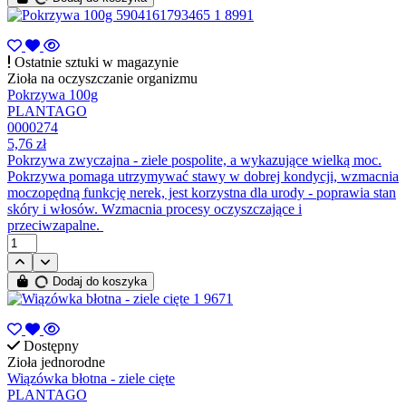
Ostatnie sztuki w magazynie
Zioła na oczyszczanie organizmu
Pokrzywa 100g
PLANTAGO
0000274
5,76 zł
Pokrzywa zwyczajna - ziele pospolite, a wykazujące wielką moc.
Pokrzywa pomaga utrzymywać stawy w dobrej kondycji, wzmacnia
moczopędną funkcję nerek, jest korzystna dla urody - poprawia stan
skóry i włosów. Wzmacnia procesy oczyszczające i
przeciwzapalne.
Dodaj do koszyka
Dostępny
Zioła jednorodne
Wiązówka błotna - ziele cięte
PLANTAGO