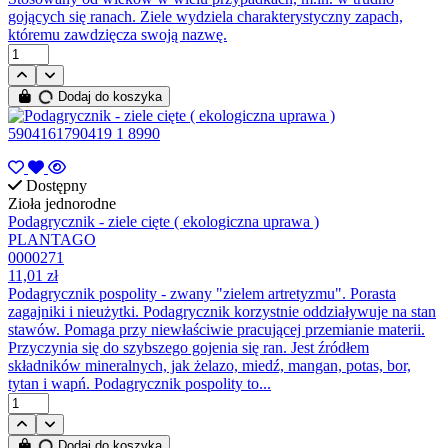
gojących się ranach. Ziele wydziela charakterystyczny zapach,
któremu zawdzięcza swoją nazwę.
Dodaj do koszyka
Dostępny
Zioła jednorodne
Podagrycznik - ziele cięte ( ekologiczna uprawa )
PLANTAGO
0000271
11,01 zł
Podagrycznik pospolity - zwany "zielem artretyzmu". Porasta
zagajniki i nieużytki. Podagrycznik korzystnie oddziaływuje na stan
stawów. Pomaga przy niewłaściwie pracującej przemianie materii.
Przyczynia się do szybszego gojenia się ran. Jest źródłem
składników mineralnych, jak żelazo, miedź, mangan, potas, bor,
tytan i wapń. Podagrycznik pospolity to...
Dodaj do koszyka