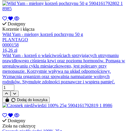
Dostępny
Korzenie i kłącza
Wild Yam - mielony korzeń pochrzynu 50 g
PLANTAGO
0000158
16,26 zł
Wild Yam - korzeń o właściwościach sprzyjających utrzymaniu
prawidłowego ciśnienia krwi oraz poziomu hormonów. Pomaga w
uregulowaniu cyklu miesiączkowego, jest polecany przy
menopauzie. Korzystnie wpływa na układ odpornościowy.
Wzmacnia organizm oraz spowalnia namnażanie wolnych
rodników. Stymuluje zdolności poznawcze i wspiera pamięć.
Dodaj do koszyka
Dostępny
Zioła na cukrzycę