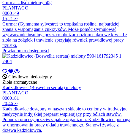
Gurmar - liść mielony 50g
PLANTAGO
0000149
15,21 zł
Gurmar (Gymnema sylvestre) to tropikalna roślina, najbardziej
znana z wspomagania cukrzyków. Może pomóc stymulować
wytwarzanie insuliny, przez co obniżać poziom cukru we krwi. Te
zioła na żołądek i trawienie sprzyjają również prawidłowej pracy
trzustki.
Powiadom o dostępności
Chwilowo niedostępny
Zioła aromatyczne
Kadzidłowiec (Boswellia serrata) mielony
PLANTAGO
0000181
20,46 zł
Kadzidłowiec dostępny w naszym sklepie to ceniony w tradycyjnej
medycynie indyjskiej preparat wspierający przy bólach stawów.
Pobudza procesy przeciwzapalne organizmu. Kadzidłowiec pomaga
w unormowaniu pracy układu trawiennego. Stanowi żywicę z
drzewa kadzidłowca.