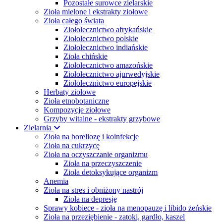
Pozostałe surowce zielarskie
Zioła mielone i ekstrakty ziołowe
Zioła całego świata
Ziołolecznictwo afrykańskie
Ziołolecznictwo polskie
Ziołolecznictwo indiańskie
Zioła chińskie
Ziołolecznictwo amazońskie
Ziołolecznictwo ajurwedyjskie
Ziołolecznictwo europejskie
Herbaty ziołowe
Zioła etnobotaniczne
Kompozycje ziołowe
Grzyby witalne - ekstrakty grzybowe
Zielarnia
Zioła na boreliozę i koinfekcje
Zioła na cukrzycę
Zioła na oczyszczanie organizmu
Zioła na przeczyszczenie
Zioła detoksykujące organizm
Anemia
Zioła na stres i obniżony nastrój
Zioła na depresję
Sprawy kobiece - zioła na menopauzę i libido żeńskie
Zioła na przeziębienie - zatoki, gardło, kaszel