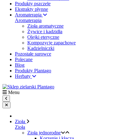
Produkty pszczele
Ekstrakty płynne
Aromaterapia
Aromaterapia
Zioła aromatyczne
Żywice i kadzidła
Olejki eteryczne
Kompozycje zapachowe
Kadzielniczki
Pozostałe surowce
Polecane
Blog
Produkty Plantago
Herbaty
Menu
Zioła
Zioła
Zioła jednorodne
Korzenie i kłącza