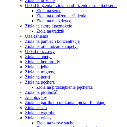
Zioła na prostate
Układ krążenia - zioła na obniżenie ciśnienia i serce
Zioła na serce
Zioła na obniżenie ciśnienia
Zioła na miażdżycę
Zioła na skórę i paznokcie
Zioła na trądzik
Uzależnienia
Zioła na pamięć i koncentrację
Zioła na odchudzanie i apetyt
Układ moczowy
Zioła na apetyt
Zioła na hemoroidy
Zioła na jelita
Zioła na migrenę
Zioła na nerki
Zioła na pęcherz
Zioła na przeziębienie pęcherza
Zioła na płodność
Adaptogeny
Zioła na gardło do płukania i picia - Plantago
Zioła na sen
Zioła na wątrobę
Zioła na włosy
Zioła na włosy suche