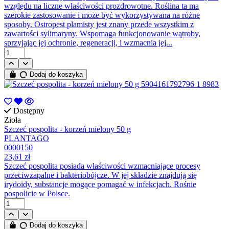
względu na liczne właściwości prozdrowotne. Roślina ta ma
szerokie zastosowanie i może być wykorzystywana na różne
sposoby. Ostropest plamisty jest znany przede wszystkim z
zawartości sylimaryny. Wspomaga funkcjonowanie wątroby,
sprzyjając jej ochronie, regeneracji, i wzmacnia jej...
Dodaj do koszyka
Dostępny
Zioła
Szczeć pospolita - korzeń mielony 50 g
PLANTAGO
0000150
23,61 zł
Szczeć pospolita posiada właściwości wzmacniające procesy
przeciwzapalne i bakteriobójcze. W jej składzie znajdują się
irydoidy, substancje mogące pomagać w infekcjach. Rośnie
pospolicie w Polsce.
Dodaj do koszyka