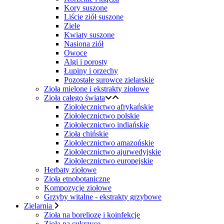
Kory suszone
Liście ziół suszone
Ziele
Kwiaty suszone
Nasiona ziół
Owoce
Algi i porosty
Łupiny i orzechy
Pozostałe surowce zielarskie
Zioła mielone i ekstrakty ziołowe
Zioła całego świata
Ziołolecznictwo afrykańskie
Ziołolecznictwo polskie
Ziołolecznictwo indiańskie
Zioła chińskie
Ziołolecznictwo amazońskie
Ziołolecznictwo ajurwedyjskie
Ziołolecznictwo europejskie
Herbaty ziołowe
Zioła etnobotaniczne
Kompozycje ziołowe
Grzyby witalne - ekstrakty grzybowe
Zielarnia
Zioła na boreliozę i koinfekcje
Zioła na cukrzycę