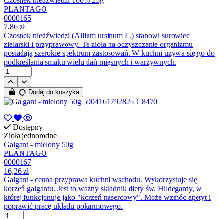
Czosnek niedźwiedzi 100% 25g
PLANTAGO
0000165
7,86 zł
Czosnek niedźwiedzi (Allium ursinum L.) stanowi surowiec
zielarski i przyprawowy. Te zioła na oczyszczanie organizmu
posiadają szerokie spektrum zastosowań. W kuchni używa się go do
podkreślania smaku wielu dań mięsnych i warzywnych.
Dodaj do koszyka
Dostępny
Zioła jednorodne
Galgant - mielony 50g
PLANTAGO
0000167
16,26 zł
Galgant - cenna przyprawa kuchni wschodu. Wykorzystuje się
korzeń galgantu. Jest to ważny składnik diety św. Hildegardy, w
której funkcjonuje jako "korzeń nasercowy". Może wzmóc apetyt i
poprawić pracę układu pokarmowego.