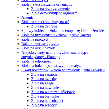
Zioła na oczyszczanie organizmu
Zioła na przeczyszczenie
Zioła detoksykujące organizm
Anemia
Zioła na stres i obniżony nastrój
Zioła na depresję
Sprawy kobiece - zioła na menopauzę i libido żeńskie
Zioła na przeziębienie - zatoki, gardło, kaszel
Zioła na pasożyty
Bakterie wirusy i grzyby
Zioła na oczy i wzrok
Antyoksydanty naturalne, zioła zawierające
antyoksydanty - Plantago
Zioła na odporność
Zioła na bóle mięśni, stawy i reumatyzm
Układ pokarmowy - zioła na trawienie, jelita i żołądek
Zioła na zaparcia
Zioła na trzustkę
Zioła na zgagę
Zioła na trawienie
Zioła na woreczek żółciowy
Zioła na biegunkę
Zioła na helicobacter
Zioła na wzdęcia