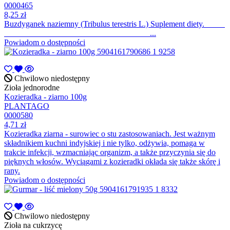
0000465
8,25 zł
Buzdyganek naziemny (Tribulus terestris L.) Suplement diety.
...
Powiadom o dostępności
Chwilowo niedostępny
Zioła jednorodne
Kozieradka - ziarno 100g
PLANTAGO
0000580
4,71 zł
Kozieradka ziarna - surowiec o stu zastosowaniach. Jest ważnym
składnikiem kuchni indyjskiej i nie tylko, odżywia, pomaga w
trakcie infekcji, wzmacniając organizm, a także przyczynia się do
pięknych włosów. Wyciągami z kozieradki okłada się także skórę i
rany.
Powiadom o dostępności
Chwilowo niedostępny
Zioła na cukrzycę