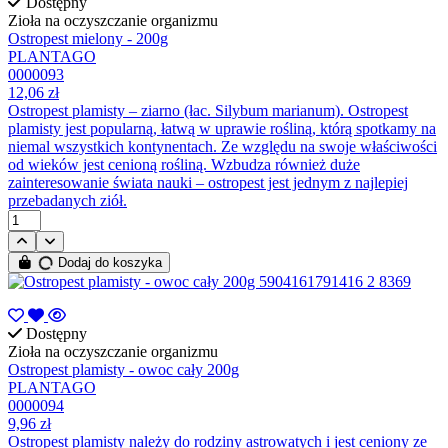
Dostępny
Zioła na oczyszczanie organizmu
Ostropest mielony - 200g
PLANTAGO
0000093
12,06 zł
Ostropest plamisty – ziarno (łac. Silybum marianum). Ostropest
plamisty jest popularną, łatwą w uprawie rośliną, którą spotkamy na
niemal wszystkich kontynentach. Ze względu na swoje właściwości
od wieków jest cenioną rośliną. Wzbudza również duże
zainteresowanie świata nauki – ostropest jest jednym z najlepiej
przebadanych ziół.
Dodaj do koszyka
Dostępny
Zioła na oczyszczanie organizmu
Ostropest plamisty - owoc cały 200g
PLANTAGO
0000094
9,96 zł
Ostropest plamisty należy do rodziny astrowatych i jest ceniony ze