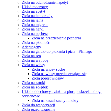
Zioła na odchudzanie i apetyt
Układ moczowy
Zioła na apetyt
Zioła na hemoroidy
Zioła na jelita
Zioła na migrenę
Zioła na nerki
Zioła na pęcherz
Zioła na przeziębienie pęcherza
Zioła na płodność
Adaptogeny
Zioła na gardło do płukania i picia - Plantago
Zioła na sen
Zioła na wątrobę
Zioła na włosy
Zioła na włosy suche
Zioła na włosy przetłuszczające się
Zioła porost włosów
Zioła na zatoki
Zioła na żołądek
Układ oddechowy - zioła na płuca, oskrzela i drogi
oddechowe
Zioła na kaszel suchy i mokry
Zioła do waporyzacji
Zioła przeciwzapalne