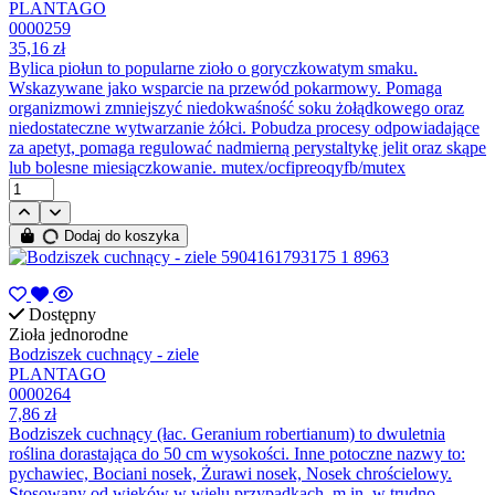
PLANTAGO
0000259
35,16 zł
Bylica piołun to popularne zioło o goryczkowatym smaku.
Wskazywane jako wsparcie na przewód pokarmowy. Pomaga
organizmowi zmniejszyć niedokwaśność soku żołądkowego oraz
niedostateczne wytwarzanie żółci. Pobudza procesy odpowiadające
za apetyt, pomaga regulować nadmierną perystaltykę jelit oraz skąpe
lub bolesne miesiączkowanie. mutex/ocfipreoqyfb/mutex
Dodaj do koszyka
Dostępny
Zioła jednorodne
Bodziszek cuchnący - ziele
PLANTAGO
0000264
7,86 zł
Bodziszek cuchnący (łac. Geranium robertianum) to dwuletnia
roślina dorastająca do 50 cm wysokości. Inne potoczne nazwy to:
pychawiec, Bociani nosek, Żurawi nosek, Nosek chrościelowy.
Stosowany od wieków w wielu przypadkach, m.in. w trudno