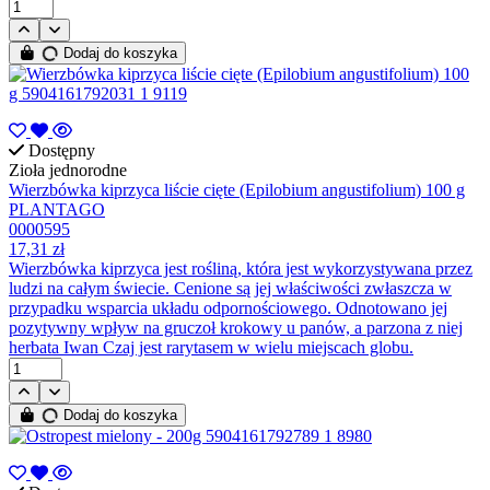
Dodaj do koszyka
Dostępny
Zioła jednorodne
Wierzbówka kiprzyca liście cięte (Epilobium angustifolium) 100 g
PLANTAGO
0000595
17,31 zł
Wierzbówka kiprzyca jest rośliną, która jest wykorzystywana przez
ludzi na całym świecie. Cenione są jej właściwości zwłaszcza w
przypadku wsparcia układu odpornościowego. Odnotowano jej
pozytywny wpływ na gruczoł krokowy u panów, a parzona z niej
herbata Iwan Czaj jest rarytasem w wielu miejscach globu.
Dodaj do koszyka