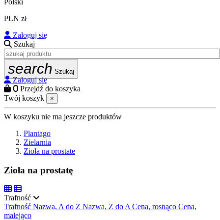
Polski
PLN zł
Zaloguj się
Szukaj
search
Szukaj
Zaloguj się
0
Przejdź do koszyka
Twój koszyk
×
W koszyku nie ma jeszcze produktów
Plantago
Zielarnia
Zioła na prostate
Zioła na prostatę
Trafność
Trafność
Nazwa, A do Z
Nazwa, Z do A
Cena, rosnąco
Cena,
malejąco