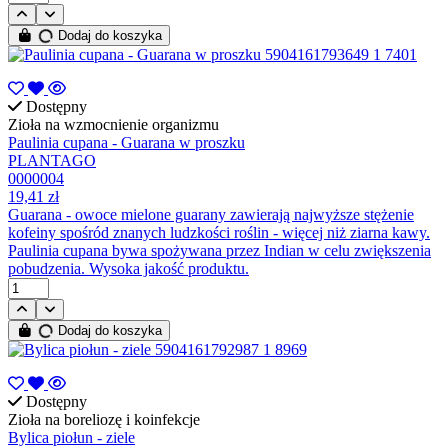
Dodaj do koszyka
Dostępny
Zioła na wzmocnienie organizmu
Paulinia cupana - Guarana w proszku
PLANTAGO
0000004
19,41 zł
Guarana - owoce mielone guarany zawierają najwyższe stężenie
kofeiny spośród znanych ludzkości roślin - więcej niż ziarna kawy.
Paulinia cupana bywa spożywana przez Indian w celu zwiększenia
pobudzenia. Wysoka jakość produktu.
Dodaj do koszyka
Dostępny
Zioła na boreliozę i koinfekcje
Bylica piołun - ziele