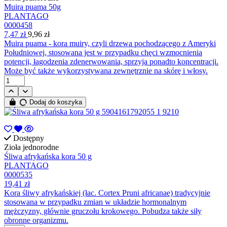
Muira puama 50g
PLANTAGO
0000458
7,47 zł
9,96 zł
Muira puama - kora muiry, czyli drzewa pochodzącego z Ameryki
Południowej, stosowana jest w przypadku chęci wzmocnienia
potencji, łagodzenia zdenerwowania, sprzyja ponadto koncentracji.
Może być także wykorzystywana zewnętrznie na skórę i włosy.
Dodaj do koszyka
Dostępny
Zioła jednorodne
Śliwa afrykańska kora 50 g
PLANTAGO
0000535
19,41 zł
Kora śliwy afrykańskiej (łac. Cortex Pruni africanae) tradycyjnie
stosowana w przypadku zmian w układzie hormonalnym
mężczyzny, głównie gruczołu krokowego. Pobudza także siły
obronne organizmu.