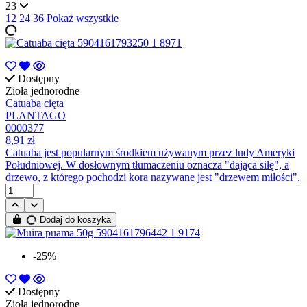
23
12
24
36
Pokaż wszystkie
Dostępny
Zioła jednorodne
Catuaba cięta
PLANTAGO
0000377
8,91 zł
Catuaba jest popularnym środkiem używanym przez ludy Ameryki
Południowej. W dosłownym tłumaczeniu oznacza "dająca siłę", a
drzewo, z którego pochodzi kora nazywane jest "drzewem miłości".
Dodaj do koszyka
-25%
Dostępny
Zioła jednorodne