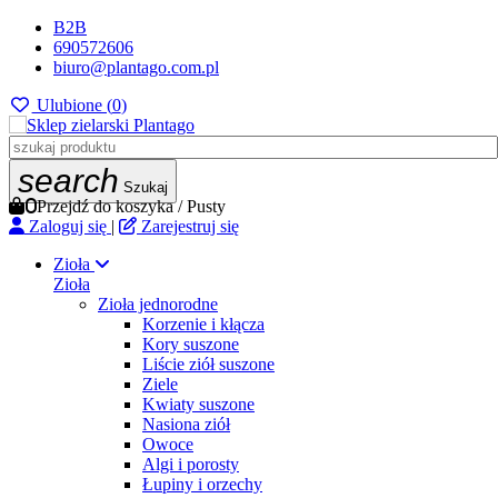
B2B
690572606
biuro@plantago.com.pl
Ulubione (
0
)
search
Szukaj
0
Przejdź do koszyka
/
Pusty
Zaloguj się
|
Zarejestruj się
Zioła
Zioła
Zioła jednorodne
Korzenie i kłącza
Kory suszone
Liście ziół suszone
Ziele
Kwiaty suszone
Nasiona ziół
Owoce
Algi i porosty
Łupiny i orzechy