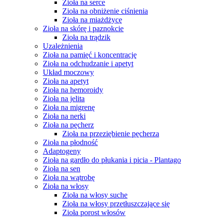
Zioła na serce
Zioła na obniżenie ciśnienia
Zioła na miażdżycę
Zioła na skórę i paznokcie
Zioła na trądzik
Uzależnienia
Zioła na pamięć i koncentrację
Zioła na odchudzanie i apetyt
Układ moczowy
Zioła na apetyt
Zioła na hemoroidy
Zioła na jelita
Zioła na migrenę
Zioła na nerki
Zioła na pęcherz
Zioła na przeziębienie pęcherza
Zioła na płodność
Adaptogeny
Zioła na gardło do płukania i picia - Plantago
Zioła na sen
Zioła na wątrobę
Zioła na włosy
Zioła na włosy suche
Zioła na włosy przetłuszczające się
Zioła porost włosów