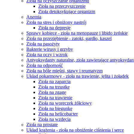
Zioła na oczyszczanie organizmu
Zioła na przeczyszczenie
Zioła detoksykujące organizm
Anemia
Zioła na stres i obniżony nastrój
Zioła na depresję
Sprawy kobiece - zioła na menopauzę i libido żeńskie
Zioła na przeziębienie - zatoki, gardło, kaszel
Zioła na pasożyty
Bakterie wirusy i grzyby
Zioła na oczy i wzrok
Antyoksydanty naturalne, zioła zawierające antyoksydan
Zioła na odporność
Zioła na bóle mięśni, stawy i reumatyzm
Układ pokarmowy - zioła na trawienie, jelita i żołądek
Zioła na zaparcia
Zioła na trzustkę
Zioła na zgagę
Zioła na trawienie
Zioła na woreczek żółciowy
Zioła na biegunkę
Zioła na helicobacter
Zioła na wzdęcia
Zioła na prostate
Układ krążenia - zioła na obniżenie ciśnienia i serce