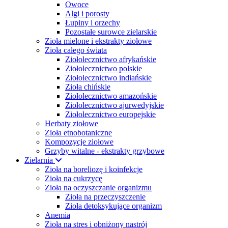
Owoce
Algi i porosty
Łupiny i orzechy
Pozostałe surowce zielarskie
Zioła mielone i ekstrakty ziołowe
Zioła całego świata
Ziołolecznictwo afrykańskie
Ziołolecznictwo polskie
Ziołolecznictwo indiańskie
Zioła chińskie
Ziołolecznictwo amazońskie
Ziołolecznictwo ajurwedyjskie
Ziołolecznictwo europejskie
Herbaty ziołowe
Zioła etnobotaniczne
Kompozycje ziołowe
Grzyby witalne - ekstrakty grzybowe
Zielarnia
Zioła na boreliozę i koinfekcje
Zioła na cukrzycę
Zioła na oczyszczanie organizmu
Zioła na przeczyszczenie
Zioła detoksykujące organizm
Anemia
Zioła na stres i obniżony nastrój