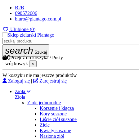
B2B
690572606
biuro@plantago.com.pl
Ulubione (
0
)
search
Szukaj
0
Przejdź do koszyka
/
Pusty
Twój koszyk
×
W koszyku nie ma jeszcze produktów
Zaloguj się
|
Zarejestruj się
Zioła
Zioła
Zioła jednorodne
Korzenie i kłącza
Kory suszone
Liście ziół suszone
Ziele
Kwiaty suszone
Nasiona ziół