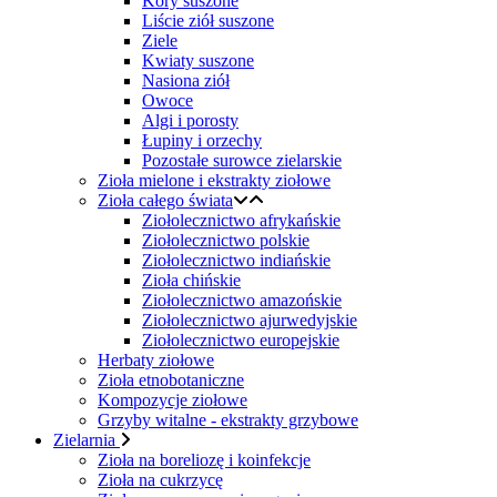
Kory suszone
Liście ziół suszone
Ziele
Kwiaty suszone
Nasiona ziół
Owoce
Algi i porosty
Łupiny i orzechy
Pozostałe surowce zielarskie
Zioła mielone i ekstrakty ziołowe
Zioła całego świata
Ziołolecznictwo afrykańskie
Ziołolecznictwo polskie
Ziołolecznictwo indiańskie
Zioła chińskie
Ziołolecznictwo amazońskie
Ziołolecznictwo ajurwedyjskie
Ziołolecznictwo europejskie
Herbaty ziołowe
Zioła etnobotaniczne
Kompozycje ziołowe
Grzyby witalne - ekstrakty grzybowe
Zielarnia
Zioła na boreliozę i koinfekcje
Zioła na cukrzycę