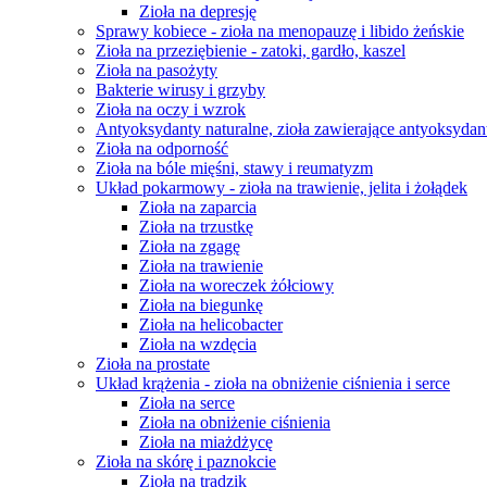
Zioła na depresję
Sprawy kobiece - zioła na menopauzę i libido żeńskie
Zioła na przeziębienie - zatoki, gardło, kaszel
Zioła na pasożyty
Bakterie wirusy i grzyby
Zioła na oczy i wzrok
Antyoksydanty naturalne, zioła zawierające antyoksydan
Zioła na odporność
Zioła na bóle mięśni, stawy i reumatyzm
Układ pokarmowy - zioła na trawienie, jelita i żołądek
Zioła na zaparcia
Zioła na trzustkę
Zioła na zgagę
Zioła na trawienie
Zioła na woreczek żółciowy
Zioła na biegunkę
Zioła na helicobacter
Zioła na wzdęcia
Zioła na prostate
Układ krążenia - zioła na obniżenie ciśnienia i serce
Zioła na serce
Zioła na obniżenie ciśnienia
Zioła na miażdżycę
Zioła na skórę i paznokcie
Zioła na trądzik