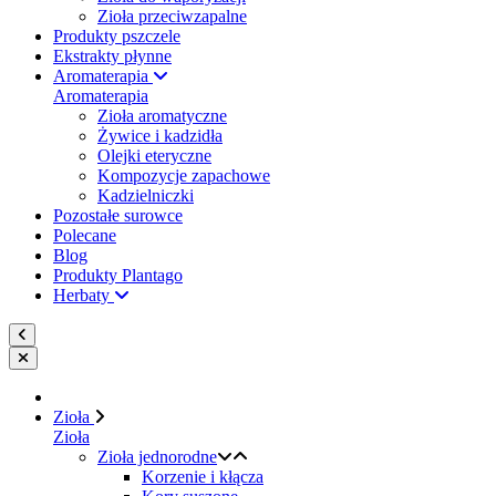
Zioła przeciwzapalne
Produkty pszczele
Ekstrakty płynne
Aromaterapia
Aromaterapia
Zioła aromatyczne
Żywice i kadzidła
Olejki eteryczne
Kompozycje zapachowe
Kadzielniczki
Pozostałe surowce
Polecane
Blog
Produkty Plantago
Herbaty
Zioła
Zioła
Zioła jednorodne
Korzenie i kłącza