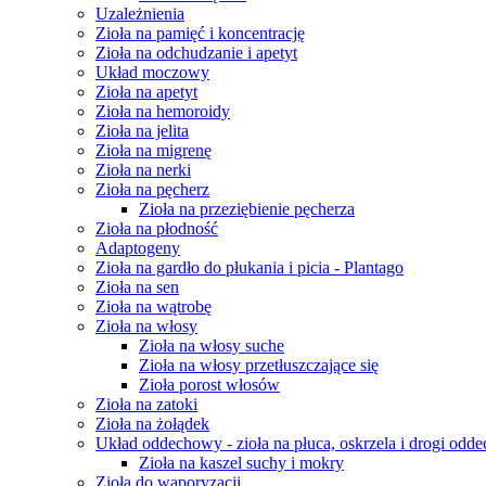
Uzależnienia
Zioła na pamięć i koncentrację
Zioła na odchudzanie i apetyt
Układ moczowy
Zioła na apetyt
Zioła na hemoroidy
Zioła na jelita
Zioła na migrenę
Zioła na nerki
Zioła na pęcherz
Zioła na przeziębienie pęcherza
Zioła na płodność
Adaptogeny
Zioła na gardło do płukania i picia - Plantago
Zioła na sen
Zioła na wątrobę
Zioła na włosy
Zioła na włosy suche
Zioła na włosy przetłuszczające się
Zioła porost włosów
Zioła na zatoki
Zioła na żołądek
Układ oddechowy - zioła na płuca, oskrzela i drogi odd
Zioła na kaszel suchy i mokry
Zioła do waporyzacji