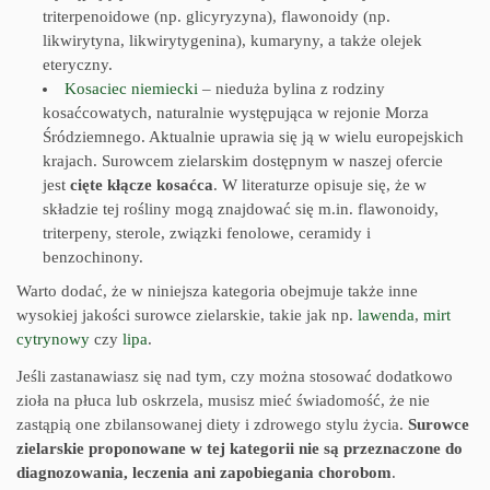
triterpenoidowe (np. glicyryzyna), flawonoidy (np.
likwirytyna, likwirytygenina), kumaryny, a także olejek
eteryczny.
Kosaciec niemiecki
– nieduża bylina z rodziny
kosaćcowatych, naturalnie występująca w rejonie Morza
Śródziemnego. Aktualnie uprawia się ją w wielu europejskich
krajach. Surowcem zielarskim dostępnym w naszej ofercie
jest
cięte kłącze kosaćca
. W literaturze opisuje się, że w
składzie tej rośliny mogą znajdować się m.in. flawonoidy,
triterpeny, sterole, związki fenolowe, ceramidy i
benzochinony.
Warto dodać, że w niniejsza kategoria obejmuje także inne
wysokiej jakości surowce zielarskie, takie jak np.
lawenda
,
mirt
cytrynowy
czy
lipa
.
Jeśli zastanawiasz się nad tym, czy można stosować dodatkowo
zioła na płuca lub oskrzela, musisz mieć świadomość, że nie
zastąpią one zbilansowanej diety i zdrowego stylu życia.
Surowce
zielarskie proponowane w tej kategorii nie są przeznaczone do
diagnozowania, leczenia ani zapobiegania chorobom
.