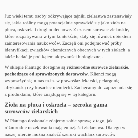
Już wieki temu osoby odkrywające tajniki zielarstwa zastanawiały
się, jakie rośliny mogą potencjalnie sprawdzić się jako zioła na
płuca, oskrzela i drogi oddechowe. Z czasem surowce zielarskie,
które rozpatrywano w tym kontekście, stały się również obiektem
zainteresowania naukowców. Zaczęli oni podejmować próby
identyfikacji związków chemicznych obecnych w tych ziołach, a
także badać je pod kątem aktywności biologicznej.
W sklepie Plantago dostępne są
różnorodne surowce zielarskie,
pochodzące od sprawdzonych dostawców
. Klienci mogą
wyposażyć się u nas m.in. w prawoślaz lekarski, pelargonię
afrykańską czy kosaciec niemiecki. Zachęcamy do zapoznania się
z produktami, które znajdują się w tej kategorii.
Zioła na płuca i oskrzela – szeroka gama
surowców zielarskich
W Plantago doskonale zdajemy sobie sprawę z tego, jak
różnorodne oczekiwania mają entuzjaści zielarstwa. Dlatego w
naszej ofercie można znaleźć szeroki wachlarz surowców