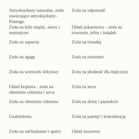
Antyoksydanty naturalne, zioła
Zioła na odporność
zawierające antyoksydanty-
Plantago
Zioła na bóle mięśni, stawy i
Układ pokarmowy - zioła na
reumatyzm
trawienie, jelita i żołądek
Zioła na zaparcia
Zioła na trzustkę
Zioła na zgagę
Zioła na trawienie
Zioła na woreczek żółciowy
Zioła na płodność dla mężczyzn
Układ krążenia - zioła na
Zioła na serce
obniżenie ciśnienia i serce
Zioła na obniżenie ciśnienia
Zioła na skórę i paznokcie
Uzależnienia
Zioła na pamięć i koncentrację
Zioła na odchudzanie i apetyt
Układ moczowy