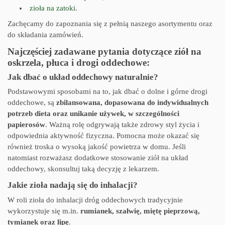
zioła na zatoki
.
Zachęcamy do zapoznania się z pełnią naszego asortymentu oraz
do składania zamówień.
Najczęściej zadawane pytania dotyczące ziół na
oskrzela, płuca i drogi oddechowe:
Jak dbać o układ oddechowy naturalnie?
Podstawowymi sposobami na to, jak dbać o dolne i górne drogi
oddechowe, są
zbilansowana, dopasowana do indywidualnych
potrzeb dieta oraz unikanie używek, w szczególności
papierosów
. Ważną rolę odgrywają także zdrowy styl życia i
odpowiednia aktywność fizyczna. Pomocna może okazać się
również troska o wysoką jakość powietrza w domu. Jeśli
natomiast rozważasz dodatkowe stosowanie ziół na układ
oddechowy, skonsultuj taką decyzję z lekarzem.
Jakie zioła nadają się do inhalacji?
W roli zioła do inhalacji dróg oddechowych tradycyjnie
wykorzystuje się m.in.
rumianek, szałwię, miętę pieprzową,
tymianek oraz lipę
.