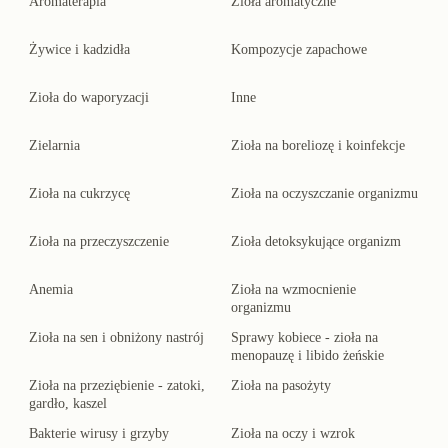
Aromaterapia
Zioła aromatyczne
Żywice i kadzidła
Kompozycje zapachowe
Zioła do waporyzacji
Inne
Zielarnia
Zioła na boreliozę i koinfekcje
Zioła na cukrzycę
Zioła na oczyszczanie organizmu
Zioła na przeczyszczenie
Zioła detoksykujące organizm
Anemia
Zioła na wzmocnienie
organizmu
Zioła na sen i obniżony nastrój
Sprawy kobiece - zioła na
menopauzę i libido żeńskie
Zioła na przeziębienie - zatoki,
Zioła na pasożyty
gardło, kaszel
Bakterie wirusy i grzyby
Zioła na oczy i wzrok