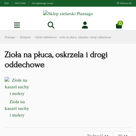
B2B
690572606
biuro@plantago.com.pl
Ulubione (
0
)
0
Plantago
Zielarnia
Układ oddechowy - zioła na płuca, oskrzela i drogi oddechowe
Zioła na płuca, oskrzela i drogi
oddechowe
Zioła na
kaszel suchy
i mokry
Trafność
20