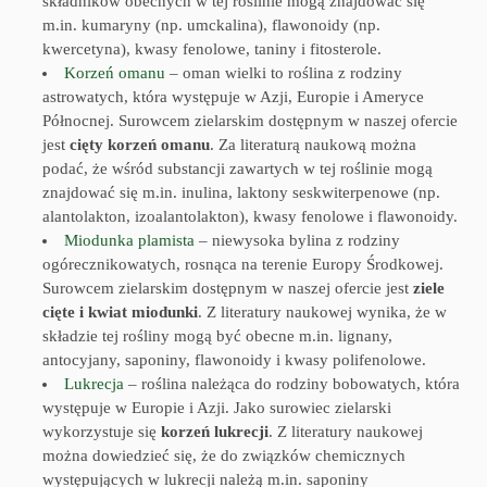
składników obecnych w tej roślinie mogą znajdować się
m.in. kumaryny (np. umckalina), flawonoidy (np.
kwercetyna), kwasy fenolowe, taniny i fitosterole.
Korzeń omanu
– oman wielki to roślina z rodziny
astrowatych, która występuje w Azji, Europie i Ameryce
Północnej. Surowcem zielarskim dostępnym w naszej ofercie
jest
cięty korzeń omanu
. Za literaturą naukową można
podać, że wśród substancji zawartych w tej roślinie mogą
znajdować się m.in. inulina, laktony seskwiterpenowe (np.
alantolakton, izoalantolakton), kwasy fenolowe i flawonoidy.
Miodunka plamista
– niewysoka bylina z rodziny
ogórecznikowatych, rosnąca na terenie Europy Środkowej.
Surowcem zielarskim dostępnym w naszej ofercie jest
ziele
cięte i kwiat miodunki
. Z literatury naukowej wynika, że w
składzie tej rośliny mogą być obecne m.in. lignany,
antocyjany, saponiny, flawonoidy i kwasy polifenolowe.
Lukrecja
– roślina należąca do rodziny bobowatych, która
występuje w Europie i Azji. Jako surowiec zielarski
wykorzystuje się
korzeń lukrecji
. Z literatury naukowej
można dowiedzieć się, że do związków chemicznych
występujących w lukrecji należą m.in. saponiny