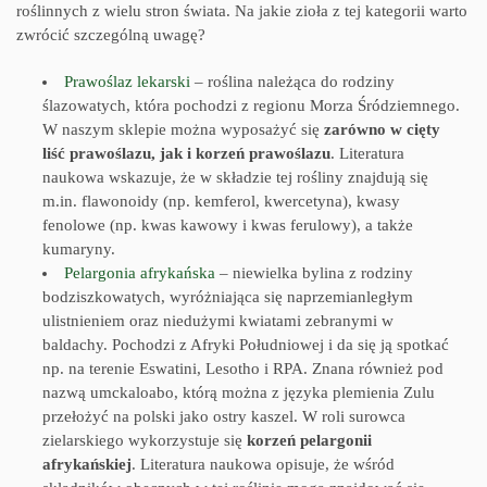
roślinnych z wielu stron świata. Na jakie zioła z tej kategorii warto
zwrócić szczególną uwagę?
Prawoślaz lekarski
– roślina należąca do rodziny
ślazowatych, która pochodzi z regionu Morza Śródziemnego.
W naszym sklepie można wyposażyć się
zarówno w cięty
liść prawoślazu, jak i korzeń prawoślazu
. Literatura
naukowa wskazuje, że w składzie tej rośliny znajdują się
m.in. flawonoidy (np. kemferol, kwercetyna), kwasy
fenolowe (np. kwas kawowy i kwas ferulowy), a także
kumaryny.
Pelargonia afrykańska
– niewielka bylina z rodziny
bodziszkowatych, wyróżniająca się naprzemianległym
ulistnieniem oraz niedużymi kwiatami zebranymi w
baldachy. Pochodzi z Afryki Południowej i da się ją spotkać
np. na terenie Eswatini, Lesotho i RPA. Znana również pod
nazwą umckaloabo, którą można z języka plemienia Zulu
przełożyć na polski jako ostry kaszel. W roli surowca
zielarskiego wykorzystuje się
korzeń pelargonii
afrykańskiej
. Literatura naukowa opisuje, że wśród