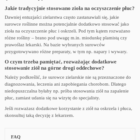
Jakie tradycyjnie stosowano zioła na oczyszczenie płuc?
Dawniej entuzjaści zielarstwa często zastanawiali się, jakie
surowce roślinne można potencjalnie dodatkowo stosować jako
zioła na oczyszczenie płuc i oskrzeli. Pod tym kątem rozważano
różne rośliny – brano pod uwagę m.in. miodunkę plamistą czy
prawoślaz lekarski. Na bazie wybranych surowców
przygotowywano różne preparaty, w tym np. napary i wywary.
O czym trzeba pamiętać, rozważając dodatkowe
stosowanie ziół na górne drogi oddechowe?
Należy podkreślić, że surowce zielarskie nie są przeznaczone do
diagnozowania, leczenia ani zapobiegania chorobom. Dlatego
niedopuszczalna byłaby np. próba stosowania ziół na zapalenie
płuc, zamiast udania się na wizytę do specjalisty.
Jeśli rozważasz dodatkowe korzystanie z ziół na oskrzela i płuca,
skonsultuj taką decyzję z lekarzem.
FAQ