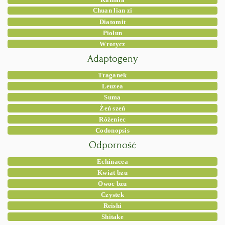
Chuan lian zi
Diatomit
Piołun
Wrotycz
Adaptogeny
Traganek
Leuzea
Suma
Żeń szeń
Różeniec
Codonopsis
Odporność
Echinacea
Kwiat bzu
Owoc bzu
Czystek
Reishi
Shitake