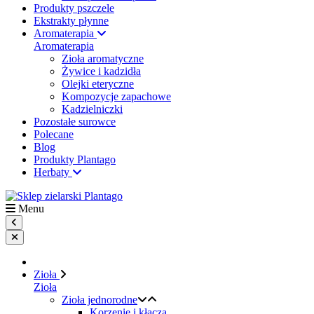
Produkty pszczele
Ekstrakty płynne
Aromaterapia
Aromaterapia
Zioła aromatyczne
Żywice i kadzidła
Olejki eteryczne
Kompozycje zapachowe
Kadzielniczki
Pozostałe surowce
Polecane
Blog
Produkty Plantago
Herbaty
Menu
Zioła
Zioła
Zioła jednorodne
Korzenie i kłącza