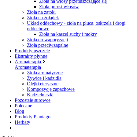
Zioła na włosy przetłuszczające się
Zioła porost włosów
Zioła na zatoki
Zioła na żołądek
Układ oddechowy - zioła na płuca, oskrzela i drogi
oddechowe
Zioła na kaszel suchy i mokry
Zioła do waporyzacji
Zioła przeciwzapalne
Produkty pszczele
Ekstrakty płynne
Aromaterapia
Aromaterapia
Zioła aromatyczne
Żywice i kadzidła
Olejki eteryczne
Kompozycje zapachowe
Kadzielniczki
Pozostałe surowce
Polecane
Blog
Produkty Plantago
Herbaty