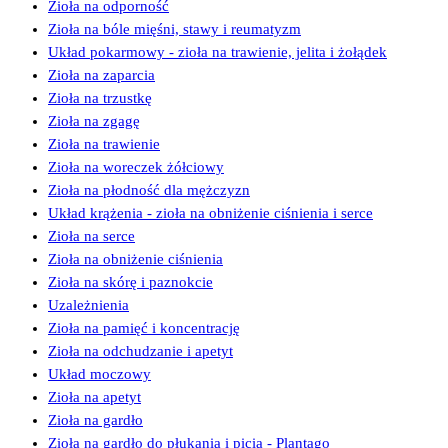
Zioła na odporność
Zioła na bóle mięśni, stawy i reumatyzm
Układ pokarmowy - zioła na trawienie, jelita i żołądek
Zioła na zaparcia
Zioła na trzustkę
Zioła na zgagę
Zioła na trawienie
Zioła na woreczek żółciowy
Zioła na płodność dla mężczyzn
Układ krążenia - zioła na obniżenie ciśnienia i serce
Zioła na serce
Zioła na obniżenie ciśnienia
Zioła na skórę i paznokcie
Uzależnienia
Zioła na pamięć i koncentrację
Zioła na odchudzanie i apetyt
Układ moczowy
Zioła na apetyt
Zioła na gardło
Zioła na gardło do płukania i picia - Plantago