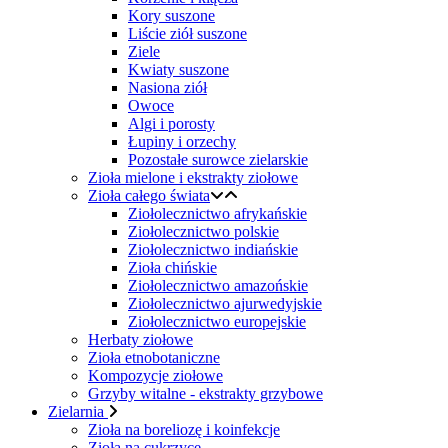
Kory suszone
Liście ziół suszone
Ziele
Kwiaty suszone
Nasiona ziół
Owoce
Algi i porosty
Łupiny i orzechy
Pozostałe surowce zielarskie
Zioła mielone i ekstrakty ziołowe
Zioła całego świata
Ziołolecznictwo afrykańskie
Ziołolecznictwo polskie
Ziołolecznictwo indiańskie
Zioła chińskie
Ziołolecznictwo amazońskie
Ziołolecznictwo ajurwedyjskie
Ziołolecznictwo europejskie
Herbaty ziołowe
Zioła etnobotaniczne
Kompozycje ziołowe
Grzyby witalne - ekstrakty grzybowe
Zielarnia
Zioła na boreliozę i koinfekcje
Zioła na cukrzycę