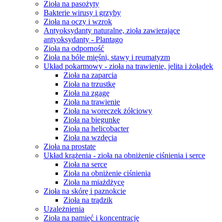
Zioła na pasożyty
Bakterie wirusy i grzyby
Zioła na oczy i wzrok
Antyoksydanty naturalne, zioła zawierające
antyoksydanty - Plantago
Zioła na odporność
Zioła na bóle mięśni, stawy i reumatyzm
Układ pokarmowy - zioła na trawienie, jelita i żołądek
Zioła na zaparcia
Zioła na trzustkę
Zioła na zgagę
Zioła na trawienie
Zioła na woreczek żółciowy
Zioła na biegunkę
Zioła na helicobacter
Zioła na wzdęcia
Zioła na prostate
Układ krążenia - zioła na obniżenie ciśnienia i serce
Zioła na serce
Zioła na obniżenie ciśnienia
Zioła na miażdżycę
Zioła na skórę i paznokcie
Zioła na trądzik
Uzależnienia
Zioła na pamięć i koncentrację