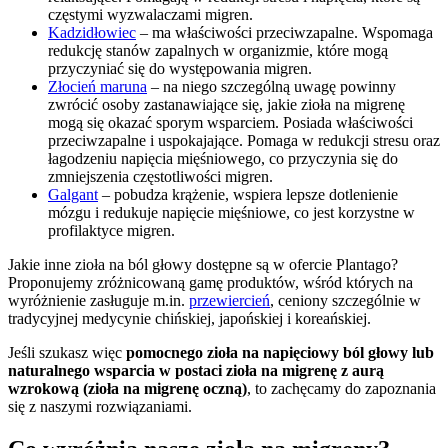
częstymi wyzwalaczami migren.
Kadzidłowiec
– ma właściwości przeciwzapalne. Wspomaga
redukcję stanów zapalnych w organizmie, które mogą
przyczyniać się do występowania migren.
Złocień maruna
– na niego szczególną uwagę powinny
zwrócić osoby zastanawiające się, jakie zioła na migrenę
mogą się okazać sporym wsparciem. Posiada właściwości
przeciwzapalne i uspokajające. Pomaga w redukcji stresu oraz
łagodzeniu napięcia mięśniowego, co przyczynia się do
zmniejszenia częstotliwości migren.
Galgant
– pobudza krążenie, wspiera lepsze dotlenienie
mózgu i redukuje napięcie mięśniowe, co jest korzystne w
profilaktyce migren.
Jakie inne zioła na ból głowy dostępne są w ofercie Plantago?
Proponujemy zróżnicowaną gamę produktów, wśród których na
wyróżnienie zasługuje m.in.
przewiercień
, ceniony szczególnie w
tradycyjnej medycynie chińskiej, japońskiej i koreańskiej.
Jeśli szukasz więc
pomocnego zioła na napięciowy ból głowy lub
naturalnego wsparcia w postaci zioła na migrenę z aurą
wzrokową (zioła na migrenę oczną)
, to zachęcamy do zapoznania
się z naszymi rozwiązaniami.