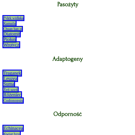
Pasożyty
Pyłek widłaka
Kamala
Chuan lian zi
Diatomit
Piołun
Wrotycz
Adaptogeny
Traganek
Leuzea
Suma
Żeń szeń
Różeniec
Codonopsis
Odporność
Echinacea
Kwiat bzu