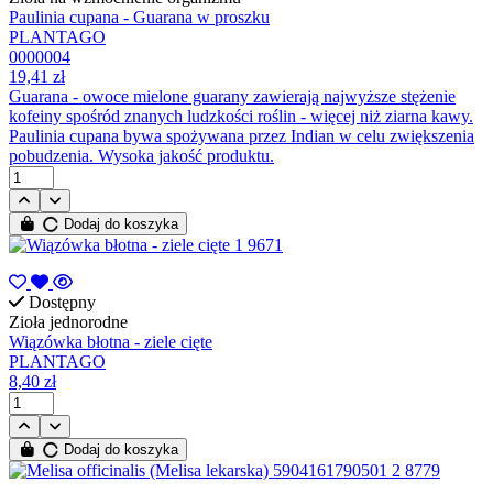
Paulinia cupana - Guarana w proszku
PLANTAGO
0000004
19,41 zł
Guarana - owoce mielone guarany zawierają najwyższe stężenie
kofeiny spośród znanych ludzkości roślin - więcej niż ziarna kawy.
Paulinia cupana bywa spożywana przez Indian w celu zwiększenia
pobudzenia. Wysoka jakość produktu.
Dodaj do koszyka
Dostępny
Zioła jednorodne
Wiązówka błotna - ziele cięte
PLANTAGO
8,40 zł
Dodaj do koszyka