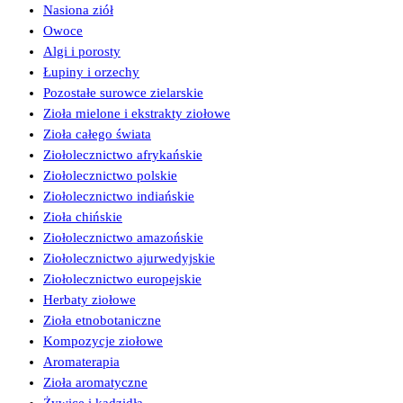
Nasiona ziół
Owoce
Algi i porosty
Łupiny i orzechy
Pozostałe surowce zielarskie
Zioła mielone i ekstrakty ziołowe
Zioła całego świata
Ziołolecznictwo afrykańskie
Ziołolecznictwo polskie
Ziołolecznictwo indiańskie
Zioła chińskie
Ziołolecznictwo amazońskie
Ziołolecznictwo ajurwedyjskie
Ziołolecznictwo europejskie
Herbaty ziołowe
Zioła etnobotaniczne
Kompozycje ziołowe
Aromaterapia
Zioła aromatyczne