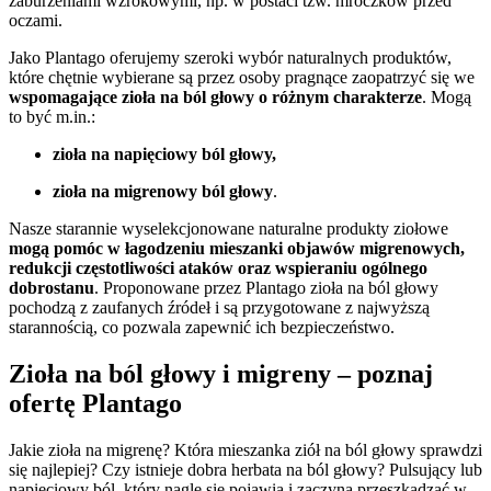
zaburzeniami wzrokowymi, np. w postaci tzw. mroczków przed
oczami.
Jako Plantago oferujemy szeroki wybór naturalnych produktów,
które chętnie wybierane są przez osoby pragnące zaopatrzyć się we
wspomagające zioła na ból głowy o różnym charakterze
. Mogą
to być m.in.:
zioła na napięciowy ból głowy,
zioła na migrenowy ból głowy
.
Nasze starannie wyselekcjonowane naturalne produkty ziołowe
mogą pomóc w łagodzeniu mieszanki objawów migrenowych,
redukcji częstotliwości ataków oraz wspieraniu ogólnego
dobrostanu
. Proponowane przez Plantago zioła na ból głowy
pochodzą z zaufanych źródeł i są przygotowane z najwyższą
starannością, co pozwala zapewnić ich bezpieczeństwo.
Zioła na ból głowy i migreny – poznaj
ofertę Plantago
Jakie zioła na migrenę? Która mieszanka ziół na ból głowy sprawdzi
się najlepiej? Czy istnieje dobra herbata na ból głowy? Pulsujący lub
napięciowy ból, który nagle się pojawia i zaczyna przeszkadzać w