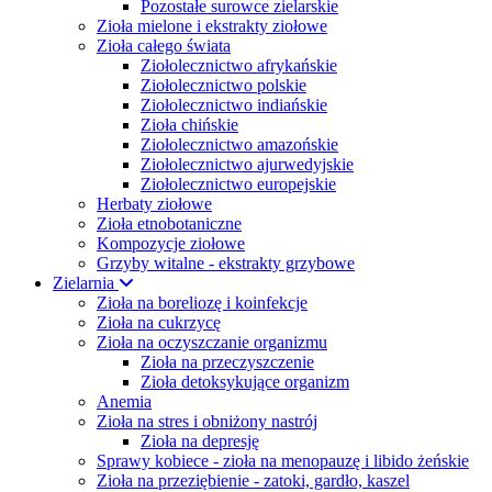
Pozostałe surowce zielarskie
Zioła mielone i ekstrakty ziołowe
Zioła całego świata
Ziołolecznictwo afrykańskie
Ziołolecznictwo polskie
Ziołolecznictwo indiańskie
Zioła chińskie
Ziołolecznictwo amazońskie
Ziołolecznictwo ajurwedyjskie
Ziołolecznictwo europejskie
Herbaty ziołowe
Zioła etnobotaniczne
Kompozycje ziołowe
Grzyby witalne - ekstrakty grzybowe
Zielarnia
Zioła na boreliozę i koinfekcje
Zioła na cukrzycę
Zioła na oczyszczanie organizmu
Zioła na przeczyszczenie
Zioła detoksykujące organizm
Anemia
Zioła na stres i obniżony nastrój
Zioła na depresję
Sprawy kobiece - zioła na menopauzę i libido żeńskie
Zioła na przeziębienie - zatoki, gardło, kaszel