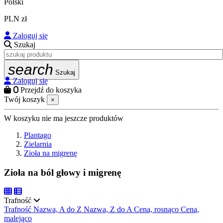
Polski
PLN zł
Zaloguj się
Szukaj
search
Szukaj
Zaloguj się
0
Przejdź do koszyka
Twój koszyk
×
W koszyku nie ma jeszcze produktów
Plantago
Zielarnia
Zioła na migrenę
Zioła na ból głowy i migrenę
Trafność
Trafność
Nazwa, A do Z
Nazwa, Z do A
Cena, rosnąco
Cena,
malejąco