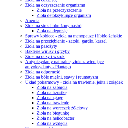
Zioła na oczyszczanie organizmu
Zioła na przeczyszczenie
Zioła detoksykujące organizm
Anemia
Zioła na stres i obniżony nastrój
Zioła na depresję
Sprawy kobiece - zioła na menopauzę i libido żeńskie
Zioła na przeziębienie - zatoki, gardło, kaszel
Zioła na pasożyty
Bakterie wirusy i grzyby
Zioła na oczy i wzrok
Antyoksydanty naturalne, zioła zawierające
antyoksydanty - Plantago
Zioła na odporność
Zioła na bóle mięśni, stawy i reumatyzm
Układ pokarmowy - zioła na trawienie, jelita i żołądek
Zioła na zaparcia
Zioła na trzustkę
Zioła na zgagę
Zioła na trawienie
Zioła na woreczek żółciowy
Zioła na biegunkę
Zioła na helicobacter
Zioła na wzdęcia