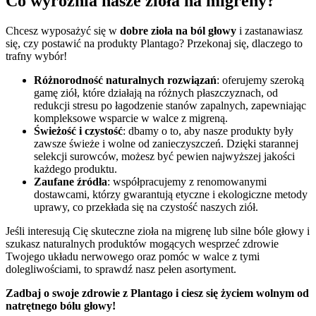
Co wyróżnia nasze zioła na migreny?
Chcesz wyposażyć się w
dobre zioła na ból głowy
i zastanawiasz
się, czy postawić na produkty Plantago? Przekonaj się, dlaczego to
trafny wybór!
Różnorodność naturalnych rozwiązań
: oferujemy szeroką
gamę ziół, które działają na różnych płaszczyznach, od
redukcji stresu po łagodzenie stanów zapalnych, zapewniając
kompleksowe wsparcie w walce z migreną.
Świeżość i czystość
: dbamy o to, aby nasze produkty były
zawsze świeże i wolne od zanieczyszczeń. Dzięki starannej
selekcji surowców, możesz być pewien najwyższej jakości
każdego produktu.
Zaufane źródła
: współpracujemy z renomowanymi
dostawcami, którzy gwarantują etyczne i ekologiczne metody
uprawy, co przekłada się na czystość naszych ziół.
Jeśli interesują Cię skuteczne zioła na migrenę lub silne bóle głowy i
szukasz naturalnych produktów mogących wesprzeć zdrowie
Twojego układu nerwowego oraz pomóc w walce z tymi
dolegliwościami, to sprawdź nasz pełen asortyment.
Zadbaj o swoje zdrowie z Plantago i ciesz się życiem wolnym od
natrętnego bólu głowy!