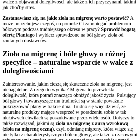
walce z objawami dolegliwości, ale także z ich przyczynami, takimi
jak choćby stres.
Zastanawiasz się, na jakie zioła na migrenę warto postawić?
A
może potrzebujesz czegoś, co pomoże Ci zapobiegać problemom
bólowym podczas trudniejszego okresu w pracy?
Sprawdź bogatą
ofertę Plantago
i wybierz sprawdzone na ból głowy zioła od
zaufanych dostawców.
Zioła na migrenę i bóle głowy o różnej
specyfice – naturalne wsparcie w walce z
dolegliwościami
Zainteresowanie, jakim cieszą się skuteczne zioła na migrenę, jest
niebagatelne. Z czego to wynika? Migrena to przewlekła
dolegliwość, która potrafi znacząco obniżyć jakość życia. Pulsujący
ból głowy i towarzyszące mu trudności są w stanie poważnie
pokrzyżować plany w trakcie dnia. Trudno się więc dziwić, że
naturalne produkty mające wesprzeć w poradzeniu sobie w tak
niełatwych chwilach są poszukiwane przez wiele osób. Dotyczy to
także rozwiązań, jakimi są
zioła na migrenę z aurą wzrokową
(zioła na migrenę oczną)
, czyli odmianę migreny, która wiąże się
nie tylko z charakterystycznym bólem głowy, ale także z czasowymi