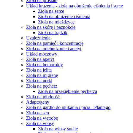
Zioła na prostate
Układ krążenia - zioła na obniżenie ciśnienia i serce
Zioła na serce
Zioła na obniżenie ciśnienia
Zioła na miażdżycę
Zioła na skórę i paznokcie
Zioła na trądzik
Uzależnienia
Zioła na pamięć i koncentrację
Zioła na odchudzanie i apetyt
Układ moczowy
Zioła na apetyt
Zioła na hemoroidy
Zioła na jelita
Zioła na migrenę
Zioła na nerki
Zioła na pęcherz
Zioła na przeziębienie pęcherza
Zioła na płodność
Adaptogeny
Zioła na gardło do płukania i picia - Plantago
Zioła na sen
Zioła na wątrobę
Zioła na włosy
Zioła na włosy suche