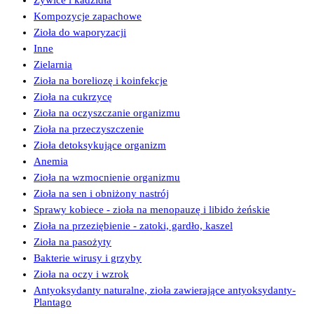
Żywice i kadzidła
Kompozycje zapachowe
Zioła do waporyzacji
Inne
Zielarnia
Zioła na boreliozę i koinfekcje
Zioła na cukrzycę
Zioła na oczyszczanie organizmu
Zioła na przeczyszczenie
Zioła detoksykujące organizm
Anemia
Zioła na wzmocnienie organizmu
Zioła na sen i obniżony nastrój
Sprawy kobiece - zioła na menopauzę i libido żeńskie
Zioła na przeziębienie - zatoki, gardło, kaszel
Zioła na pasożyty
Bakterie wirusy i grzyby
Zioła na oczy i wzrok
Antyoksydanty naturalne, zioła zawierające antyoksydanty-
Plantago