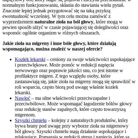
normalnym funkcjonowaniu, skłania do stawiania wielu pytań.
Znacznie lepiej jednak przygotować się na taką przykrą
ewentualność wcześniej. W tym celu można zamówić z
wyprzedzeniem
naturalne zioła na ból głowy
, które mogą w
pewien sposób ulżyć w czasie pojawiającej się dolegliwości oraz
wspomóc ogólnie organizm w różnych obszarach.
Jakie zioła na migreny i inne bóle głowy, które działają
wspomagająco, można znaleźć w naszej ofercie?
Kozłek lekarski
– ceniony za swoje właściwości uspokajające
i przeciwlękowe. Może pomóc w redukcji napięcia
nerwowego oraz poprawie jakości snu, co jest istotne w
profilaktyce migren. Z tego względu osoby, które
zastanawiają się, jakie zioła na migreny mogą się sprawdzić w
roli wsparcia, często biorą pod uwagę właśnie kozłek
lekarski.
Nawłoć
– ma silne właściwości przeciwzapalne i
przeciwbólowe. Może wspomagać łagodzenie bólów głowy
oraz redukcję stanów zapalnych, które często towarzyszą
migrenom.
Szyszki chmielu
– kolejny z naturalnych produktów, który
bywa brany pod uwagę przy wyborze zioła na migrenowy
ból głowy. Szyszki chmielu mają działanie uspokajające i
relaksujące. Pomagają w redukcji stresu i napięcia, które są