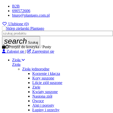
B2B
690572606
biuro@plantago.com.pl
Ulubione (
0
)
search
Szukaj
0
Przejdź do koszyka
/
Pusty
Zaloguj się
|
Zarejestruj się
Zioła
Zioła
Zioła jednorodne
Korzenie i kłącza
Kory suszone
Liście ziół suszone
Ziele
Kwiaty suszone
Nasiona ziół
Owoce
Algi i porosty
Łupiny i orzechy