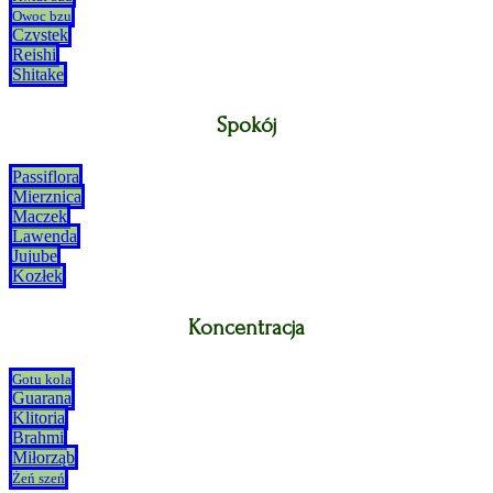
Owoc bzu
Czystek
Reishi
Shitake
Spokój
Passiflora
Mierznica
Maczek
Lawenda
Jujube
Kozłek
Koncentracja
Gotu kola
Guarana
Klitoria
Brahmi
Miłorząb
Żeń szeń