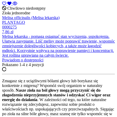
Chwilowo niedostępny
Zioła jednorodne
Melisa officinalis (Melisa lekarska)
PLANTAGO
0000275
7,86 zł
Melisa lekarska - pomaga osiągnąć stan wyciszenia, uspokojenia.
Ułatwia zasypianie. Liść melisy może poprawić trawienie, wspomóc
zmniejszenie dolegliwości kobiecych, a także może łagodzić
mdłości. Korzystnie wpływa na poprawienie pamięci i koncentracji.
Jest rośliną uprawianą na całym świecie.
Powiadom o dostępności
Pokazano 1-4 z 4 pozycji
Zmagasz się z uciążliwymi bólami głowy lub borykasz się
konkretnie z migreną? Wspomóż swój organizm w naturalny
sposób.
Nasze zioła na ból głowy mogą przyczynić się do
złagodzenia nieprzyjemnych stanów i odzyskać Ci wigor oraz
energię do działania
. W zależności od tego, na które naturalne
rozwiązanie się zdecydujesz, zapewnisz sobie produkt o
właściwościach np. uspokajających czy przeciwzapalnych. Sięgając
po zioła na silne bóle głowy, masz szansę nie tylko wspomóc się w