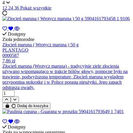
4
12
24
36
Pokaż wszystkie
Dostępny
Zioła jednorodne
Złocień maruna ( Wrotycz maruna ) 50 g
PLANTAGO
0000587
7,86 zł
Złocień maruna (Wrotycz maruna) - tradycyjnie ziele złocienia
używano wspomagająco w trakcie bólów głowy, pomocne było na
trawienie, podwyższoną temperaturę. Złocień maruna wyglądem
przypomina stokrotkę i w Polsce porasta nieużytki. Jego zapach
odstrasza owady.
Dodaj do koszyka
Dostępny
Zioła na wzmocnienie organizmu