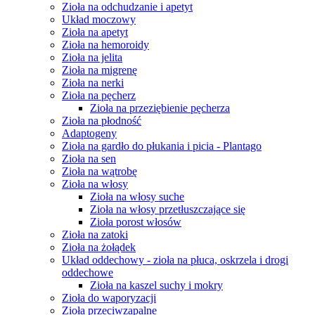
Zioła na odchudzanie i apetyt
Układ moczowy
Zioła na apetyt
Zioła na hemoroidy
Zioła na jelita
Zioła na migrenę
Zioła na nerki
Zioła na pęcherz
Zioła na przeziębienie pęcherza
Zioła na płodność
Adaptogeny
Zioła na gardło do płukania i picia - Plantago
Zioła na sen
Zioła na wątrobę
Zioła na włosy
Zioła na włosy suche
Zioła na włosy przetłuszczające się
Zioła porost włosów
Zioła na zatoki
Zioła na żołądek
Układ oddechowy - zioła na płuca, oskrzela i drogi
oddechowe
Zioła na kaszel suchy i mokry
Zioła do waporyzacji
Zioła przeciwzapalne