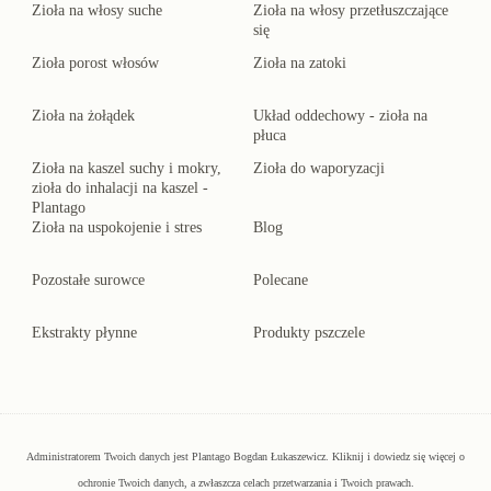
Zioła na włosy suche
Zioła na włosy przetłuszczające
się
Zioła porost włosów
Zioła na zatoki
Zioła na żołądek
Układ oddechowy - zioła na
płuca
Zioła na kaszel suchy i mokry,
Zioła do waporyzacji
zioła do inhalacji na kaszel -
Plantago
Zioła na uspokojenie i stres
Blog
Pozostałe surowce
Polecane
Ekstrakty płynne
Produkty pszczele
Administratorem Twoich danych jest Plantago Bogdan Łukaszewicz.
Kliknij
i dowiedz się więcej o
ochronie Twoich danych, a zwłaszcza celach przetwarzania i Twoich prawach.