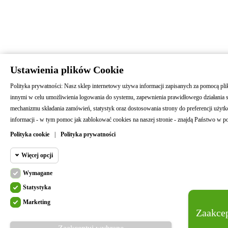
Ustawienia plików Cookie
Polityka prywatności: Nasz sklep internetowy używa informacji zapisanych za pomocą pl
innymi w celu umożliwienia logowania do systemu, zapewnienia prawidłowego działania 
mechanizmu składania zamówień, statystyk oraz dostosowania strony do preferencji użyt
informacji - w tym pomoc jak zablokować cookies na naszej stronie - znajdą Państwo w po
Polityka cookie
|
Polityka prywatności
Więcej opcji
Wymagane
Cookie funkcjonalne
Wymagane
Statystyka
Wymagane pliki cookie oraz cookie HttpOnly. Pliki cookie
Marketing
Cookie
przeglądania witryny i korzystania z jej podstawowych funkcj
Zaakcep
statystyczne
wymagane do prawidłowego działania witryny.
Dodaj do koszyka