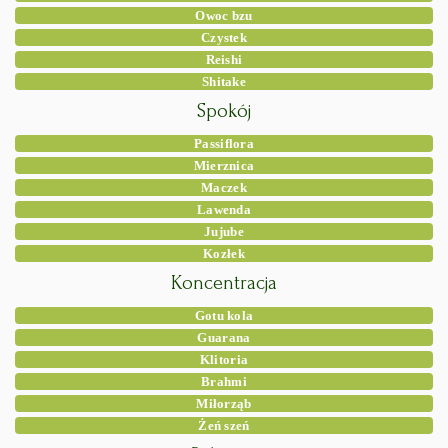
Owoc bzu
Czystek
Reishi
Shitake
Spokój
Passiflora
Mierznica
Maczek
Lawenda
Jujube
Kozłek
Koncentracja
Gotu kola
Guarana
Klitoria
Brahmi
Miłorząb
Żeń szeń