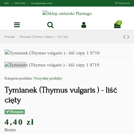
B2B
690572606
biuro@plantago.com.pl
Ulubione (
0
)
0
Plantago
Tymianek (Thymus vulgaris ) - liść cięty
Kategoria produktu:
Wszystkie produkty
Tymianek (Thymus vulgaris ) - liść
cięty
Dostępny
4,40 zł
Brutto