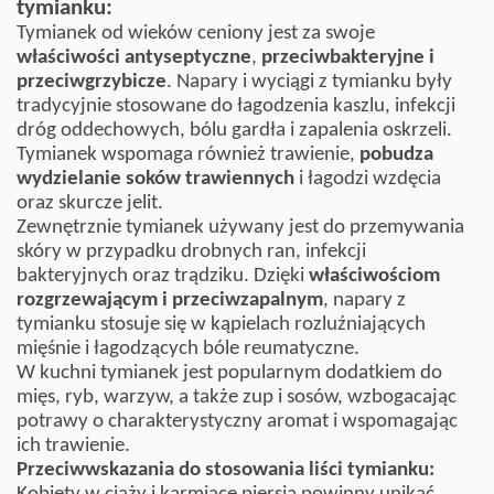
tymianku:
Tymianek od wieków ceniony jest za swoje
właściwości antyseptyczne
,
przeciwbakteryjne i
przeciwgrzybicze
. Napary i wyciągi z tymianku były
tradycyjnie stosowane do łagodzenia kaszlu, infekcji
dróg oddechowych, bólu gardła i zapalenia oskrzeli.
Tymianek wspomaga również trawienie,
pobudza
wydzielanie soków trawiennych
i łagodzi wzdęcia
oraz skurcze jelit.
Zewnętrznie tymianek używany jest do przemywania
skóry w przypadku drobnych ran, infekcji
bakteryjnych oraz trądziku. Dzięki
właściwościom
rozgrzewającym i przeciwzapalnym
, napary z
tymianku stosuje się w kąpielach rozluźniających
mięśnie i łagodzących bóle reumatyczne.
W kuchni tymianek jest popularnym dodatkiem do
mięs, ryb, warzyw, a także zup i sosów, wzbogacając
potrawy o charakterystyczny aromat i wspomagając
ich trawienie.
Przeciwwskazania do stosowania liści tymianku: