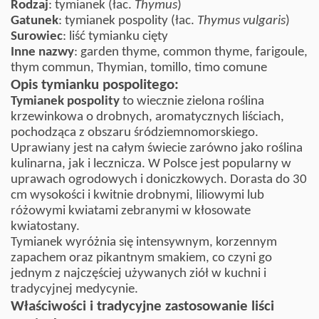
Rodzaj
: tymianek (łac.
Thymus
)
Gatunek
: tymianek pospolity (łac.
Thymus vulgaris
)
Surowiec
: liść tymianku cięty
Inne nazwy
: garden thyme, common thyme, farigoule,
thym commun, Thymian, tomillo, timo comune
Opis tymianku pospolitego:
Tymianek pospolity
to wiecznie zielona roślina
krzewinkowa o drobnych, aromatycznych liściach,
pochodząca z obszaru śródziemnomorskiego.
Uprawiany jest na całym świecie zarówno jako roślina
kulinarna, jak i lecznicza. W Polsce jest popularny w
uprawach ogrodowych i doniczkowych. Dorasta do 30
cm wysokości i kwitnie drobnymi, liliowymi lub
różowymi kwiatami zebranymi w kłosowate
kwiatostany.
Tymianek wyróżnia się intensywnym, korzennym
zapachem oraz pikantnym smakiem, co czyni go
jednym z najczęściej używanych ziół w kuchni i
tradycyjnej medycynie.
Właściwości i tradycyjne zastosowanie liści