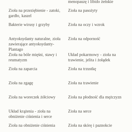
menopauzę i libido żeńskie
Zioła na przeziębienie - zatoki,
Zioła na pasożyty
gardło, kaszel
Bakterie wirusy i grzyby
Zioła na oczy i wzrok
Antyoksydanty naturalne, zioła
Zioła na odporność
zawierające antyoksydanty-
Plantago
Zioła na bóle mięśni, stawy i
Układ pokarmowy - zioła na
reumatyzm
trawienie, jelita i żołądek
Zioła na zaparcia
Zioła na trzustkę
Zioła na zgagę
Zioła na trawienie
Zioła na woreczek żółciowy
Zioła na płodność dla mężczyzn
Układ krążenia - zioła na
Zioła na serce
obniżenie ciśnienia i serce
Zioła na obniżenie ciśnienia
Zioła na skórę i paznokcie