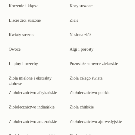
Korzenie i kłącza
Kory suszone
Liście ziół suszone
Ziele
Kwiaty suszone
Nasiona ziół
Owoce
Algi i porosty
Łupiny i orzechy
Pozostałe surowce zielarskie
Zioła mielone i ekstrakty
Zioła całego świata
ziołowe
Ziołolecznictwo afrykańskie
Ziołolecznictwo polskie
Ziołolecznictwo indiańskie
Zioła chińskie
Ziołolecznictwo amazońskie
Ziołolecznictwo ajurwedyjskie