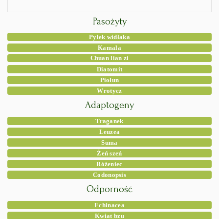
Pasożyty
Pyłek widłaka
Kamala
Chuan lian zi
Diatomit
Piołun
Wrotycz
Adaptogeny
Traganek
Leuzea
Suma
Żeń szeń
Różeniec
Codonopsis
Odporność
Echinacea
Kwiat bzu