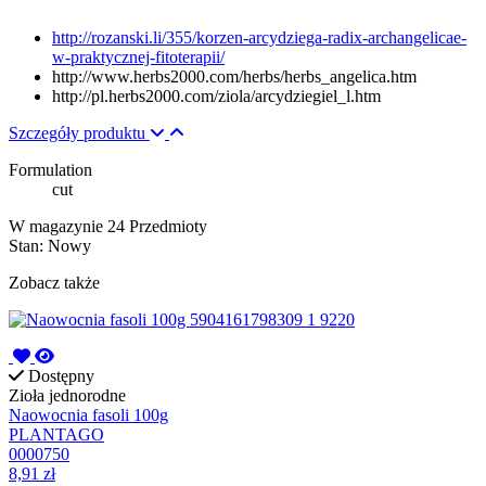
http://rozanski.li/355/korzen-arcydziega-radix-archangelicae-
w-praktycznej-fitoterapii/
http://www.herbs2000.com/herbs/herbs_angelica.htm
http://pl.herbs2000.com/ziola/arcydziegiel_l.htm
Szczegóły produktu
Formulation
cut
W magazynie
24 Przedmioty
Stan:
Nowy
Zobacz także
Dostępny
Zioła jednorodne
Naowocnia fasoli 100g
PLANTAGO
0000750
8,91 zł