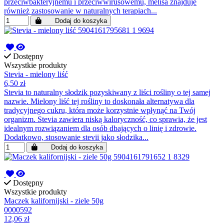
przeciwbakteryjnemu i przeciwwirusowemu, melisa znajduje
również zastosowanie w naturalnych terapiach...
Dodaj do koszyka
Dostępny
Wszystkie produkty
Stevia - mielony liść
6,50 zł
Stevia to naturalny słodzik pozyskiwany z liści rośliny o tej samej
nazwie. Mielony liść tej rośliny to doskonała alternatywa dla
tradycyjnego cukru, która może korzystnie wpłynąć na Twój
organizm. Stevia zawiera niską kaloryczność, co sprawia, że jest
idealnym rozwiązaniem dla osób dbających o linię i zdrowie.
Dodatkowo, stosowanie stevii jako słodzika...
Dodaj do koszyka
Dostępny
Wszystkie produkty
Maczek kalifornijski - ziele 50g
0000592
12,06 zł