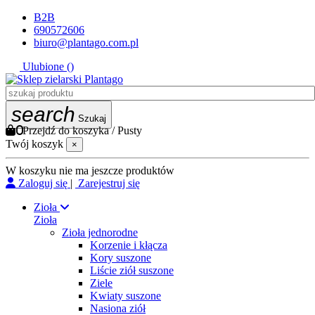
B2B
690572606
biuro@plantago.com.pl
Ulubione (
)
search
Szukaj
0
Przejdź do koszyka
/
Pusty
Twój koszyk
×
W koszyku nie ma jeszcze produktów
Zaloguj się
|
Zarejestruj się
Zioła
Zioła
Zioła jednorodne
Korzenie i kłącza
Kory suszone
Liście ziół suszone
Ziele
Kwiaty suszone
Nasiona ziół