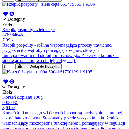
Dostępny
Zioła
Rzepik pospolity - ziele cięte
876564645
7,99 zł
Rzepik pospolity - roślina wspomagająca procesy trawienne,
przyjazna dla wątroby i pomagająca w prawidłowym
funkcjonowaniu układu odpornościowego. Ziele rzepiku można
stosować na skórę w celu jej pielęgnacji.
Dodaj do koszyka
Dostępny
Zioła
Korzeń Łopianu 100g
0000495
8,91 zł
Korzeń łopianu - jego właściwości znane są medycynie naturalnej
już od bardzo dawna. Stosowany przede wszystkim jako środek
wzmacniający moczopędną funkcję nerek i pomagający w regulacji
pracy przewodu pokarmowego. Korzeń łopianu ponadto ceniony