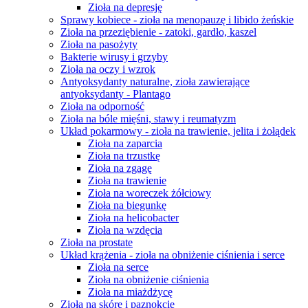
Zioła na depresję
Sprawy kobiece - zioła na menopauzę i libido żeńskie
Zioła na przeziębienie - zatoki, gardło, kaszel
Zioła na pasożyty
Bakterie wirusy i grzyby
Zioła na oczy i wzrok
Antyoksydanty naturalne, zioła zawierające
antyoksydanty - Plantago
Zioła na odporność
Zioła na bóle mięśni, stawy i reumatyzm
Układ pokarmowy - zioła na trawienie, jelita i żołądek
Zioła na zaparcia
Zioła na trzustkę
Zioła na zgagę
Zioła na trawienie
Zioła na woreczek żółciowy
Zioła na biegunkę
Zioła na helicobacter
Zioła na wzdęcia
Zioła na prostate
Układ krążenia - zioła na obniżenie ciśnienia i serce
Zioła na serce
Zioła na obniżenie ciśnienia
Zioła na miażdżycę
Zioła na skórę i paznokcie