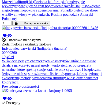
Maczek kalifornijski (Pozłotka kalifornijska) tradycyjnie
wykorzystywany jest w celu poprawienia jakości snu, uspokojenia,
złagodzenia niepokoju i zdenerowania. Ponadto pielęgnuje skórę
wrażliwą i włosy w płukankach. Roślina pochodzi z Ameryki
Północnej.
Dodaj do koszyka
Chwilowo niedostępny
Zioła mielone i ekstrakty ziołowe
Indygowiec barwierski (Indigofera tinctoria)
00000260
19,49 zł
W świecie pełnym chemicznych kosmetyków, które nie zawsze
działają na korzyść naszej urody, warto sięgnąć po preparaty
naturalne, które spełnią swoje zadanie oraz są zdrowe i bezpieczne.
Jednym z nich są sproszkowane liście indygowca, które są zdrową i
ekologiczną metodą wzmacniania struktury włosa oraz delikatnej
koloryzacji.
Powiadom o dostępności
Dostępny