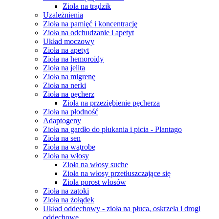
Zioła na trądzik
Uzależnienia
Zioła na pamięć i koncentrację
Zioła na odchudzanie i apetyt
Układ moczowy
Zioła na apetyt
Zioła na hemoroidy
Zioła na jelita
Zioła na migrenę
Zioła na nerki
Zioła na pęcherz
Zioła na przeziębienie pęcherza
Zioła na płodność
Adaptogeny
Zioła na gardło do płukania i picia - Plantago
Zioła na sen
Zioła na wątrobę
Zioła na włosy
Zioła na włosy suche
Zioła na włosy przetłuszczające się
Zioła porost włosów
Zioła na zatoki
Zioła na żołądek
Układ oddechowy - zioła na płuca, oskrzela i drogi
oddechowe