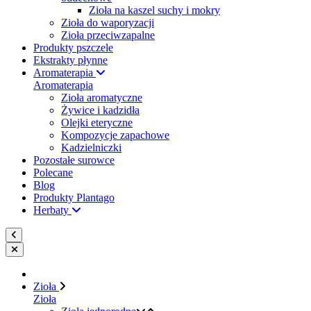
Zioła na kaszel suchy i mokry
Zioła do waporyzacji
Zioła przeciwzapalne
Produkty pszczele
Ekstrakty płynne
Aromaterapia
Aromaterapia
Zioła aromatyczne
Żywice i kadzidła
Olejki eteryczne
Kompozycje zapachowe
Kadzielniczki
Pozostałe surowce
Polecane
Blog
Produkty Plantago
Herbaty
Zioła
Zioła