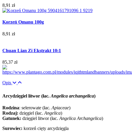
8,91 zł
Korzeń Omanu 100g
8,91 zł
Chuan Lian Zi Ekstrakt 10:1
85,37 zł
Opis
Arcydzięgiel litwor (łac.
Angelica archangelica
)
Rodzina
: selerowate (łac.
Apiaceae
)
Rodzaj:
dzięgiel (łac.
Angelica
)
Gatunek:
dzięgiel litwor (łac.
Angelica Archangelica
)
Surowiec:
korzeń cięty arcydzięgla