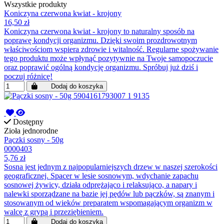
Wszystkie produkty
Koniczyna czerwona kwiat - krojony
16,50 zł
Koniczyna czerwona kwiat - krojony to naturalny sposób na
poprawę kondycji organizmu. Dzięki swoim prozdrowotnym
właściwościom wspiera zdrowie i witalność. Regularne spożywanie
tego produktu może wpłynąć pozytywnie na Twoje samopoczucie
oraz poprawić ogólną kondycję organizmu. Spróbuj już dziś i
poczuj różnicę!
Dodaj do koszyka
Dostępny
Zioła jednorodne
Pączki sosny - 50g
0000403
5,76 zł
Sosna jest jednym z najpopularniejszych drzew w naszej szerokości
geograficznej. Spacer w lesie sosnowym, wdychanie zapachu
sosnowej żywicy, działa odprężająco i relaksująco, a napary i
nalewki sporządzane na bazie jej pędów lub pączków, są znanym i
stosowanym od wieków preparatem wspomagającym organizm w
walcę z grypą i przeziębieniem.
Dodaj do koszyka