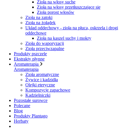
Zioła na włosy suche
Zioła na włosy przetłuszczające się
Zioła porost włosów
Zioła na zatoki
Zioła na żołądek
Układ oddechowy - zioła na płuca, oskrzela i drogi
oddechowe
Zioła na kaszel suchy i mokry
Zioła do waporyzacji
Zioła przeciwzapalne
Produkty pszczele
Ekstrakty płynne
Aromaterapia
Aromaterapia
Zioła aromatyczne
Żywice i kadzidła
Olejki eteryczne
Kompozycje zapachowe
Kadzielniczki
Pozostałe surowce
Polecane
Blog
Produkty Plantago
Herbaty