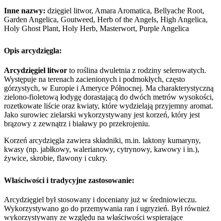
Inne nazwy:
dzięgiel litwor, Amara Aromatica, Bellyache Root,
Garden Angelica, Goutweed, Herb of the Angels, High Angelica,
Holy Ghost Plant, Holy Herb, Masterwort, Purple Angelica
Opis
arcydzięgla
:
Arcydzięgiel litwor
to roślina dwuletnia z rodziny selerowatych.
Występuje na terenach zacienionych i podmokłych, często
górzystych, w Europie i Ameryce Północnej. Ma charakterystyczną
zielono-fioletową łodygę dorastającą do dwóch metrów wysokości,
rozetkowate liście oraz kwiaty, które wydzielają przyjemny aromat.
Jako surowiec zielarski wykorzystywany jest korzeń, który jest
brązowy z zewnątrz i białawy po przekrojeniu.
Korzeń arcydzięgla zawiera składniki, m.in. laktony kumaryny,
kwasy (np. jabłkowy, walerianowy, cytrynowy, kawowy i in.),
żywice, skrobie, flawony i cukry.
Właściwości i tradycyjne zastosowanie:
Arcydzięgiel był stosowany i doceniany już w średniowieczu.
Wykorzystywano go do przemywania ran i ugryzień. Był również
wykorzystywany ze względu na właściwości wspierające