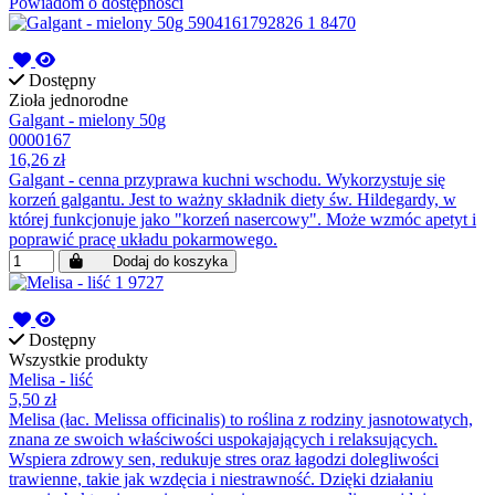
Powiadom o dostępności
Dostępny
Zioła jednorodne
Galgant - mielony 50g
0000167
16,26 zł
Galgant - cenna przyprawa kuchni wschodu. Wykorzystuje się
korzeń galgantu. Jest to ważny składnik diety św. Hildegardy, w
której funkcjonuje jako "korzeń nasercowy". Może wzmóc apetyt i
poprawić pracę układu pokarmowego.
Dodaj do koszyka
Dostępny
Wszystkie produkty
Melisa - liść
5,50 zł
Melisa (łac. Melissa officinalis) to roślina z rodziny jasnotowatych,
znana ze swoich właściwości uspokajających i relaksujących.
Wspiera zdrowy sen, redukuje stres oraz łagodzi dolegliwości
trawienne, takie jak wzdęcia i niestrawność. Dzięki działaniu