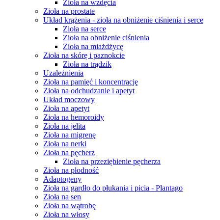
Zioła na wzdęcia
Zioła na prostate
Układ krążenia - zioła na obniżenie ciśnienia i serce
Zioła na serce
Zioła na obniżenie ciśnienia
Zioła na miażdżycę
Zioła na skórę i paznokcie
Zioła na trądzik
Uzależnienia
Zioła na pamięć i koncentrację
Zioła na odchudzanie i apetyt
Układ moczowy
Zioła na apetyt
Zioła na hemoroidy
Zioła na jelita
Zioła na migrenę
Zioła na nerki
Zioła na pęcherz
Zioła na przeziębienie pęcherza
Zioła na płodność
Adaptogeny
Zioła na gardło do płukania i picia - Plantago
Zioła na sen
Zioła na wątrobę
Zioła na włosy