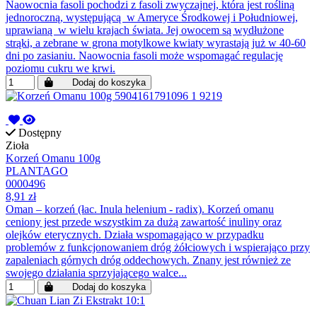
Naowocnia fasoli pochodzi z fasoli zwyczajnej, która jest rośliną
jednoroczną, występującą w Ameryce Środkowej i Południowej,
uprawianą w wielu krajach świata. Jej owocem są wydłużone
strąki, a zebrane w grona motylkowe kwiaty wyrastają już w 40-60
dni po zasianiu. Naowocnia fasoli może wspomagać regulację
poziomu cukru we krwi.
Dodaj do koszyka
Dostępny
Zioła
Korzeń Omanu 100g
PLANTAGO
0000496
8,91 zł
Oman – korzeń (łac. Inula helenium - radix). Korzeń omanu
ceniony jest przede wszystkim za dużą zawartość inuliny oraz
olejków eterycznych. Działa wspomagająco w przypadku
problemów z funkcjonowaniem dróg żółciowych i wspierająco przy
zapaleniach górnych dróg oddechowych. Znany jest również ze
swojego działania sprzyjającego walce...
Dodaj do koszyka