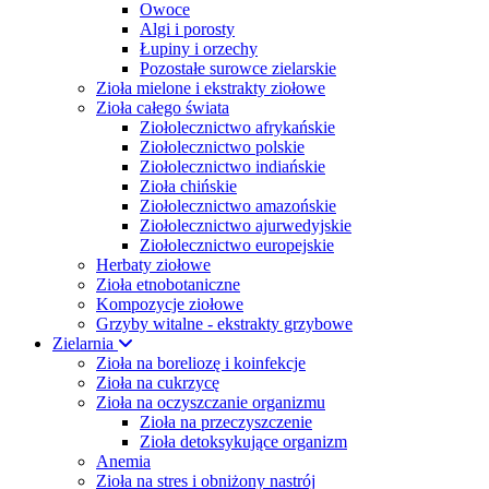
Owoce
Algi i porosty
Łupiny i orzechy
Pozostałe surowce zielarskie
Zioła mielone i ekstrakty ziołowe
Zioła całego świata
Ziołolecznictwo afrykańskie
Ziołolecznictwo polskie
Ziołolecznictwo indiańskie
Zioła chińskie
Ziołolecznictwo amazońskie
Ziołolecznictwo ajurwedyjskie
Ziołolecznictwo europejskie
Herbaty ziołowe
Zioła etnobotaniczne
Kompozycje ziołowe
Grzyby witalne - ekstrakty grzybowe
Zielarnia
Zioła na boreliozę i koinfekcje
Zioła na cukrzycę
Zioła na oczyszczanie organizmu
Zioła na przeczyszczenie
Zioła detoksykujące organizm
Anemia
Zioła na stres i obniżony nastrój