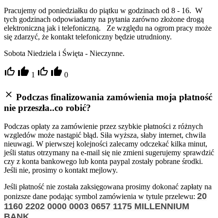
Pracujemy od poniedziałku do piątku w godzinach od 8 - 16. W
tych godzinach odpowiadamy na pytania zarówno złożone drogą
elektroniczną jak i telefoniczną. Ze względu na ogrom pracy może
się zdarzyć, że kontakt telefoniczny będzie utrudniony.
Sobota Niedziela i Święta - Nieczynne.
1
0
Podczas finalizowania zamówienia moja płatność
nie przeszła..co robić?
Podczas opłaty za zamówienie przez szybkie płatności z różnych
wzgledów może nastąpić błąd. Siła wyższa, słaby internet, chwila
nieuwagi. W pierwszej kolejności zalecamy odczekać kilka minut,
jeśli status otrzymany na e-mail się nie zmieni sugerujemy sprawdzić
czy z konta bankowego lub konta paypal zostały pobrane środki.
Jeśli nie, prosimy o kontakt mejlowy.
Jeśli płatność nie została zaksięgowana prosimy dokonać zapłaty na
20
ponizsze dane podając symbol zamówienia w tytule przelewu:
1160 2202 0000 0003 0657 1175
MILLENNIUM
BANK