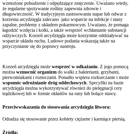
wzmożone pobudzenie i odpędzające zmęczenie. Uważano wtedy,
że regularne spożywanie rośliny zapewnia zdrowie i
długowieczność. W tradycyjnym zastosowaniu napar lub odwar z
korzenia arcydzięgla zalecano jako wsparcie na infekcje i stany
zapalne, problemy z układem pokarmowym. Uważano, że pomaga
łagodzić wzdęcia i kolki, a także wesprzeć wchłanianie substancji
odżywczych. Korzeń arcydzięgla może korzystnie oddziaływać na
wsparcie układu ruchu. Ludowe podania wskazują także na
przyczynianie się do poprawy nastroju.
Korzeń arcydzięgla może
wesprzeć w odkażaniu
. Z jego pomocą
można
wzmocnić organizm
do walki z bakteriami, grzybami,
pierwotniakami i roztoczami. Ponadto wspiera rozkurczanie i może
wspomóc udrożnianie dróg oddechowych
. Specyfiki na bazie
arcydzięgla można wykorzystywać również do pielęgnacji cery
trądzikowej lub w formie okładów na rany lub bolące stawy.
Przeciwwskazania do stosowania arcydzięgla litwora:
Odradza się stosowanie przez kobiety ciężarne i karmiące piersią.
Źródła: