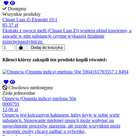
Dostępny
Wszystkie produkty
Chuan Lian Zi Ekstrakt 10:1
85,37 zł
Ekstrakt z owocu melli (Chuan Lian Zi) wspiera układ trawienny, a
zawarte w nim substancje czynne wykazują działanie
przeciwpasożytnicze.
Dodaj do koszyka
Klienci którzy zakupili ten produkt kupili również:
Chwilowo niedostępny
Zioła jednorodne
Opuncja (Opuntia indica) mielona 50g
0000791
12,06 zł
Opuncja jest kolczastym kaktusem, który kryje w sobie wiele
substancji. Stosowanie mielonej opuncji może wpłynąć na
spowolnienie procesów starzenia, ale przede wszystkim może
wspomóc osoby chcące zadbać o sylwetkę.