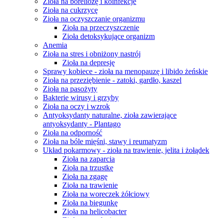
Zioła na boreliozę i koinfekcje
Zioła na cukrzycę
Zioła na oczyszczanie organizmu
Zioła na przeczyszczenie
Zioła detoksykujące organizm
Anemia
Zioła na stres i obniżony nastrój
Zioła na depresję
Sprawy kobiece - zioła na menopauzę i libido żeńskie
Zioła na przeziębienie - zatoki, gardło, kaszel
Zioła na pasożyty
Bakterie wirusy i grzyby
Zioła na oczy i wzrok
Antyoksydanty naturalne, zioła zawierające
antyoksydanty - Plantago
Zioła na odporność
Zioła na bóle mięśni, stawy i reumatyzm
Układ pokarmowy - zioła na trawienie, jelita i żołądek
Zioła na zaparcia
Zioła na trzustkę
Zioła na zgagę
Zioła na trawienie
Zioła na woreczek żółciowy
Zioła na biegunkę
Zioła na helicobacter