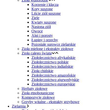
Zioła jednorodne
Korzenie i kłącza
Kory suszone
Liście ziół suszone
Ziele
Kwiaty suszone
Nasiona ziół
Owoce
Algi i porosty
Łupiny i orzechy
Pozostałe surowce zielarskie
Zioła mielone i ekstrakty ziołowe
Zioła całego świata
Ziołolecznictwo afrykańskie
Ziołolecznictwo polskie
Ziołolecznictwo indiańskie
Zioła chińskie
Ziołolecznictwo amazońskie
Ziołolecznictwo ajurwedyjskie
Ziołolecznictwo europejskie
Herbaty ziołowe
Zioła etnobotaniczne
Kompozycje ziołowe
Grzyby witalne - ekstrakty grzybowe
Zielarnia