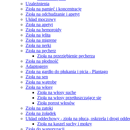
Uzależnienia
Zioła na pamięć i koncentrację
Zioła na odchudzanie i apetyt
Układ moczowy
Zioła na apetyt
Zioła na hemoroidy
Zioła na jelita
Zioła na migrenę
Zioła na nerki
Zioła na pęcherz
Zioła na przeziębienie pęcherza
Zioła na płodność
Adaptogeny
Zioła na gardło do płukania i picia - Plantago
Zioła na sen
Zioła na wątrobę
Zioła na włosy
Zioła na włosy suche
Zioła na włosy przetłuszczające się
Zioła porost włosów
Zioła na zatoki
Zioła na żołądek
Układ oddechowy - zioła na płuca, oskrzela i drogi odd
Zioła na kaszel suchy i mokry
Zioła do waporyzacji