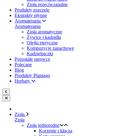
Zioła przeciwzapalne
Produkty pszczele
Ekstrakty płynne
Aromaterapia
Aromaterapia
Zioła aromatyczne
Żywice i kadzidła
Olejki eteryczne
Kompozycje zapachowe
Kadzielniczki
Pozostałe surowce
Polecane
Blog
Produkty Plantago
Herbaty
Zioła
Zioła
Zioła jednorodne
Korzenie i kłącza