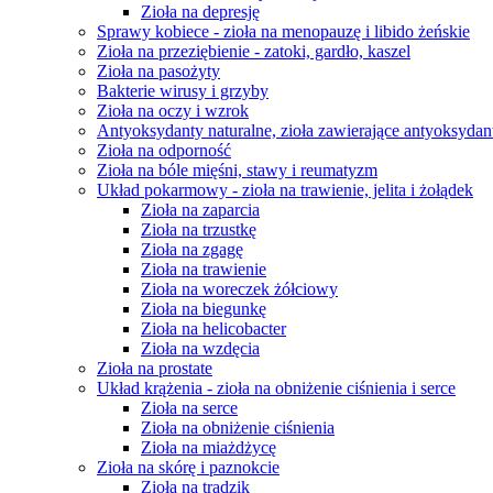
Zioła na depresję
Sprawy kobiece - zioła na menopauzę i libido żeńskie
Zioła na przeziębienie - zatoki, gardło, kaszel
Zioła na pasożyty
Bakterie wirusy i grzyby
Zioła na oczy i wzrok
Antyoksydanty naturalne, zioła zawierające antyoksydan
Zioła na odporność
Zioła na bóle mięśni, stawy i reumatyzm
Układ pokarmowy - zioła na trawienie, jelita i żołądek
Zioła na zaparcia
Zioła na trzustkę
Zioła na zgagę
Zioła na trawienie
Zioła na woreczek żółciowy
Zioła na biegunkę
Zioła na helicobacter
Zioła na wzdęcia
Zioła na prostate
Układ krążenia - zioła na obniżenie ciśnienia i serce
Zioła na serce
Zioła na obniżenie ciśnienia
Zioła na miażdżycę
Zioła na skórę i paznokcie
Zioła na trądzik