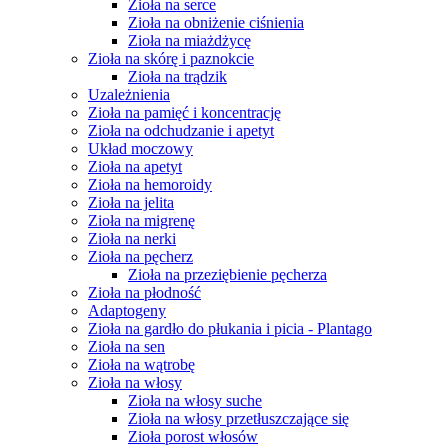
Zioła na serce
Zioła na obniżenie ciśnienia
Zioła na miażdżycę
Zioła na skórę i paznokcie
Zioła na trądzik
Uzależnienia
Zioła na pamięć i koncentrację
Zioła na odchudzanie i apetyt
Układ moczowy
Zioła na apetyt
Zioła na hemoroidy
Zioła na jelita
Zioła na migrenę
Zioła na nerki
Zioła na pęcherz
Zioła na przeziębienie pęcherza
Zioła na płodność
Adaptogeny
Zioła na gardło do płukania i picia - Plantago
Zioła na sen
Zioła na wątrobę
Zioła na włosy
Zioła na włosy suche
Zioła na włosy przetłuszczające się
Zioła porost włosów