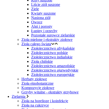
Kory suszone
Liście ziół suszone
Ziele
Kwiaty suszone
Nasiona ziół
Owoce
Algi i porosty
Łupiny i orzechy
Pozostałe surowce zielarskie
Zioła mielone i ekstrakty ziołowe
Zioła całego świata
Ziołolecznictwo afrykańskie
Ziołolecznictwo polskie
Ziołolecznictwo indiańskie
Zioła chińskie
Ziołolecznictwo amazońskie
Ziołolecznictwo ajurwedyjskie
Ziołolecznictwo europejskie
Herbaty ziołowe
Zioła etnobotaniczne
Kompozycje ziołowe
Grzyby witalne - ekstrakty grzybowe
Zielarnia
Zioła na boreliozę i koinfekcje
Zioła na cukrzycę