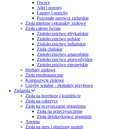
Owoce
Algi i porosty
Łupiny i orzechy
Pozostałe surowce zielarskie
Zioła mielone i ekstrakty ziołowe
Zioła całego świata
Ziołolecznictwo afrykańskie
Ziołolecznictwo polskie
Ziołolecznictwo indiańskie
Zioła chińskie
Ziołolecznictwo amazońskie
Ziołolecznictwo ajurwedyjskie
Ziołolecznictwo europejskie
Herbaty ziołowe
Zioła etnobotaniczne
Kompozycje ziołowe
Grzyby witalne - ekstrakty grzybowe
Zielarnia
Zioła na boreliozę i koinfekcje
Zioła na cukrzycę
Zioła na oczyszczanie organizmu
Zioła na przeczyszczenie
Zioła detoksykujące organizm
Anemia
Zioła na stres i obniżony nastrój