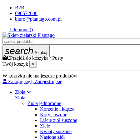
B2B
690572606
biuro@plantago.com.pl
Ulubione (
)
search
Szukaj
0
Przejdź do koszyka
/
Pusty
Twój koszyk
×
W koszyku nie ma jeszcze produktów
Zaloguj się
|
Zarejestruj się
Zioła
Zioła
Zioła jednorodne
Korzenie i kłącza
Kory suszone
Liście ziół suszone
Ziele
Kwiaty suszone
Nasiona ziół