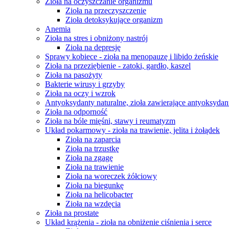
Zioła na oczyszczanie organizmu
Zioła na przeczyszczenie
Zioła detoksykujące organizm
Anemia
Zioła na stres i obniżony nastrój
Zioła na depresję
Sprawy kobiece - zioła na menopauzę i libido żeńskie
Zioła na przeziębienie - zatoki, gardło, kaszel
Zioła na pasożyty
Bakterie wirusy i grzyby
Zioła na oczy i wzrok
Antyoksydanty naturalne, zioła zawierające antyoksydan
Zioła na odporność
Zioła na bóle mięśni, stawy i reumatyzm
Układ pokarmowy - zioła na trawienie, jelita i żołądek
Zioła na zaparcia
Zioła na trzustkę
Zioła na zgagę
Zioła na trawienie
Zioła na woreczek żółciowy
Zioła na biegunkę
Zioła na helicobacter
Zioła na wzdęcia
Zioła na prostate
Układ krążenia - zioła na obniżenie ciśnienia i serce