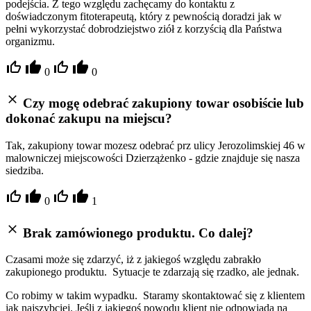
podejścia. Z tego względu zachęcamy do kontaktu z
doświadczonym fitoterapeutą, który z pewnością doradzi jak w
pełni wykorzystać dobrodziejstwo ziół z korzyścią dla Państwa
organizmu.
0
0
Czy mogę odebrać zakupiony towar osobiście lub
dokonać zakupu na miejscu?
Tak, zakupiony towar mozesz odebrać prz ulicy Jerozolimskiej 46 w
malowniczej miejscowości Dzierzążenko - gdzie znajduje się nasza
siedziba.
0
1
Brak zamówionego produktu. Co dalej?
Czasami może się zdarzyć, iż z jakiegoś względu zabrakło
zakupionego produktu. Sytuacje te zdarzają się rzadko, ale jednak.
Co robimy w takim wypadku. Staramy skontaktować się z klientem
jak najszybciej. Jeśli z jakiegoś powodu klient nie odpowiada na