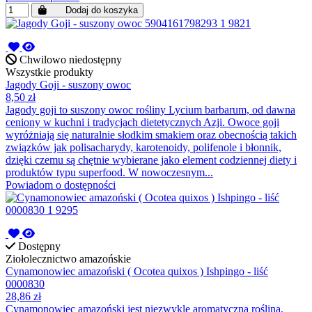
Dodaj do koszyka
Chwilowo niedostępny
Wszystkie produkty
Jagody Goji - suszony owoc
8,50 zł
Jagody goji to suszony owoc rośliny Lycium barbarum, od dawna
ceniony w kuchni i tradycjach dietetycznych Azji. Owoce goji
wyróżniają się naturalnie słodkim smakiem oraz obecnością takich
związków jak polisacharydy, karotenoidy, polifenole i błonnik,
dzięki czemu są chętnie wybierane jako element codziennej diety i
produktów typu superfood. W nowoczesnym...
Powiadom o dostępności
Dostępny
Ziołolecznictwo amazońskie
Cynamonowiec amazoński ( Ocotea quixos ) Ishpingo - liść
0000830
28,86 zł
Cynamonowiec amazoński jest niezwykle aromatyczną rośliną,