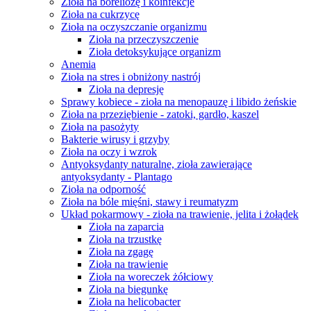
Zioła na boreliozę i koinfekcje
Zioła na cukrzycę
Zioła na oczyszczanie organizmu
Zioła na przeczyszczenie
Zioła detoksykujące organizm
Anemia
Zioła na stres i obniżony nastrój
Zioła na depresję
Sprawy kobiece - zioła na menopauzę i libido żeńskie
Zioła na przeziębienie - zatoki, gardło, kaszel
Zioła na pasożyty
Bakterie wirusy i grzyby
Zioła na oczy i wzrok
Antyoksydanty naturalne, zioła zawierające
antyoksydanty - Plantago
Zioła na odporność
Zioła na bóle mięśni, stawy i reumatyzm
Układ pokarmowy - zioła na trawienie, jelita i żołądek
Zioła na zaparcia
Zioła na trzustkę
Zioła na zgagę
Zioła na trawienie
Zioła na woreczek żółciowy
Zioła na biegunkę
Zioła na helicobacter