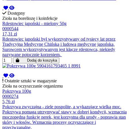
Dostępny
Zioła na boreliozę i koinfekcje
Rdestowiec japoński - mielony 50g
0000544
17,31 zł
Rdestowiec japoński był wykorzystywany od tysięcy lat przez
Tradycyjną Medycynę Chińską i ludową medycynę japońską.
Surowcem wykorzystywanym jest kłącze rdestowca, niekiedy
nazywane potocznie korzeniem.
Dodaj do koszyka
Ostatnie sztuki w magazynie
Zioła na oczyszczanie organizmu
Pokrzywa 100g
0000274
5,76 zł
Pokrzywa zwyczajna - ziele pospolite, a wykazujące wielką moc.
Pokrzywa pomaga utrzymywać stawy w dobrej kondycji, wzmacnia
moczopędną funkcję nerek, jest korzystna dla urody - poprawia stan
skóry i włosów. Wzmacnia procesy oczyszczające i
przeciwzapalne.