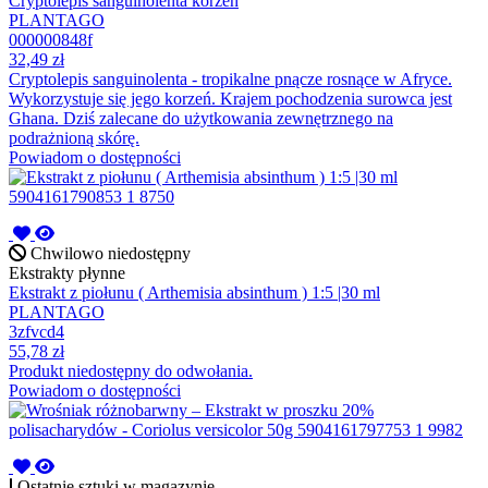
Cryptolepis sanguinolenta korzeń
PLANTAGO
000000848f
32,49 zł
Cryptolepis sanguinolenta - tropikalne pnącze rosnące w Afryce.
Wykorzystuje się jego korzeń. Krajem pochodzenia surowca jest
Ghana. Dziś zalecane do użytkowania zewnętrznego na
podrażnioną skórę.
Powiadom o dostępności
Chwilowo niedostępny
Ekstrakty płynne
Ekstrakt z piołunu ( Arthemisia absinthum ) 1:5 |30 ml
PLANTAGO
3zfvcd4
55,78 zł
Produkt niedostępny do odwołania.
Powiadom o dostępności
Ostatnie sztuki w magazynie