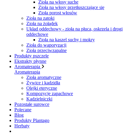
Zioła na włosy suche
Zioła na włosy przetłuszczające się
Zioła porost włosów
Zioła na zatoki
Zioła na żołądek
Układ oddechowy - zioła na płuca, oskrzela i drogi
oddechowe
Zioła na kaszel suchy i mokry
Zioła do waporyzacji
Zioła przeciwzapalne
Produkty pszczele
Ekstrakty płynne
Aromaterapia
Aromaterapia
Zioła aromatyczne
Żywice i kadzidła
Olejki eteryczne
Kompozycje zapachowe
Kadzielniczki
Pozostałe surowce
Polecane
Blog
Produkty Plantago
Herbaty