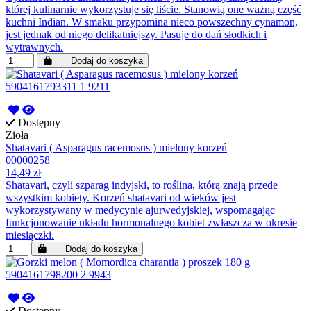
której kulinarnie wykorzystuje się liście. Stanowią one ważną część
kuchni Indian. W smaku przypomina nieco powszechny cynamon,
jest jednak od niego delikatniejszy. Pasuje do dań słodkich i
wytrawnych.
Dodaj do koszyka
Dostępny
Zioła
Shatavari ( Asparagus racemosus ) mielony korzeń
00000258
14,49 zł
Shatavari, czyli szparag indyjski, to roślina, którą znają przede
wszystkim kobiety. Korzeń shatavari od wieków jest
wykorzystywany w medycynie ajurwedyjskiej, wspomagając
funkcjonowanie układu hormonalnego kobiet zwłaszcza w okresie
miesiączki.
Dodaj do koszyka
Dostępny