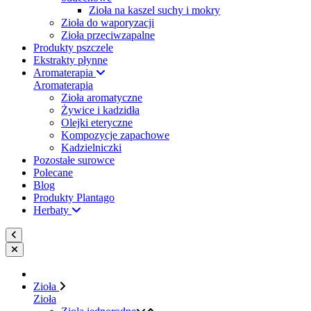
Zioła na kaszel suchy i mokry
Zioła do waporyzacji
Zioła przeciwzapalne
Produkty pszczele
Ekstrakty płynne
Aromaterapia
Aromaterapia
Zioła aromatyczne
Żywice i kadzidła
Olejki eteryczne
Kompozycje zapachowe
Kadzielniczki
Pozostałe surowce
Polecane
Blog
Produkty Plantago
Herbaty
Zioła
Zioła