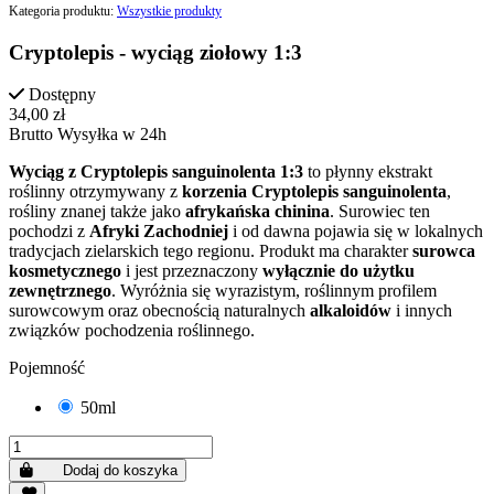
Kategoria produktu:
Wszystkie produkty
Cryptolepis - wyciąg ziołowy 1:3
Dostępny
34,00 zł
Brutto
Wysyłka w 24h
Wyciąg z Cryptolepis sanguinolenta 1:3
to płynny ekstrakt
roślinny otrzymywany z
korzenia Cryptolepis sanguinolenta
,
rośliny znanej także jako
afrykańska chinina
. Surowiec ten
pochodzi z
Afryki Zachodniej
i od dawna pojawia się w lokalnych
tradycjach zielarskich tego regionu. Produkt ma charakter
surowca
kosmetycznego
i jest przeznaczony
wyłącznie do użytku
zewnętrznego
. Wyróżnia się wyrazistym, roślinnym profilem
surowcowym oraz obecnością naturalnych
alkaloidów
i innych
związków pochodzenia roślinnego.
Pojemność
50ml
Dodaj do koszyka