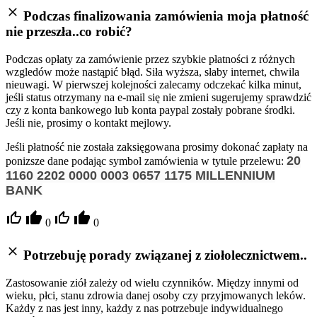
Podczas finalizowania zamówienia moja płatność
nie przeszła..co robić?
Podczas opłaty za zamówienie przez szybkie płatności z różnych
wzgledów może nastąpić błąd. Siła wyższa, słaby internet, chwila
nieuwagi. W pierwszej kolejności zalecamy odczekać kilka minut,
jeśli status otrzymany na e-mail się nie zmieni sugerujemy sprawdzić
czy z konta bankowego lub konta paypal zostały pobrane środki.
Jeśli nie, prosimy o kontakt mejlowy.
Jeśli płatność nie została zaksięgowana prosimy dokonać zapłaty na
20
ponizsze dane podając symbol zamówienia w tytule przelewu:
1160 2202 0000 0003 0657 1175
MILLENNIUM
BANK
0
0
Potrzebuję porady związanej z ziołolecznictwem..
Zastosowanie ziół zależy od wielu czynników. Między innymi od
wieku, płci, stanu zdrowia danej osoby czy przyjmowanych leków.
Każdy z nas jest inny, każdy z nas potrzebuje indywidualnego