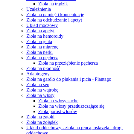
Zioła na trądzik
Uzależnienia
Zioła na pamięć i koncentrację
Zioła na odchudzanie i apetyt
Układ moczowy
Zioła na apetyt
Zioła na hemoroidy
Zioła na jelita
Zioła na migrenę
Zioła na nerki
Zioła na pęcherz
Zioła na przeziębienie pęcherza
Zioła na płodność
Adaptogeny
Zioła na gardło do płukania i picia - Plantago
Zioła na sen
Zioła na wątrobę
Zioła na włosy
Zioła na włosy suche
Zioła na włosy przetłuszczające się
Zioła porost włosów
Zioła na zatoki
Zioła na żołądek
Układ oddechowy - zioła na płuca, oskrzela i drogi
oddechowe