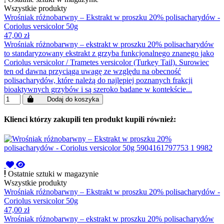
Wszystkie produkty
Wrośniak różnobarwny – Ekstrakt w proszku 20% polisacharydów -
Coriolus versicolor 50g
47,00 zł
Wrośniak różnobarwny – ekstrakt w proszku 20% polisacharydów
to standaryzowany ekstrakt z grzyba funkcjonalnego znanego jako
Coriolus versicolor / Trametes versicolor (Turkey Tail). Surowiec
ten od dawna przyciąga uwagę ze względu na obecność
polisacharydów, które należą do najlepiej poznanych frakcji
bioaktywnych grzybów i są szeroko badane w kontekście...
Dodaj do koszyka
Klienci którzy zakupili ten produkt kupili również:
Ostatnie sztuki w magazynie
Wszystkie produkty
Wrośniak różnobarwny – Ekstrakt w proszku 20% polisacharydów -
Coriolus versicolor 50g
47,00 zł
Wrośniak różnobarwny – ekstrakt w proszku 20% polisacharydów