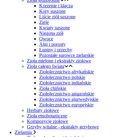
Zioła jednorodne
Korzenie i kłącza
Kory suszone
Liście ziół suszone
Ziele
Kwiaty suszone
Nasiona ziół
Owoce
Algi i porosty
Łupiny i orzechy
Pozostałe surowce zielarskie
Zioła mielone i ekstrakty ziołowe
Zioła całego świata
Ziołolecznictwo afrykańskie
Ziołolecznictwo polskie
Ziołolecznictwo indiańskie
Zioła chińskie
Ziołolecznictwo amazońskie
Ziołolecznictwo ajurwedyjskie
Ziołolecznictwo europejskie
Herbaty ziołowe
Zioła etnobotaniczne
Kompozycje ziołowe
Grzyby witalne - ekstrakty grzybowe
Zielarnia