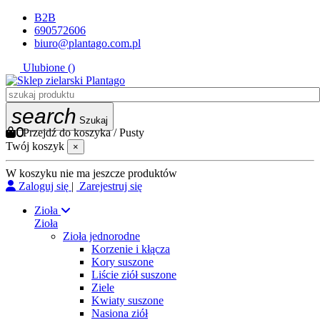
B2B
690572606
biuro@plantago.com.pl
Ulubione (
)
search
Szukaj
0
Przejdź do koszyka
/
Pusty
Twój koszyk
×
W koszyku nie ma jeszcze produktów
Zaloguj się
|
Zarejestruj się
Zioła
Zioła
Zioła jednorodne
Korzenie i kłącza
Kory suszone
Liście ziół suszone
Ziele
Kwiaty suszone
Nasiona ziół