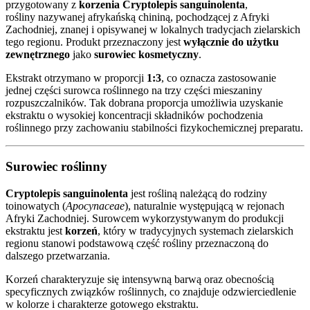
przygotowany z
korzenia Cryptolepis sanguinolenta
,
rośliny nazywanej afrykańską chininą, pochodzącej z Afryki
Zachodniej, znanej i opisywanej w lokalnych tradycjach zielarskich
tego regionu. Produkt przeznaczony jest
wyłącznie do użytku
zewnętrznego
jako
surowiec kosmetyczny
.
Ekstrakt otrzymano w proporcji
1:3
, co oznacza zastosowanie
jednej części surowca roślinnego na trzy części mieszaniny
rozpuszczalników. Tak dobrana proporcja umożliwia uzyskanie
ekstraktu o wysokiej koncentracji składników pochodzenia
roślinnego przy zachowaniu stabilności fizykochemicznej preparatu.
Surowiec roślinny
Cryptolepis sanguinolenta
jest rośliną należącą do rodziny
toinowatych (
Apocynaceae
), naturalnie występującą w rejonach
Afryki Zachodniej. Surowcem wykorzystywanym do produkcji
ekstraktu jest
korzeń
, który w tradycyjnych systemach zielarskich
regionu stanowi podstawową część rośliny przeznaczoną do
dalszego przetwarzania.
Korzeń charakteryzuje się intensywną barwą oraz obecnością
specyficznych związków roślinnych, co znajduje odzwierciedlenie
w kolorze i charakterze gotowego ekstraktu.