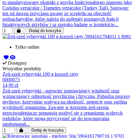
to standaryzowany ekstrakt z grzyba funkcjonalnego znanego jako
Coriolus versicolor / Trametes versicolor (Turkey Tail). Surowiec
ten od dawna przyciąga uwagę ze względu na obecność
polisacharydów, które należą do najlepiej poznanych frakcji
bioaktywnych grzybów i są szeroko badane w kontekście...
Dodaj do koszyka
Tylko online
Dostępny
Wszystkie produkty
Żeń-szeń syberyjski 100 g korzeń cięty
0000073
14,90 zł
Żeń-szeń syberyjski - surowiec poprawiający witalność oraz
wzmacniający odporność psychiczną i fizyczną. Pobudza procesy
myślowe, korzystnie wpływa na płodność, potencję oraz ogólną
wydolność organizmu. Zawarte w korzeniu żeń-szenia
przeciwutleniacze pomagają pozbyć się z organizmu wolnych
rodników, które mogą przyczyniać się do powstawania
niedomagań...
Dodaj do koszyka