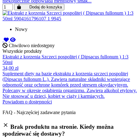
niekoniecznie odpowiada mentolowy smak...
Dodaj do koszyka
Nowy
Chwilowo niedostępny
Wszystkie produkty
Ekstrakt z korzenia Szczeci pospolitej ( Dipsacus fullonum ) 1:3
50ml
34,00 zł
Suplement diety na bazie ekstraktu z korzenia szczeci pospolitej
(Dipsacus fullonum L.). Zawiera naturalne składniki wspierające
odporność oraz ochronę komórek przed stresem oksydacyjnym.
Polecany w okresie osłabienia organizmu. Zawiera alkohol etylowy.
Nie stosować u dzieci, kobiet w ciąży i karmiących.
Powiadom o dostępności
FAQ - Najczęściej zadawane pytania
Brak produktu na stronie. Kiedy można
spodziewać się dostawy?