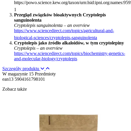
https://powo.science.kew.org/taxon/urn:lsid:ipni.org:names:959
1
Przegląd związków bioaktywnych Cryptolepis
sanguinolenta
Cryptolepis sanguinolenta – an overview
https://www.sciencedirect.com/topics/agricultural-and-
biological-sciences/cryptolepis-sanguinolenta
Cryptolepis jako źródło alkaloidów, w tym cryptolepiny
Cryptolepis – an overview
https://www.sciencedirect.com/topics/biochemistry-genetics-
and-molecular-biology/cryptolepis
Szczegóły produktu
W magazynie
15 Przedmioty
ean13
5904161798101
Zobacz także