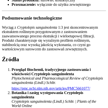
Status produktu:
surowiec kosmetyczny
Przeznaczenie:
wyłącznie do użytku zewnętrznego
Podsumowanie technologiczne
Wyciąg z
Cryptolepis sanguinolenta
1:3 jest skoncentrowanym
ekstraktem roślinnym przygotowanym z zastosowaniem
zaawansowanego procesu ekstrakcji i wieloetapowej filtracji.
Produkt charakteryzuje się wyraźnym profilem roślinnym,
stabilnością oraz wysoką jakością wykonania, co czyni go
wartościowym surowcem do zastosowań zewnętrznych.
Źródła
Przegląd fitochemii, tradycyjnego zastosowania i
właściwości Cryptolepis sanguinolenta
Phytochemical and Pharmacological Review of Cryptolepis
sanguinolenta (Lindl.) Schltr.
https://pmc.ncbi.nlm.nih.gov/articles/PMC5661077/
Botanika i zasięg występowania Cryptolepis
sanguinolenta
Cryptolepis sanguinolenta (Lindl.) Schltr. | Plants of the
World Online