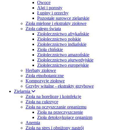
Owoce
Algi i porosty
Łupiny i orzechy
Pozostałe surowce zielarskie
Zioła mielone i ekstrakty ziołowe
Zioła całego świata
Ziołolecznictwo afrykańskie
Ziołolecznictwo polskie
Ziołolecznictwo indiańskie
Zioła chińskie
Ziołolecznictwo amazońskie
Ziołolecznictwo ajurwedyjskie
Ziołolecznictwo europejskie
Herbaty ziołowe
Zioła etnobotaniczne
Kompozycje ziołowe
Grzyby witalne - ekstrakty grzybowe
Zielarnia
Zioła na boreliozę i koinfekcje
Zioła na cukrzycę
Zioła na oczyszczanie organizmu
Zioła na przeczyszczenie
Zioła detoksykujące organizm
Anemia
Zioła na stres i obniżony nastrój