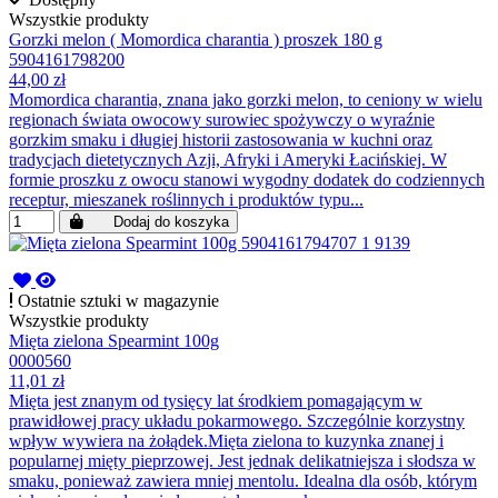
Wszystkie produkty
Gorzki melon ( Momordica charantia ) proszek 180 g
5904161798200
44,00 zł
Momordica charantia, znana jako gorzki melon, to ceniony w wielu
regionach świata owocowy surowiec spożywczy o wyraźnie
gorzkim smaku i długiej historii zastosowania w kuchni oraz
tradycjach dietetycznych Azji, Afryki i Ameryki Łacińskiej. W
formie proszku z owocu stanowi wygodny dodatek do codziennych
receptur, mieszanek roślinnych i produktów typu...
Dodaj do koszyka
Ostatnie sztuki w magazynie
Wszystkie produkty
Mięta zielona Spearmint 100g
0000560
11,01 zł
Mięta jest znanym od tysięcy lat środkiem pomagającym w
prawidłowej pracy układu pokarmowego. Szczególnie korzystny
wpływ wywiera na żołądek.Mięta zielona to kuzynka znanej i
popularnej mięty pieprzowej. Jest jednak delikatniejsza i słodsza w
smaku, ponieważ zawiera mniej mentolu. Idealna dla osób, którym