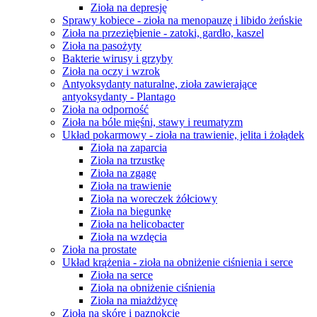
Zioła na depresję
Sprawy kobiece - zioła na menopauzę i libido żeńskie
Zioła na przeziębienie - zatoki, gardło, kaszel
Zioła na pasożyty
Bakterie wirusy i grzyby
Zioła na oczy i wzrok
Antyoksydanty naturalne, zioła zawierające
antyoksydanty - Plantago
Zioła na odporność
Zioła na bóle mięśni, stawy i reumatyzm
Układ pokarmowy - zioła na trawienie, jelita i żołądek
Zioła na zaparcia
Zioła na trzustkę
Zioła na zgagę
Zioła na trawienie
Zioła na woreczek żółciowy
Zioła na biegunkę
Zioła na helicobacter
Zioła na wzdęcia
Zioła na prostate
Układ krążenia - zioła na obniżenie ciśnienia i serce
Zioła na serce
Zioła na obniżenie ciśnienia
Zioła na miażdżycę
Zioła na skórę i paznokcie