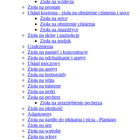
Zioła na wzdęcia
Zioła na prostate
Układ krążenia - zioła na obniżenie ciśnienia i serce
Zioła na serce
Zioła na obniżenie ciśnienia
Zioła na miażdżycę
Zioła na skórę i paznokcie
Zioła na trądzik
Uzależnienia
Zioła na pamięć i koncentrację
Zioła na odchudzanie i apetyt
Układ moczowy
Zioła na apetyt
Zioła na hemoroidy
Zioła na jelita
Zioła na migrenę
Zioła na nerki
Zioła na pęcherz
Zioła na przeziębienie pęcherza
Zioła na płodność
Adaptogeny
Zioła na gardło do płukania i picia - Plantago
Zioła na sen
Zioła na wątrobę
Zioła na włosy