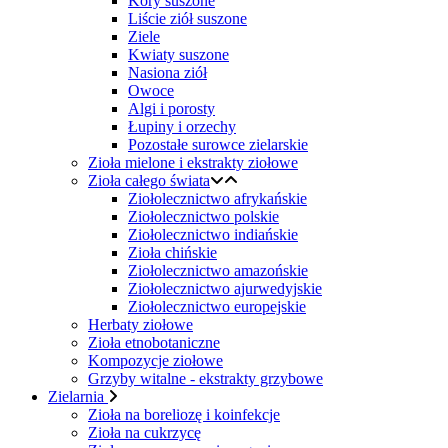
Kory suszone
Liście ziół suszone
Ziele
Kwiaty suszone
Nasiona ziół
Owoce
Algi i porosty
Łupiny i orzechy
Pozostałe surowce zielarskie
Zioła mielone i ekstrakty ziołowe
Zioła całego świata
Ziołolecznictwo afrykańskie
Ziołolecznictwo polskie
Ziołolecznictwo indiańskie
Zioła chińskie
Ziołolecznictwo amazońskie
Ziołolecznictwo ajurwedyjskie
Ziołolecznictwo europejskie
Herbaty ziołowe
Zioła etnobotaniczne
Kompozycje ziołowe
Grzyby witalne - ekstrakty grzybowe
Zielarnia
Zioła na boreliozę i koinfekcje
Zioła na cukrzycę