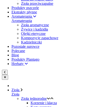
Zioła przeciwzapalne
Produkty pszczele
Ekstrakty płynne
Aromaterapia
Aromaterapia
Zioła aromatyczne
Żywice i kadzidła
Olejki eteryczne
Kompozycje zapachowe
Kadzielniczki
Pozostałe surowce
Polecane
Blog
Produkty Plantago
Herbaty
Zioła
Zioła
Zioła jednorodne
Korzenie i kłącza