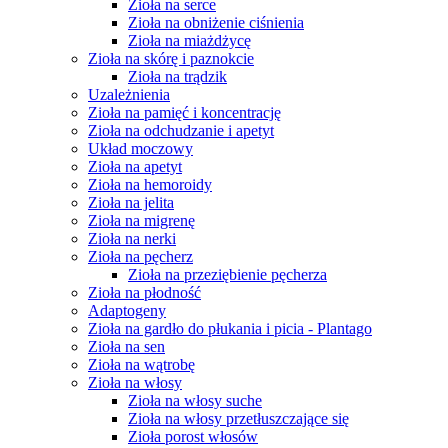
Zioła na serce
Zioła na obniżenie ciśnienia
Zioła na miażdżycę
Zioła na skórę i paznokcie
Zioła na trądzik
Uzależnienia
Zioła na pamięć i koncentrację
Zioła na odchudzanie i apetyt
Układ moczowy
Zioła na apetyt
Zioła na hemoroidy
Zioła na jelita
Zioła na migrenę
Zioła na nerki
Zioła na pęcherz
Zioła na przeziębienie pęcherza
Zioła na płodność
Adaptogeny
Zioła na gardło do płukania i picia - Plantago
Zioła na sen
Zioła na wątrobę
Zioła na włosy
Zioła na włosy suche
Zioła na włosy przetłuszczające się
Zioła porost włosów