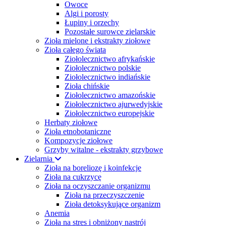
Owoce
Algi i porosty
Łupiny i orzechy
Pozostałe surowce zielarskie
Zioła mielone i ekstrakty ziołowe
Zioła całego świata
Ziołolecznictwo afrykańskie
Ziołolecznictwo polskie
Ziołolecznictwo indiańskie
Zioła chińskie
Ziołolecznictwo amazońskie
Ziołolecznictwo ajurwedyjskie
Ziołolecznictwo europejskie
Herbaty ziołowe
Zioła etnobotaniczne
Kompozycje ziołowe
Grzyby witalne - ekstrakty grzybowe
Zielarnia
Zioła na boreliozę i koinfekcje
Zioła na cukrzycę
Zioła na oczyszczanie organizmu
Zioła na przeczyszczenie
Zioła detoksykujące organizm
Anemia
Zioła na stres i obniżony nastrój