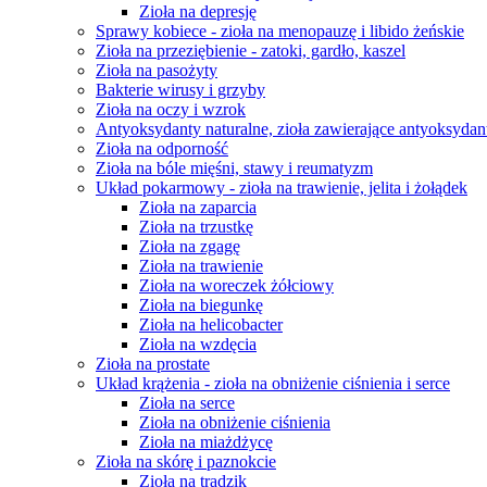
Zioła na depresję
Sprawy kobiece - zioła na menopauzę i libido żeńskie
Zioła na przeziębienie - zatoki, gardło, kaszel
Zioła na pasożyty
Bakterie wirusy i grzyby
Zioła na oczy i wzrok
Antyoksydanty naturalne, zioła zawierające antyoksydan
Zioła na odporność
Zioła na bóle mięśni, stawy i reumatyzm
Układ pokarmowy - zioła na trawienie, jelita i żołądek
Zioła na zaparcia
Zioła na trzustkę
Zioła na zgagę
Zioła na trawienie
Zioła na woreczek żółciowy
Zioła na biegunkę
Zioła na helicobacter
Zioła na wzdęcia
Zioła na prostate
Układ krążenia - zioła na obniżenie ciśnienia i serce
Zioła na serce
Zioła na obniżenie ciśnienia
Zioła na miażdżycę
Zioła na skórę i paznokcie
Zioła na trądzik