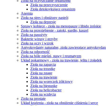
Zioła na oczyszczanie organizmu
Zioła na przeczyszczenie
Zioła detoksykujące organizm
Anemia
Zioła na stres i obniżony nastrój
Zioła na depresję
Sprawy kobiece - zioła na menopauzę i libido żeńskie
Zioła na przeziębienie - zatoki, gardło, kaszel
Zioła na pasożyty
Bakterie wirusy i grzyby
Zioła na oczy i wzrok
Antyoksydanty naturalne, zioła zawierające antyoksydan
Zioła na odporność
Zioła na bóle mięśni, stawy i reumatyzm
Układ pokarmowy - zioła na trawienie, jelita i żołądek
Zioła na zaparcia
Zioła na trzustkę
Zioła na zgagę
Zioła na trawienie
Zioła na woreczek żółciowy
Zioła na biegunkę
Zioła na helicobacter
Zioła na wzdęcia
Zioła na prostate
Układ krążenia - zioła na obniżenie ciśnienia i serce