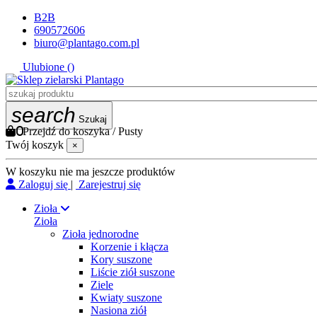
B2B
690572606
biuro@plantago.com.pl
Ulubione (
)
search
Szukaj
0
Przejdź do koszyka
/
Pusty
Twój koszyk
×
W koszyku nie ma jeszcze produktów
Zaloguj się
|
Zarejestruj się
Zioła
Zioła
Zioła jednorodne
Korzenie i kłącza
Kory suszone
Liście ziół suszone
Ziele
Kwiaty suszone
Nasiona ziół