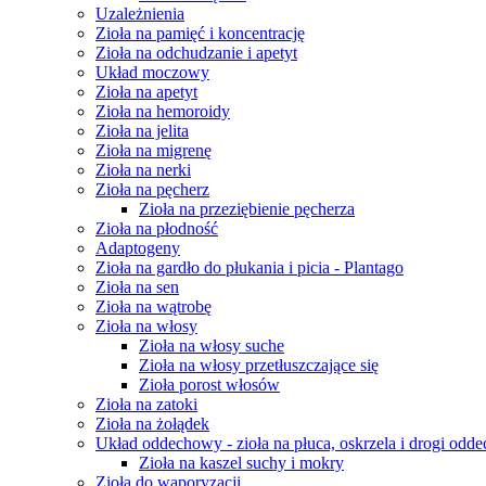
Uzależnienia
Zioła na pamięć i koncentrację
Zioła na odchudzanie i apetyt
Układ moczowy
Zioła na apetyt
Zioła na hemoroidy
Zioła na jelita
Zioła na migrenę
Zioła na nerki
Zioła na pęcherz
Zioła na przeziębienie pęcherza
Zioła na płodność
Adaptogeny
Zioła na gardło do płukania i picia - Plantago
Zioła na sen
Zioła na wątrobę
Zioła na włosy
Zioła na włosy suche
Zioła na włosy przetłuszczające się
Zioła porost włosów
Zioła na zatoki
Zioła na żołądek
Układ oddechowy - zioła na płuca, oskrzela i drogi odd
Zioła na kaszel suchy i mokry
Zioła do waporyzacji