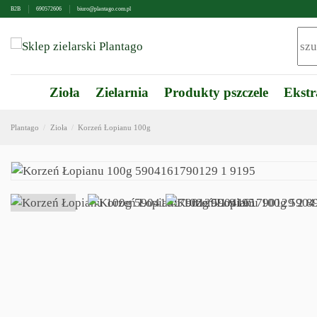
B2B
690572606
biuro@plantago.com.pl
Zioła
Zielarnia
Produkty pszczele
Ekstr
Plantago
Zioła
Korzeń Łopianu 100g