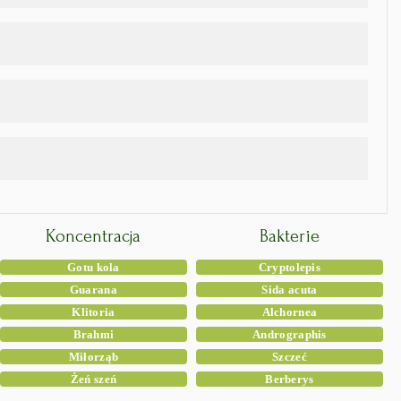
Koncentracja
Bakterie
Gotu kola
Cryptolepis
Guarana
Sida acuta
Klitoria
Alchornea
Brahmi
Andrographis
Miłorząb
Szczeć
Żeń szeń
Berberys