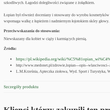
szkodliwych. Łagodzi dolegliwości związane z żołądkiem.
Łopian był również doceniany i stosowany do wyrobu kosmetyków d
wspomaga walkę z łupieżem i nadmiernym łojotokiem skóry głowy.
Przeciwwskazania do stosowania:
Niewskazany dla kobiet w ciąży i karmiących piersią.
Źródła:
https://pl.wikipedia.org/wiki/%C5%81opian_wi%C4
http://www.medonet.pl/zdrowie,lopian---opis--wlasciwosci-
L.M.Krześnia, Apteczka ziołowa, Wyd. Sport i Turystyka, W
Szczegóły produktu
Klienci którzy zakupili ten p