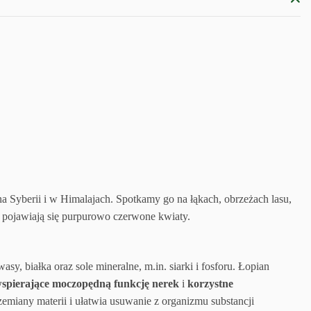
na Syberii i w Himalajach. Spotkamy go na łąkach, obrzeżach lasu,
e pojawiają się purpurowo czerwone kwiaty.
y, białka oraz sole mineralne, m.in. siarki i fosforu.
Łopian
wspierające moczopędną funkcję nerek
i
korzystne
zemiany materii i ułatwia usuwanie z organizmu substancji