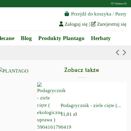
Ulubione (
0
)
Przejdź do koszyka
/
Pusty
Zaloguj się
|
Zarejestruj się
lecane
Blog
Produkty Plantago
Herbaty
Zobacz także
Podagrycznik - ziele cięte (...
11,01 zł