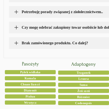
Czy mogę odebrać zakupiony towar osobiście lub d
Brak zamówionego produktu. Co dalej?
Pasożyty
Adaptogeny
Pyłek widłaka
Traganek
Kamala
Leuzea
Chuan lian zi
Suma
Diatomit
Żeń szeń
Piołun
Różeniec
Wrotycz
Codonopsis
Zapisz się na newsletter i
zgarnij rabat 5%