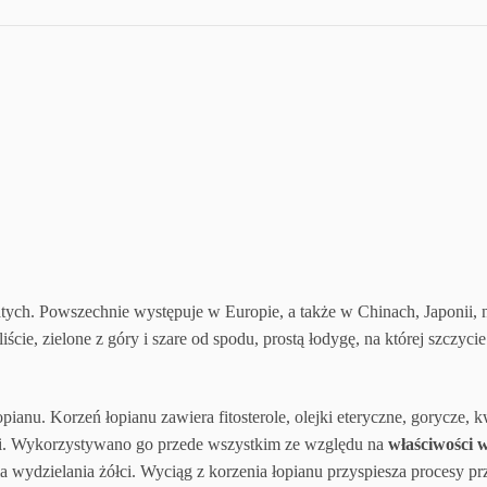
atych. Powszechnie występuje w Europie, a także w Chinach, Japonii, 
ie, zielone z góry i szare od spodu, prostą łodygę, na której szczyci
. Korzeń łopianu zawiera fitosterole, olejki eteryczne, gorycze, kwas
leci. Wykorzystywano go przede wszystkim ze względu na
właściwości 
a wydzielania żółci.
Wyciąg z korzenia łopianu przyspiesza procesy pr