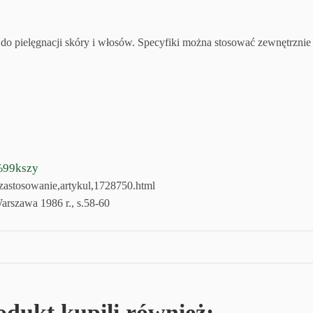
o pielęgnacji skóry i włosów. Specyfiki można stosować zewnętrznie
%99kszy
-zastosowanie,artykul,1728750.html
arszawa 1986 r., s.58-60
rodukt kupili również: