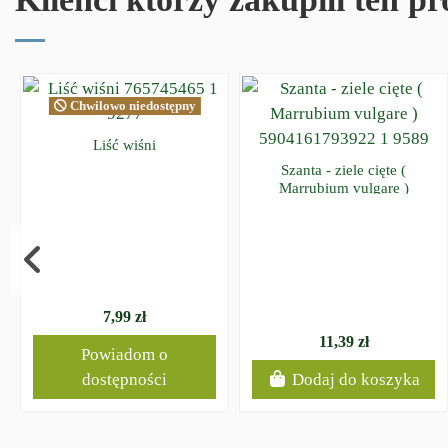
Chwilowo niedostępny
Liść wiśni
Szanta - ziele cięte (
Marrubium vulgare )
7,99 zł
11,39 zł
Powiadom o
dostępności
Dodaj do koszyka
FAQ - NAJCZĘŚCIEJ ZADAWANE PYTANIA