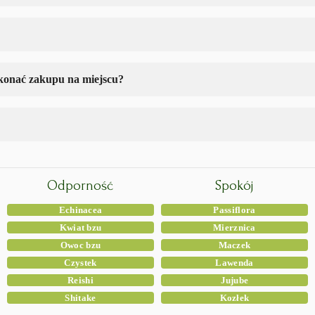
okonać zakupu na miejscu?
Odporność
Spokój
Echinacea
Passiflora
Kwiat bzu
Mierznica
Owoc bzu
Maczek
Czystek
Lawenda
Reishi
Jujube
Shitake
Kozłek