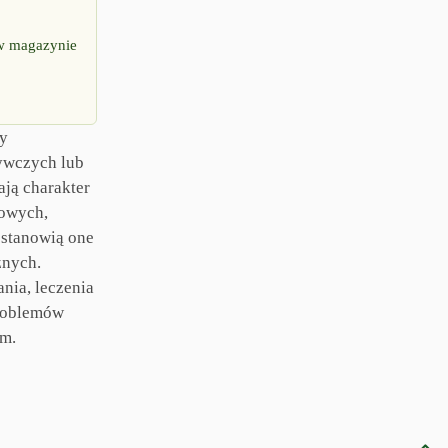
w magazynie
ny
ywczych lub
ają charakter
rowych,
 stanowią one
znych.
nia, leczenia
roblemów
em.