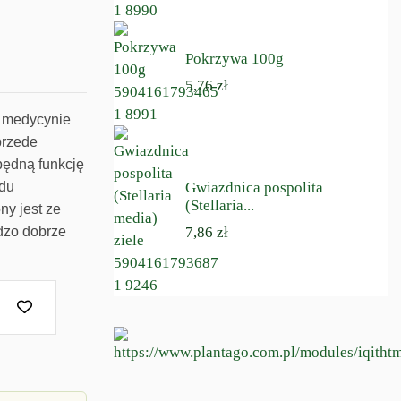
Pokrzywa 100g
5,76 zł
ą medycynie
przede
pędną funkcję
Gwiazdnica pospolita
odu
(Stellaria...
y jest ze
7,86 zł
dzo dobrze
.