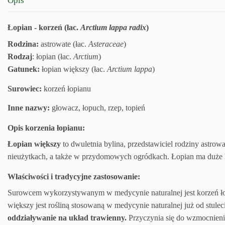
Opis
Łopian - korzeń (łac.
Arctium lappa radix
)
Rodzina:
astrowate (łac.
Asteraceae
)
Rodzaj
: łopian (łac.
Arctium
)
Gatunek:
łopian większy (łac.
Arctium lappa
)
Surowiec:
korzeń łopianu
Inne nazwy:
głowacz, łopuch, rzep, topień
Opis korzenia łopianu:
Łopian większy
to dwuletnia bylina, przedstawiciel rodziny astrow
nieużytkach, a także w przydomowych ogródkach. Łopian ma duże liśc
Właściwości i tradycyjne zastosowanie:
Surowcem wykorzystywanym w medycynie naturalnej jest korzeń łopianu
większy jest rośliną stosowaną w medycynie naturalnej już od stu
oddziaływanie na układ trawienny.
Przyczynia się do wzmocnieni