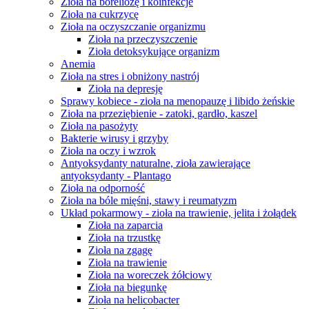
Zioła na boreliozę i koinfekcje
Zioła na cukrzycę
Zioła na oczyszczanie organizmu
Zioła na przeczyszczenie
Zioła detoksykujące organizm
Anemia
Zioła na stres i obniżony nastrój
Zioła na depresję
Sprawy kobiece - zioła na menopauzę i libido żeńskie
Zioła na przeziębienie - zatoki, gardło, kaszel
Zioła na pasożyty
Bakterie wirusy i grzyby
Zioła na oczy i wzrok
Antyoksydanty naturalne, zioła zawierające
antyoksydanty - Plantago
Zioła na odporność
Zioła na bóle mięśni, stawy i reumatyzm
Układ pokarmowy - zioła na trawienie, jelita i żołądek
Zioła na zaparcia
Zioła na trzustkę
Zioła na zgagę
Zioła na trawienie
Zioła na woreczek żółciowy
Zioła na biegunkę
Zioła na helicobacter