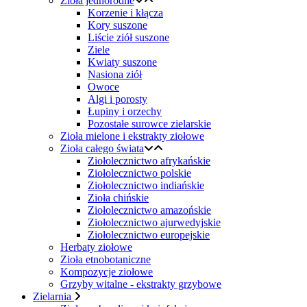
Zioła jednorodne
Korzenie i kłącza
Kory suszone
Liście ziół suszone
Ziele
Kwiaty suszone
Nasiona ziół
Owoce
Algi i porosty
Łupiny i orzechy
Pozostałe surowce zielarskie
Zioła mielone i ekstrakty ziołowe
Zioła całego świata
Ziołolecznictwo afrykańskie
Ziołolecznictwo polskie
Ziołolecznictwo indiańskie
Zioła chińskie
Ziołolecznictwo amazońskie
Ziołolecznictwo ajurwedyjskie
Ziołolecznictwo europejskie
Herbaty ziołowe
Zioła etnobotaniczne
Kompozycje ziołowe
Grzyby witalne - ekstrakty grzybowe
Zielarnia