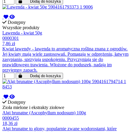
Dodaj do koszyka
Dostępny
Wszystkie produkty
Lawenda - kwiat 50g
0000301
7,86 zł
Kwiat lawendy - lawenda to aromatyczna roślina znana z ogrodów.
Jej kwiaty mają wiele zastosowań. Pomagają w odprężeniu, łatwym
zasypianiu, sprzyjają uspokojeniu. Przyczyniają się do
prawidłowego trawienia. Włożone do poduszek, nadają im
przyjemny zapach.
Dodaj do koszyka
Dostępny
Zioła mielone i ekstrakty ziołowe
Algi brunatne (Ascophyllum nodosum) 100g
0000455
18,36 zł
Algi brunatne to glony, popularnie zwane wodorostami, które