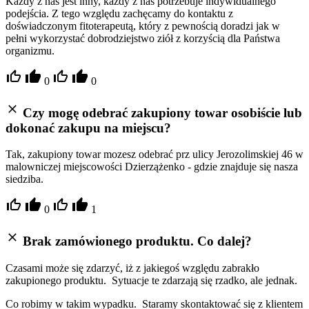
Każdy z nas jest inny, każdy z nas potrzebuje indywidualnego
podejścia. Z tego względu zachęcamy do kontaktu z
doświadczonym fitoterapeutą, który z pewnością doradzi jak w
pełni wykorzystać dobrodziejstwo ziół z korzyścią dla Państwa
organizmu.
0
0
Czy mogę odebrać zakupiony towar osobiście lub
dokonać zakupu na miejscu?
Tak, zakupiony towar mozesz odebrać prz ulicy Jerozolimskiej 46 w
malowniczej miejscowości Dzierzążenko - gdzie znajduje się nasza
siedziba.
0
1
Brak zamówionego produktu. Co dalej?
Czasami może się zdarzyć, iż z jakiegoś względu zabrakło
zakupionego produktu. Sytuacje te zdarzają się rzadko, ale jednak.
Co robimy w takim wypadku. Staramy skontaktować się z klientem