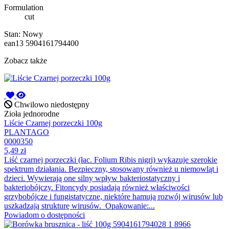
Formulation
cut
Stan:
Nowy
ean13
5904161794400
Zobacz także
Chwilowo niedostępny
Zioła jednorodne
Liście Czarnej porzeczki 100g
PLANTAGO
0000350
5,49 zł
Liść czarnej porzeczki (łac. Folium Ribis nigri) wykazuje szerokie
spektrum działania. Bezpieczny, stosowany również u niemowląt i
dzieci. Wywierają one silny wpływ bakteriostatyczny i
bakteriobójczy. Fitoncydy posiadają również właściwości
grzybobójcze i fungistatyczne, niektóre hamują rozwój wirusów lub
uszkadzają strukturę wirusów. Opakowanie:...
Powiadom o dostępności