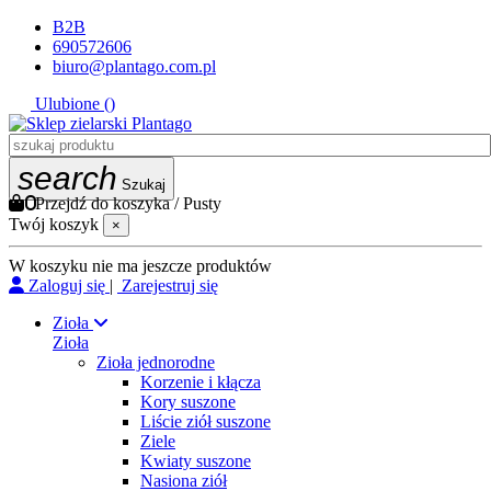
B2B
690572606
biuro@plantago.com.pl
Ulubione (
)
search
Szukaj
0
Przejdź do koszyka
/
Pusty
Twój koszyk
×
W koszyku nie ma jeszcze produktów
Zaloguj się
|
Zarejestruj się
Zioła
Zioła
Zioła jednorodne
Korzenie i kłącza
Kory suszone
Liście ziół suszone
Ziele
Kwiaty suszone
Nasiona ziół