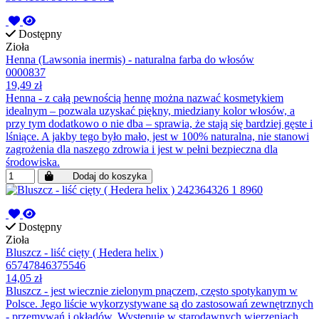
Dostępny
Zioła
Henna (Lawsonia inermis) - naturalna farba do włosów
0000837
19,49 zł
Henna - z całą pewnością hennę można nazwać kosmetykiem
idealnym – pozwala uzyskać piękny, miedziany kolor włosów, a
przy tym dodatkowo o nie dba – sprawia, że stają się bardziej gęste i
lśniące. A jakby tego było mało, jest w 100% naturalna, nie stanowi
zagrożenia dla naszego zdrowia i jest w pełni bezpieczna dla
środowiska.
Dodaj do koszyka
Dostępny
Zioła
Bluszcz - liść cięty ( Hedera helix )
65747846375546
14,05 zł
Bluszcz - jest wiecznie zielonym pnączem, często spotykanym w
Polsce. Jego liście wykorzystywane są do zastosowań zewnętrznych
- przemywań i okładów. Występuje w starodawnych wierzeniach.