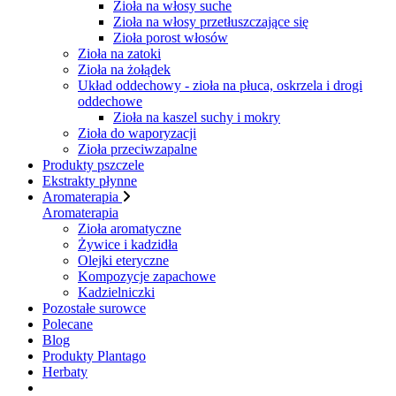
Zioła na włosy suche
Zioła na włosy przetłuszczające się
Zioła porost włosów
Zioła na zatoki
Zioła na żołądek
Układ oddechowy - zioła na płuca, oskrzela i drogi
oddechowe
Zioła na kaszel suchy i mokry
Zioła do waporyzacji
Zioła przeciwzapalne
Produkty pszczele
Ekstrakty płynne
Aromaterapia
Aromaterapia
Zioła aromatyczne
Żywice i kadzidła
Olejki eteryczne
Kompozycje zapachowe
Kadzielniczki
Pozostałe surowce
Polecane
Blog
Produkty Plantago
Herbaty