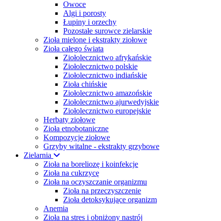
Owoce
Algi i porosty
Łupiny i orzechy
Pozostałe surowce zielarskie
Zioła mielone i ekstrakty ziołowe
Zioła całego świata
Ziołolecznictwo afrykańskie
Ziołolecznictwo polskie
Ziołolecznictwo indiańskie
Zioła chińskie
Ziołolecznictwo amazońskie
Ziołolecznictwo ajurwedyjskie
Ziołolecznictwo europejskie
Herbaty ziołowe
Zioła etnobotaniczne
Kompozycje ziołowe
Grzyby witalne - ekstrakty grzybowe
Zielarnia
Zioła na boreliozę i koinfekcje
Zioła na cukrzycę
Zioła na oczyszczanie organizmu
Zioła na przeczyszczenie
Zioła detoksykujące organizm
Anemia
Zioła na stres i obniżony nastrój