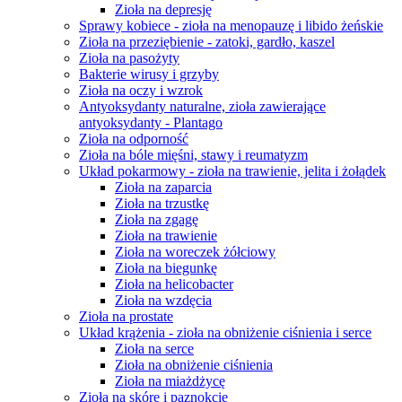
Zioła na depresję
Sprawy kobiece - zioła na menopauzę i libido żeńskie
Zioła na przeziębienie - zatoki, gardło, kaszel
Zioła na pasożyty
Bakterie wirusy i grzyby
Zioła na oczy i wzrok
Antyoksydanty naturalne, zioła zawierające
antyoksydanty - Plantago
Zioła na odporność
Zioła na bóle mięśni, stawy i reumatyzm
Układ pokarmowy - zioła na trawienie, jelita i żołądek
Zioła na zaparcia
Zioła na trzustkę
Zioła na zgagę
Zioła na trawienie
Zioła na woreczek żółciowy
Zioła na biegunkę
Zioła na helicobacter
Zioła na wzdęcia
Zioła na prostate
Układ krążenia - zioła na obniżenie ciśnienia i serce
Zioła na serce
Zioła na obniżenie ciśnienia
Zioła na miażdżycę
Zioła na skórę i paznokcie