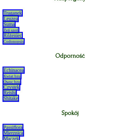
Traganek
Leuzea
Suma
Żeń szeń
Różeniec
Codonopsis
Odporność
Echinacea
Kwiat bzu
Owoc bzu
Czystek
Reishi
Shitake
Spokój
Passiflora
Mierznica
Maczek