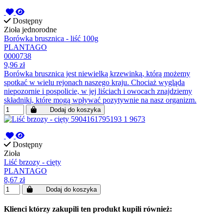
Dostępny
Zioła jednorodne
Borówka brusznica - liść 100g
PLANTAGO
0000738
9,96 zł
Borówka brusznica jest niewielką krzewinką, którą możemy
spotkać w wielu rejonach naszego kraju. Chociaż wygląda
niepozornie i pospolicie, w jej liściach i owocach znajdziemy
składniki, które mogą wpływać pozytywnie na nasz organizm.
Dodaj do koszyka
Dostępny
Zioła
Liść brzozy - cięty
PLANTAGO
8,67 zł
Dodaj do koszyka
Klienci którzy zakupili ten produkt kupili również: