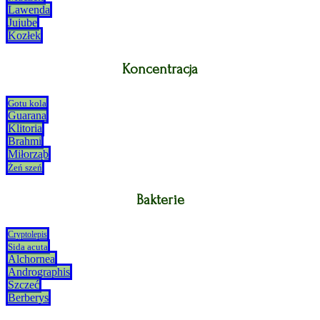
Lawenda
Jujube
Kozłek
Koncentracja
Gotu kola
Guarana
Klitoria
Brahmi
Miłorząb
Żeń szeń
Bakterie
Cryptolepis
Sida acuta
Alchornea
Andrographis
Szczeć
Berberys