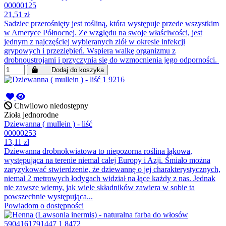
00000125
21,51 zł
Sadziec przerośnięty jest rośliną, która występuje przede wszystkim
w Ameryce Północnej. Ze względu na swoje właściwości, jest
jednym z najczęściej wybieranych ziół w okresie infekcji
grypowych i przeziębień. Wspiera walkę organizmu z
drobnoustrojami i przyczynia się do wzmocnienia jego odporności.
Dodaj do koszyka
Chwilowo niedostępny
Zioła jednorodne
Dziewanna ( mullein ) - liść
00000253
13,11 zł
Dziewanna drobnokwiatowa to niepozorna roślina łąkowa,
występująca na terenie niemal całej Europy i Azji. Śmiało można
zaryzykować stwierdzenie, że dziewannę o jej charakterystycznych,
niemal 2 metrowych łodygach widział na łące każdy z nas. Jednak
nie zawsze wiemy, jak wiele składników zawiera w sobie ta
powszechnie występująca...
Powiadom o dostępności