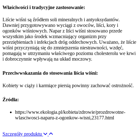
Właściwości i tradycyjne zastosowanie:
Liście wiśni są źródłem soli mineralnych i antyoksydantów.
Dawniej przygotowywano wyciągi z owoców, liści, kory i
ogonków wiśniowych. Napar z liści wiśni stosowano przede
wszystkim jako środek wzmacniający organizm przy
przeziębieniach i infekcjach dróg oddechowych. Uważano, że liście
wiśni przyczyniają się do zmniejszenia niestrawności, wzdęć,
pomagają w utrzymaniu właściwego poziomu cholesterolu we krwi
i dobroczynnie wpływają na układ moczowy.
Przeciwwskazania do stosowania liścia wiśni:
Kobiety w ciąży i karmiące piersią powinny zachować ostrożność.
Źródła:
https://www.ekologia.pl/kobieta/zdrowie/prozdrowotne-
wlasciwosci-naparu-z-ogonkow-wisni,23177.html
Szczegóły produktu