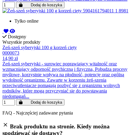
Dodaj do koszyka
Tylko online
Dostępny
Wszystkie produkty
Żeń-szeń syberyjski 100 g korzeń cięty
0000073
14,90 zł
Żeń-szeń syberyjski - surowiec poprawiający witalność oraz
wzmacniający odporność psychiczną i fizyczną. Pobudza procesy
myślowe, korzystnie wpływa na płodność, potencję oraz ogólną
wydolność organizmu. Zawarte w korzeniu żeń-szenia
przeciwutleniacze pomagają pozbyć się z organizmu wolnych
rodników, które mogą przyczyniać się do powstawania
niedomagań...
Dodaj do koszyka
FAQ - Najczęściej zadawane pytania
Brak produktu na stronie. Kiedy można
spodziewać się dostawy?