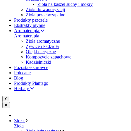
Zioła na kaszel suchy i mokry
Zioła do waporyzacji
Zioła przeciwzapalne
Produkty pszczele
Ekstrakty płynne
Aromaterapia
Aromaterapia
Zioła aromatyczne
Żywice i kadzidła
Olejki eteryczne
Kompozycje zapachowe
Kadzielniczki
Pozostałe surowce
Polecane
Blog
Produkty Plantago
Herbaty
Zioła
Zioła