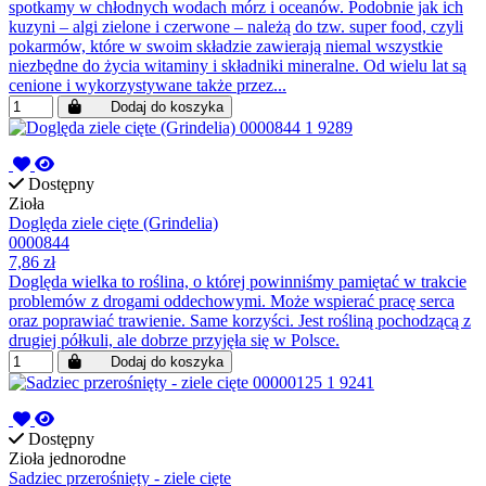
spotkamy w chłodnych wodach mórz i oceanów. Podobnie jak ich
kuzyni – algi zielone i czerwone – należą do tzw. super food, czyli
pokarmów, które w swoim składzie zawierają niemal wszystkie
niezbędne do życia witaminy i składniki mineralne. Od wielu lat są
cenione i wykorzystywane także przez...
Dodaj do koszyka
Dostępny
Zioła
Doględa ziele cięte (Grindelia)
0000844
7,86 zł
Doględa wielka to roślina, o której powinniśmy pamiętać w trakcie
problemów z drogami oddechowymi. Może wspierać pracę serca
oraz poprawiać trawienie. Same korzyści. Jest rośliną pochodzącą z
drugiej półkuli, ale dobrze przyjęła się w Polsce.
Dodaj do koszyka
Dostępny
Zioła jednorodne
Sadziec przerośnięty - ziele cięte