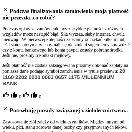
Podczas finalizowania zamówienia moja płatność
nie przeszła..co robić?
Podczas opłaty za zamówienie przez szybkie płatności z różnych
wzgledów może nastąpić błąd. Siła wyższa, słaby internet, chwila
nieuwagi. W pierwszej kolejności zalecamy odczekać kilka minut,
jeśli status otrzymany na e-mail się nie zmieni sugerujemy sprawdzić
czy z konta bankowego lub konta paypal zostały pobrane środki.
Jeśli nie, prosimy o kontakt mejlowy.
Jeśli płatność nie została zaksięgowana prosimy dokonać zapłaty na
20
ponizsze dane podając symbol zamówienia w tytule przelewu:
1160 2202 0000 0003 0657 1175
MILLENNIUM
BANK
0
0
Potrzebuję porady związanej z ziołolecznictwem..
Zastosowanie ziół zależy od wielu czynników. Między innymi od
wieku, płci, stanu zdrowia danej osoby czy przyjmowanych leków.