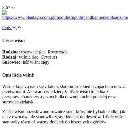
8,67 zł
Opis
Liście wiśni
Rodzina:
różowate (łac.
Rosaceae
)
Rodzaj:
wiśnia (łac.
Cerasus
)
Surowiec:
liść wiśni cięty
Opis liścia wiśni:
Wiśnie kojarzą nam się z latem, słodkim smakiem i zapachem oraz z
przetworami. Ale warto wiedzieć, że
liście wiśni
to jedna z
przypraw charakterystycznych dla dawnej kuchni polskiej oraz
surowiec zielarski.
Z liści wiśni pozyskiwano również sok, który nie był tak słodki, jak
ten z owoców, ale stanowił częsty dodatek do deserów. Liście wiśni
stanowiły również ważny dodatek do kiszonych ogórków.