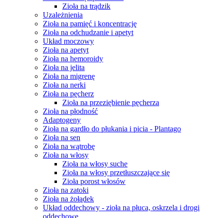
Zioła na trądzik
Uzależnienia
Zioła na pamięć i koncentrację
Zioła na odchudzanie i apetyt
Układ moczowy
Zioła na apetyt
Zioła na hemoroidy
Zioła na jelita
Zioła na migrenę
Zioła na nerki
Zioła na pęcherz
Zioła na przeziębienie pęcherza
Zioła na płodność
Adaptogeny
Zioła na gardło do płukania i picia - Plantago
Zioła na sen
Zioła na wątrobę
Zioła na włosy
Zioła na włosy suche
Zioła na włosy przetłuszczające się
Zioła porost włosów
Zioła na zatoki
Zioła na żołądek
Układ oddechowy - zioła na płuca, oskrzela i drogi
oddechowe