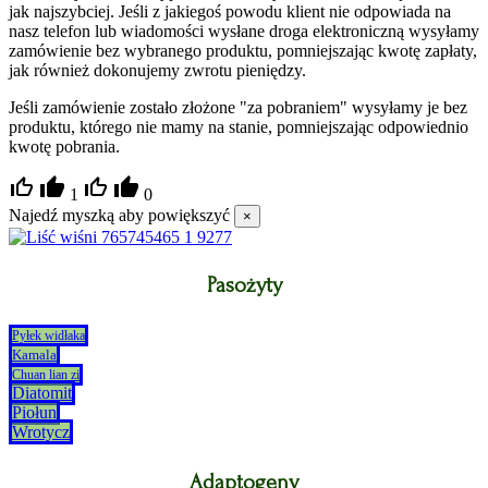
jak najszybciej. Jeśli z jakiegoś powodu klient nie odpowiada na
nasz telefon lub wiadomości wysłane droga elektroniczną wysyłamy
zamówienie bez wybranego produktu, pomniejszając kwotę zapłaty,
jak również dokonujemy zwrotu pieniędzy.
Jeśli zamówienie zostało złożone "za pobraniem" wysyłamy je bez
produktu, którego nie mamy na stanie, pomniejszając odpowiednio
kwotę pobrania.
1
0
Najedź myszką aby powiększyć
×
Pasożyty
Pyłek widłaka
Kamala
Chuan lian zi
Diatomit
Piołun
Wrotycz
Adaptogeny