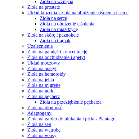
Zioła na wzdęcia
Zioła na prostate
Układ krążenia - zioła na obniżenie ciśnienia i serce
Zioła na serce
Zioła na obniżenie ciśnienia
Zioła na miażdżycę
Zioła na skórę i paznokcie
Zioła na trądzik
Uzależnienia
Zioła na pamięć i koncentrację
Zioła na odchudzanie i apetyt
Układ moczowy
Zioła na apetyt
Zioła na hemoroidy
Zioła na jelita
Zioła na migrenę
Zioła na nerki
Zioła na pęcherz
Zioła na przeziębienie pęcherza
Zioła na płodność
Adaptogeny
Zioła na gardło do płukania i picia - Plantago
Zioła na sen
Zioła na wątrobę
Zioła na włosy