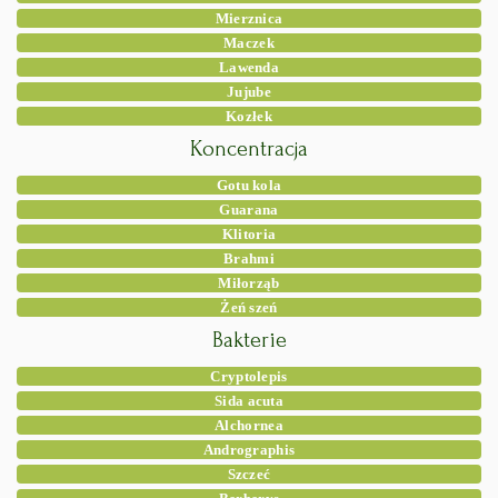
Mierznica
Maczek
Lawenda
Jujube
Kozłek
Koncentracja
Gotu kola
Guarana
Klitoria
Brahmi
Miłorząb
Żeń szeń
Bakterie
Cryptolepis
Sida acuta
Alchornea
Andrographis
Szczeć