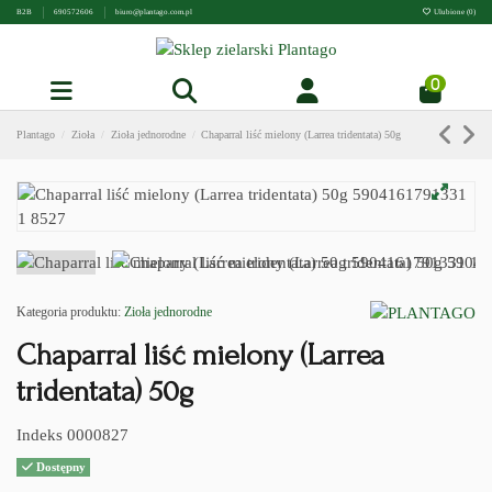
B2B
690572606
biuro@plantago.com.pl
Ulubione (
0
)
0
Plantago
Zioła
Zioła jednorodne
Chaparral liść mielony (Larrea tridentata) 50g
Kategoria produktu:
Zioła jednorodne
Chaparral liść mielony (Larrea
tridentata) 50g
Indeks
0000827
Dostępny