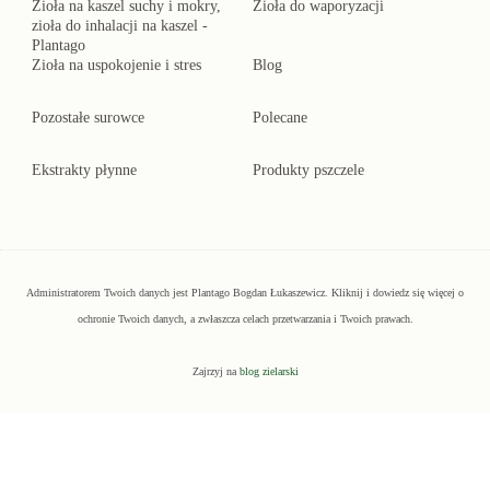
Zioła na kaszel suchy i mokry,
Zioła do waporyzacji
zioła do inhalacji na kaszel -
Plantago
Zioła na uspokojenie i stres
Blog
Pozostałe surowce
Polecane
Ekstrakty płynne
Produkty pszczele
Administratorem Twoich danych jest Plantago Bogdan Łukaszewicz.
Kliknij
i dowiedz się więcej o
ochronie Twoich danych, a zwłaszcza celach przetwarzania i Twoich prawach.
Zajrzyj na
blog zielarski