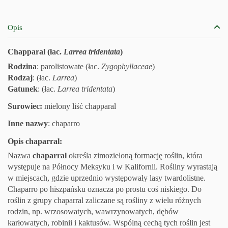
Opis
Chapparal (łac.
Larrea tridentata
)
Rodzina
: parolistowate (łac.
Zygophyllaceae
)
Rodzaj
: (łac.
Larrea
)
Gatunek
: (łac.
Larrea tridentata
)
Surowiec:
mielony liść chapparal
Inne nazwy
: chaparro
Opis chaparral:
Nazwa
chaparral
określa zimozieloną formację roślin, która
występuje na Północy Meksyku i w Kalifornii. Rośliny wyrastają
w miejscach, gdzie uprzednio występowały lasy twardolistne.
Chaparro po hiszpańsku oznacza po prostu coś niskiego. Do
roślin z grupy chaparral zaliczane są rośliny z wielu różnych
rodzin, np. wrzosowatych, wawrzynowatych, dębów
karłowatych, robinii i kaktusów. Wspólną cechą tych roślin jest