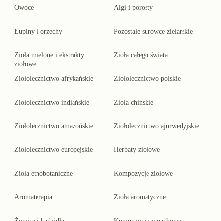
Owoce
Algi i porosty
Łupiny i orzechy
Pozostałe surowce zielarskie
Zioła mielone i ekstrakty
Zioła całego świata
ziołowe
Ziołolecznictwo afrykańskie
Ziołolecznictwo polskie
Ziołolecznictwo indiańskie
Zioła chińskie
Ziołolecznictwo amazońskie
Ziołolecznictwo ajurwedyjskie
Ziołolecznictwo europejskie
Herbaty ziołowe
Zioła etnobotaniczne
Kompozycje ziołowe
Aromaterapia
Zioła aromatyczne
Żywice i kadzidła
Kompozycje zapachowe