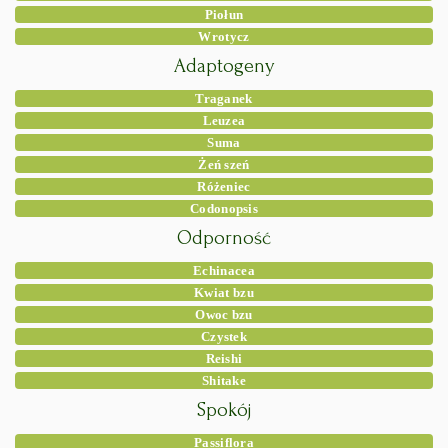
Piołun
Wrotycz
Adaptogeny
Traganek
Leuzea
Suma
Żeń szeń
Różeniec
Codonopsis
Odporność
Echinacea
Kwiat bzu
Owoc bzu
Czystek
Reishi
Shitake
Spokój
Passiflora