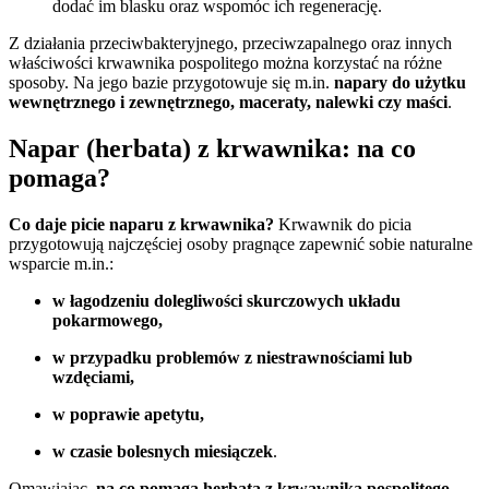
dodać im blasku oraz wspomóc ich regenerację.
Z działania przeciwbakteryjnego, przeciwzapalnego oraz innych
właściwości krwawnika pospolitego można korzystać na różne
sposoby. Na jego bazie przygotowuje się m.in.
napary do użytku
wewnętrznego i zewnętrznego, maceraty, nalewki czy maści
.
Napar (herbata) z krwawnika: na co
pomaga?
Co daje picie naparu z krwawnika?
Krwawnik do picia
przygotowują najczęściej osoby pragnące zapewnić sobie naturalne
wsparcie m.in.:
w łagodzeniu dolegliwości skurczowych układu
pokarmowego,
w przypadku problemów z niestrawnościami lub
wzdęciami,
w poprawie apetytu,
w czasie bolesnych miesiączek
.
Omawiając,
na co pomaga herbata z krwawnika pospolitego
,