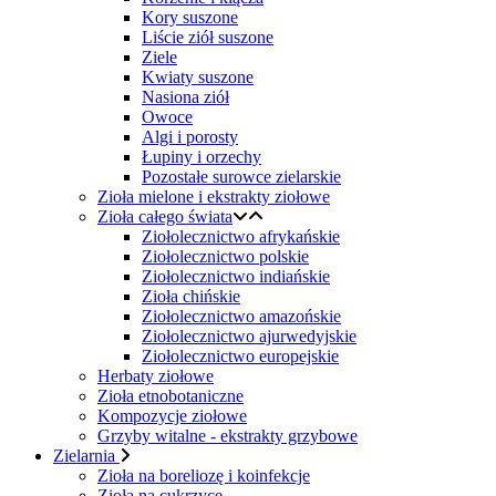
Kory suszone
Liście ziół suszone
Ziele
Kwiaty suszone
Nasiona ziół
Owoce
Algi i porosty
Łupiny i orzechy
Pozostałe surowce zielarskie
Zioła mielone i ekstrakty ziołowe
Zioła całego świata
Ziołolecznictwo afrykańskie
Ziołolecznictwo polskie
Ziołolecznictwo indiańskie
Zioła chińskie
Ziołolecznictwo amazońskie
Ziołolecznictwo ajurwedyjskie
Ziołolecznictwo europejskie
Herbaty ziołowe
Zioła etnobotaniczne
Kompozycje ziołowe
Grzyby witalne - ekstrakty grzybowe
Zielarnia
Zioła na boreliozę i koinfekcje
Zioła na cukrzycę