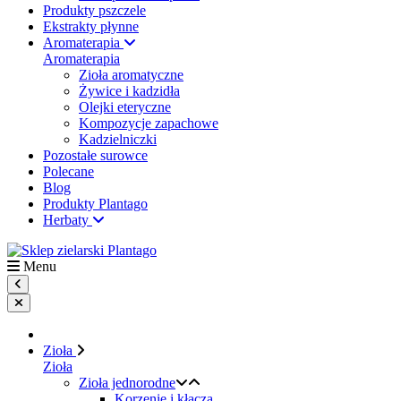
Produkty pszczele
Ekstrakty płynne
Aromaterapia
Aromaterapia
Zioła aromatyczne
Żywice i kadzidła
Olejki eteryczne
Kompozycje zapachowe
Kadzielniczki
Pozostałe surowce
Polecane
Blog
Produkty Plantago
Herbaty
Menu
Zioła
Zioła
Zioła jednorodne
Korzenie i kłącza