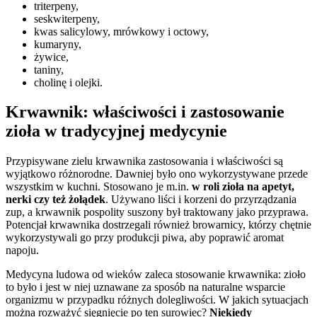
triterpeny,
seskwiterpeny,
kwas salicylowy, mrówkowy i octowy,
kumaryny,
żywice,
taniny,
cholinę i olejki.
Krwawnik: właściwości i zastosowanie
zioła w tradycyjnej medycynie
Przypisywane zielu krwawnika zastosowania i właściwości są
wyjątkowo różnorodne. Dawniej było ono wykorzystywane przede
wszystkim w kuchni. Stosowano je m.in.
w roli zioła na apetyt,
nerki czy też żołądek
. Używano liści i korzeni do przyrządzania
zup, a krwawnik pospolity suszony był traktowany jako przyprawa.
Potencjał krwawnika dostrzegali również browarnicy, którzy chętnie
wykorzystywali go przy produkcji piwa, aby poprawić aromat
napoju.
Medycyna ludowa od wieków zaleca stosowanie krwawnika: zioło
to było i jest w niej uznawane za sposób na naturalne wsparcie
organizmu w przypadku różnych dolegliwości. W jakich sytuacjach
można rozważyć sięgnięcie po ten surowiec?
Niekiedy