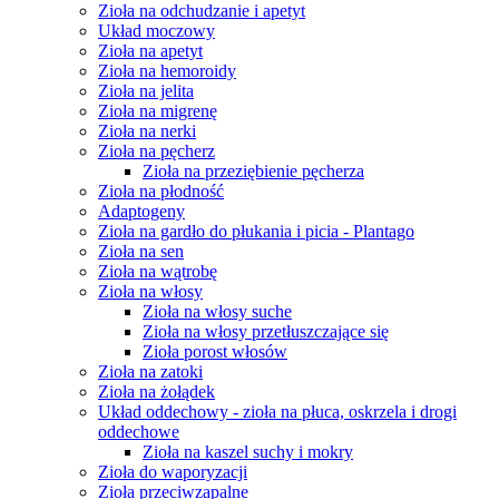
Zioła na odchudzanie i apetyt
Układ moczowy
Zioła na apetyt
Zioła na hemoroidy
Zioła na jelita
Zioła na migrenę
Zioła na nerki
Zioła na pęcherz
Zioła na przeziębienie pęcherza
Zioła na płodność
Adaptogeny
Zioła na gardło do płukania i picia - Plantago
Zioła na sen
Zioła na wątrobę
Zioła na włosy
Zioła na włosy suche
Zioła na włosy przetłuszczające się
Zioła porost włosów
Zioła na zatoki
Zioła na żołądek
Układ oddechowy - zioła na płuca, oskrzela i drogi
oddechowe
Zioła na kaszel suchy i mokry
Zioła do waporyzacji
Zioła przeciwzapalne