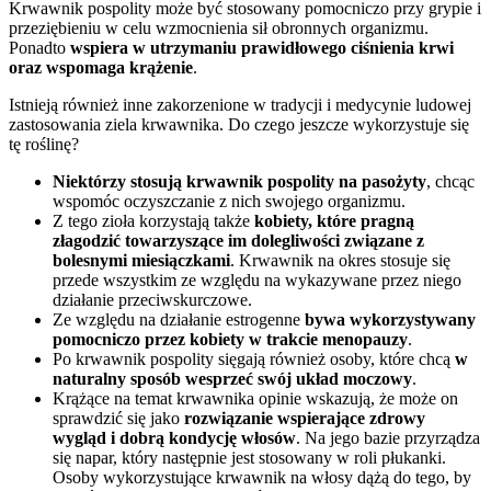
Krwawnik pospolity może być stosowany pomocniczo przy grypie i
przeziębieniu w celu wzmocnienia sił obronnych organizmu.
Ponadto
wspiera w utrzymaniu prawidłowego ciśnienia krwi
oraz wspomaga krążenie
.
Istnieją również inne zakorzenione w tradycji i medycynie ludowej
zastosowania ziela krwawnika. Do czego jeszcze wykorzystuje się
tę roślinę?
Niektórzy stosują krwawnik pospolity na pasożyty
, chcąc
wspomóc oczyszczanie z nich swojego organizmu.
Z tego zioła korzystają także
kobiety, które pragną
złagodzić towarzyszące im dolegliwości związane z
bolesnymi miesiączkami
. Krwawnik na okres stosuje się
przede wszystkim ze względu na wykazywane przez niego
działanie przeciwskurczowe.
Ze względu na działanie estrogenne
bywa wykorzystywany
pomocniczo przez kobiety w trakcie menopauzy
.
Po krwawnik pospolity sięgają również osoby, które chcą
w
naturalny sposób wesprzeć swój układ moczowy
.
Krążące na temat krwawnika opinie wskazują, że może on
sprawdzić się jako
rozwiązanie wspierające zdrowy
wygląd i dobrą kondycję włosów
. Na jego bazie przyrządza
się napar, który następnie jest stosowany w roli płukanki.
Osoby wykorzystujące krwawnik na włosy dążą do tego, by