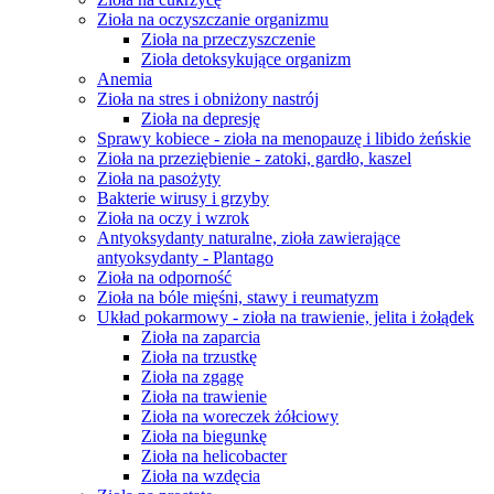
Zioła na oczyszczanie organizmu
Zioła na przeczyszczenie
Zioła detoksykujące organizm
Anemia
Zioła na stres i obniżony nastrój
Zioła na depresję
Sprawy kobiece - zioła na menopauzę i libido żeńskie
Zioła na przeziębienie - zatoki, gardło, kaszel
Zioła na pasożyty
Bakterie wirusy i grzyby
Zioła na oczy i wzrok
Antyoksydanty naturalne, zioła zawierające
antyoksydanty - Plantago
Zioła na odporność
Zioła na bóle mięśni, stawy i reumatyzm
Układ pokarmowy - zioła na trawienie, jelita i żołądek
Zioła na zaparcia
Zioła na trzustkę
Zioła na zgagę
Zioła na trawienie
Zioła na woreczek żółciowy
Zioła na biegunkę
Zioła na helicobacter
Zioła na wzdęcia