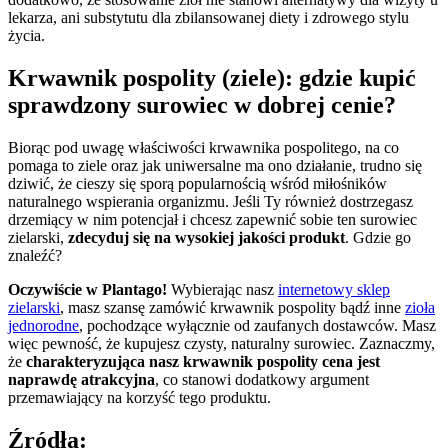
lekarza, ani substytutu dla zbilansowanej diety i zdrowego stylu
życia.
Krwawnik pospolity (ziele): gdzie kupić
sprawdzony surowiec w dobrej cenie?
Biorąc pod uwagę właściwości krwawnika pospolitego, na co
pomaga to ziele oraz jak uniwersalne ma ono działanie, trudno się
dziwić, że cieszy się sporą popularnością wśród miłośników
naturalnego wspierania organizmu. Jeśli Ty również dostrzegasz
drzemiący w nim potencjał i chcesz zapewnić sobie ten surowiec
zielarski,
zdecyduj się na wysokiej jakości produkt
. Gdzie go
znaleźć?
Oczywiście w Plantago!
Wybierając nasz
internetowy sklep
zielarski
, masz szansę zamówić krwawnik pospolity bądź inne
zioła
jednorodne
, pochodzące wyłącznie od zaufanych dostawców. Masz
więc pewność, że kupujesz czysty, naturalny surowiec. Zaznaczmy,
że
charakteryzująca nasz krwawnik pospolity cena jest
naprawdę atrakcyjna
, co stanowi dodatkowy argument
przemawiający na korzyść tego produktu.
Źródła: