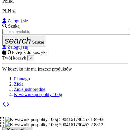
Polski
PLN zł
Zaloguj się
Szukaj
search
Szukaj
Zaloguj się
0
Przejdź do koszyka
Twój koszyk
×
W koszyku nie ma jeszcze produktów
Plantago
Zioła
Zioła jednorodne
Krwawnik pospolity 100g