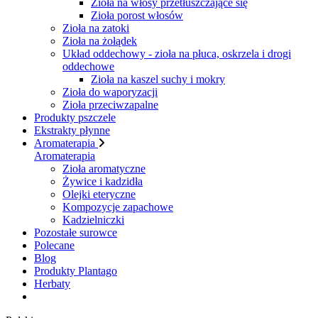
Zioła na włosy przetłuszczające się
Zioła porost włosów
Zioła na zatoki
Zioła na żołądek
Układ oddechowy - zioła na płuca, oskrzela i drogi
oddechowe
Zioła na kaszel suchy i mokry
Zioła do waporyzacji
Zioła przeciwzapalne
Produkty pszczele
Ekstrakty płynne
Aromaterapia
Aromaterapia
Zioła aromatyczne
Żywice i kadzidła
Olejki eteryczne
Kompozycje zapachowe
Kadzielniczki
Pozostałe surowce
Polecane
Blog
Produkty Plantago
Herbaty