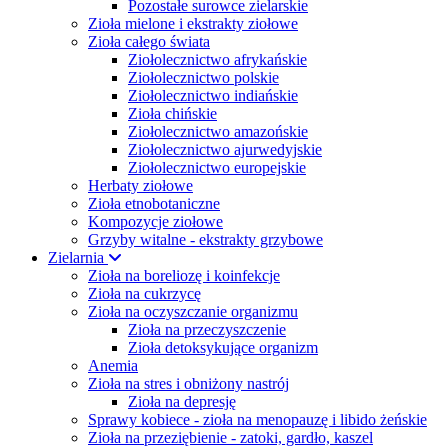
Pozostałe surowce zielarskie
Zioła mielone i ekstrakty ziołowe
Zioła całego świata
Ziołolecznictwo afrykańskie
Ziołolecznictwo polskie
Ziołolecznictwo indiańskie
Zioła chińskie
Ziołolecznictwo amazońskie
Ziołolecznictwo ajurwedyjskie
Ziołolecznictwo europejskie
Herbaty ziołowe
Zioła etnobotaniczne
Kompozycje ziołowe
Grzyby witalne - ekstrakty grzybowe
Zielarnia
Zioła na boreliozę i koinfekcje
Zioła na cukrzycę
Zioła na oczyszczanie organizmu
Zioła na przeczyszczenie
Zioła detoksykujące organizm
Anemia
Zioła na stres i obniżony nastrój
Zioła na depresję
Sprawy kobiece - zioła na menopauzę i libido żeńskie
Zioła na przeziębienie - zatoki, gardło, kaszel