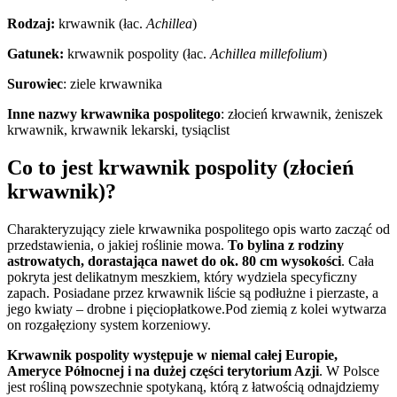
Rodzaj:
krwawnik (łac.
Achillea
)
Gatunek:
krwawnik pospolity (łac.
Achillea millefolium
)
Surowiec
: ziele krwawnika
Inne nazwy krwawnika pospolitego
: złocień krwawnik, żeniszek
krwawnik, krwawnik lekarski, tysiąclist
Co to jest krwawnik pospolity (złocień
krwawnik)?
Charakteryzujący ziele krwawnika pospolitego opis warto zacząć od
przedstawienia, o jakiej roślinie mowa.
To bylina z rodziny
astrowatych, dorastająca nawet do ok. 80 cm wysokości
. Cała
pokryta jest delikatnym meszkiem, który wydziela specyficzny
zapach. Posiadane przez krwawnik liście są podłużne i pierzaste, a
jego kwiaty – drobne i pięciopłatkowe.Pod ziemią z kolei wytwarza
on rozgałęziony system korzeniowy.
Krwawnik pospolity występuje w niemal całej Europie,
Ameryce Północnej i na dużej części terytorium Azji
. W Polsce
jest rośliną powszechnie spotykaną, którą z łatwością odnajdziemy