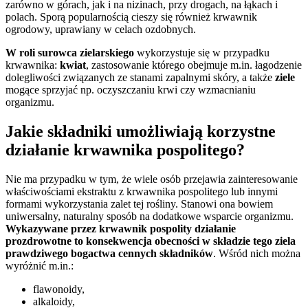
zarówno w górach, jak i na nizinach, przy drogach, na łąkach i
polach. Sporą popularnością cieszy się również krwawnik
ogrodowy, uprawiany w celach ozdobnych.
W roli surowca zielarskiego
wykorzystuje się w przypadku
krwawnika:
kwiat
, zastosowanie którego obejmuje m.in. łagodzenie
dolegliwości związanych ze stanami zapalnymi skóry, a także
ziele
mogące sprzyjać np. oczyszczaniu krwi czy wzmacnianiu
organizmu.
Jakie składniki umożliwiają korzystne
działanie krwawnika pospolitego?
Nie ma przypadku w tym, że wiele osób przejawia zainteresowanie
właściwościami ekstraktu z krwawnika pospolitego lub innymi
formami wykorzystania zalet tej rośliny. Stanowi ona bowiem
uniwersalny, naturalny sposób na dodatkowe wsparcie organizmu.
Wykazywane przez krwawnik pospolity działanie
prozdrowotne to konsekwencja obecności w składzie tego ziela
prawdziwego bogactwa cennych składników
. Wśród nich można
wyróżnić m.in.:
flawonoidy,
alkaloidy,