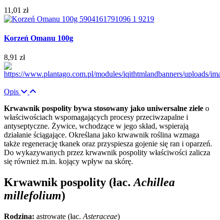
11,01 zł
Korzeń Omanu 100g
8,91 zł
Opis
Krwawnik pospolity bywa stosowany jako uniwersalne ziele
o
właściwościach wspomagających procesy przeciwzapalne i
antyseptyczne. Żywice, wchodzące w jego skład, wspierają
działanie ściągające. Określana jako krwawnik roślina wzmaga
także regenerację tkanek oraz przyspiesza gojenie się ran i oparzeń.
Do wykazywanych przez krwawnik pospolity właściwości zalicza
się również m.in. kojący wpływ na skórę.
Krwawnik pospolity (łac.
Achillea
millefolium
)
Rodzina:
astrowate (łac.
Asteraceae
)