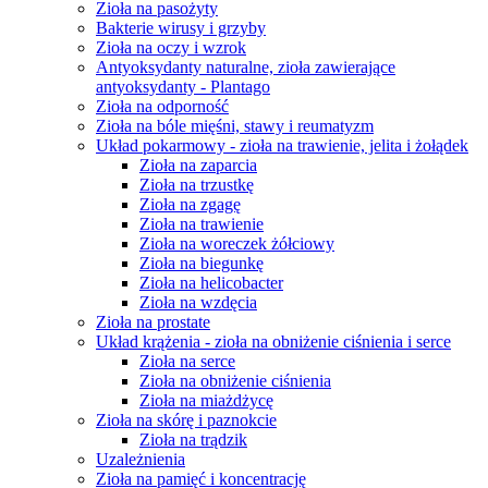
Zioła na pasożyty
Bakterie wirusy i grzyby
Zioła na oczy i wzrok
Antyoksydanty naturalne, zioła zawierające
antyoksydanty - Plantago
Zioła na odporność
Zioła na bóle mięśni, stawy i reumatyzm
Układ pokarmowy - zioła na trawienie, jelita i żołądek
Zioła na zaparcia
Zioła na trzustkę
Zioła na zgagę
Zioła na trawienie
Zioła na woreczek żółciowy
Zioła na biegunkę
Zioła na helicobacter
Zioła na wzdęcia
Zioła na prostate
Układ krążenia - zioła na obniżenie ciśnienia i serce
Zioła na serce
Zioła na obniżenie ciśnienia
Zioła na miażdżycę
Zioła na skórę i paznokcie
Zioła na trądzik
Uzależnienia
Zioła na pamięć i koncentrację