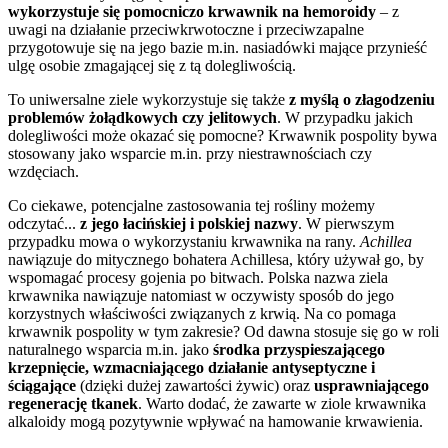
wykorzystuje się pomocniczo krwawnik na hemoroidy
– z
uwagi na działanie przeciwkrwotoczne i przeciwzapalne
przygotowuje się na jego bazie m.in. nasiadówki mające przynieść
ulgę osobie zmagającej się z tą dolegliwością.
To uniwersalne ziele wykorzystuje się także
z myślą o złagodzeniu
problemów żołądkowych czy jelitowych
. W przypadku jakich
dolegliwości może okazać się pomocne? Krwawnik pospolity bywa
stosowany jako wsparcie m.in. przy niestrawnościach czy
wzdęciach.
Co ciekawe, potencjalne zastosowania tej rośliny możemy
odczytać...
z jego łacińskiej i polskiej nazwy
. W pierwszym
przypadku mowa o wykorzystaniu krwawnika na rany.
Achillea
nawiązuje do mitycznego bohatera Achillesa, który używał go, by
wspomagać procesy gojenia po bitwach. Polska nazwa ziela
krwawnika nawiązuje natomiast w oczywisty sposób do jego
korzystnych właściwości związanych z krwią. Na co pomaga
krwawnik pospolity w tym zakresie? Od dawna stosuje się go w roli
naturalnego wsparcia m.in. jako
środka przyspieszającego
krzepnięcie, wzmacniającego działanie antyseptyczne i
ściągające
(dzięki dużej zawartości żywic) oraz
usprawniającego
regenerację tkanek
. Warto dodać, że zawarte w ziole krwawnika
alkaloidy mogą pozytywnie wpływać na hamowanie krwawienia.