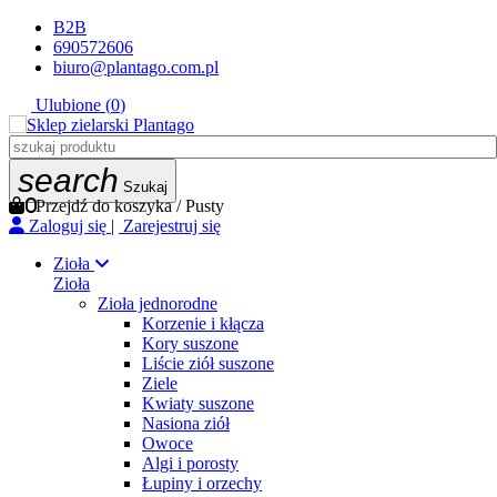
B2B
690572606
biuro@plantago.com.pl
Ulubione (
0
)
search
Szukaj
0
Przejdź do koszyka
/
Pusty
Zaloguj się
|
Zarejestruj się
Zioła
Zioła
Zioła jednorodne
Korzenie i kłącza
Kory suszone
Liście ziół suszone
Ziele
Kwiaty suszone
Nasiona ziół
Owoce
Algi i porosty
Łupiny i orzechy