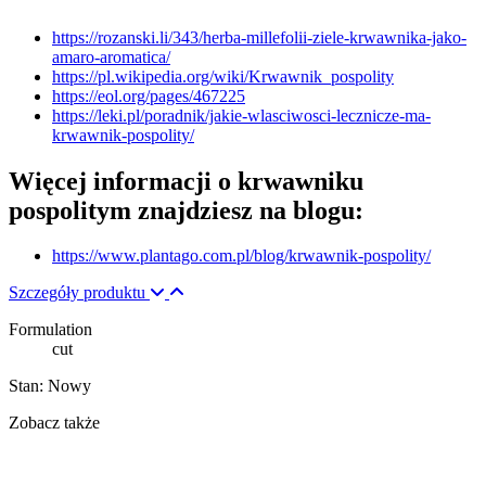
https://rozanski.li/343/herba-millefolii-ziele-krwawnika-jako-
amaro-aromatica/
https://pl.wikipedia.org/wiki/Krwawnik_pospolity
https://eol.org/pages/467225
https://leki.pl/poradnik/jakie-wlasciwosci-lecznicze-ma-
krwawnik-pospolity/
Więcej informacji o krwawniku
pospolitym znajdziesz na blogu:
https://www.plantago.com.pl/blog/krwawnik-pospolity/
Szczegóły produktu
Formulation
cut
Stan:
Nowy
Zobacz także