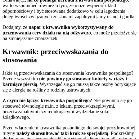
warto wspomnieć również o tym, że może wspierać układ
odpornościowy i być stosowana dodatkowo w celu łagodzenia
dolegliwości związanych ze stanami zapalnymi jamy ustnej i gardła.
Dodajmy, że
napar z krwawnika wykorzystywany do
przemywania cery działa na nią odżywczo
, co może przełożyć się
na zmniejszanie zmarszczek.
Krwawnik: przeciwwskazania do
stosowania
Jakie są przeciwwskazania do stosowania krwawnika pospolitego?
Przede wszystkim
nie powinny go stosować kobiety w ciąży i
karmiące piersią
. Wystrzegać się go muszą także osoby borykające
się z alergią na rośliny z rodziny astrowatych.
Z czym nie łączyć krwawnika pospolitego?
Nie powinno się go
stosować równolegle m.in. z lekami przeciwkrzepliwymi,
przeciwzapalnymi czy redukującymi wydzielanie soku
żołądkowego.
Przed włączeniem krwawnika pospolitego do swojej prozdrowotnej
rutyny
należy skonsultować taki krok ze specjalistą
. Podkreślmy
dodatkowo, że stosowanie ziół nie stanowi alternatywy dla wizyty u