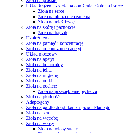
Zioła na prostate
Układ krążenia - zioła na obniżenie ciśnienia i serce
Zioła na serce
Zioła na obniżenie ciśnienia
Zioła na miażdżycę
Zioła na skórę i paznokcie
Zioła na trądzik
Uzależnienia
Zioła na pamięć i koncentrację
Zioła na odchudzanie i apetyt
Układ moczowy
Zioła na apetyt
Zioła na hemoroidy
Zioła na jelita
Zioła na migrenę
Zioła na nerki
Zioła na pęcherz
Zioła na przeziębienie pęcherza
Zioła na płodność
Adaptogeny
Zioła na gardło do płukania i picia - Plantago
Zioła na sen
Zioła na wątrobę
Zioła na włosy
Zioła na włosy suche