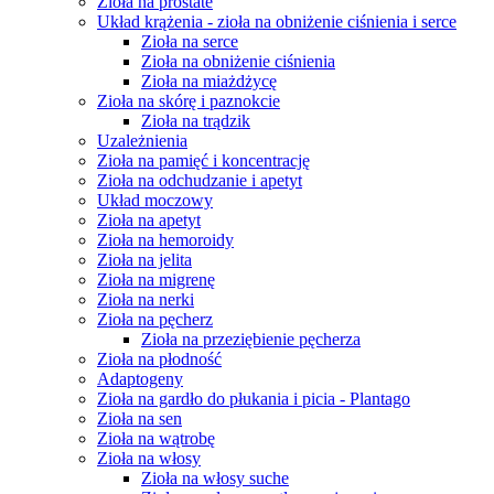
Zioła na prostate
Układ krążenia - zioła na obniżenie ciśnienia i serce
Zioła na serce
Zioła na obniżenie ciśnienia
Zioła na miażdżycę
Zioła na skórę i paznokcie
Zioła na trądzik
Uzależnienia
Zioła na pamięć i koncentrację
Zioła na odchudzanie i apetyt
Układ moczowy
Zioła na apetyt
Zioła na hemoroidy
Zioła na jelita
Zioła na migrenę
Zioła na nerki
Zioła na pęcherz
Zioła na przeziębienie pęcherza
Zioła na płodność
Adaptogeny
Zioła na gardło do płukania i picia - Plantago
Zioła na sen
Zioła na wątrobę
Zioła na włosy
Zioła na włosy suche