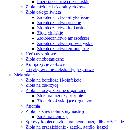
Pozostałe surowce zielarskie
Zioła mielone i ekstrakty ziołowe
Zioła całego świata
Ziołolecznictwo afrykańskie
Ziołolecznictwo polskie
Ziołolecznictwo indiańskie
Zioła chińskie
Ziołolecznictwo amazońskie
Ziołolecznictwo ajurwedyjskie
Ziołolecznictwo europejskie
Herbaty ziołowe
Zioła etnobotaniczne
Kompozycje ziołowe
Grzyby witalne - ekstrakty grzybowe
Zielarnia
Zioła na boreliozę i koinfekcje
Zioła na cukrzycę
Zioła na oczyszczanie organizmu
Zioła na przeczyszczenie
Zioła detoksykujące organizm
Anemia
Zioła na stres i obniżony nastrój
Zioła na depresję
Sprawy kobiece - zioła na menopauzę i libido żeńskie
Zioła na przeziębienie - zatoki, gardło, kaszel