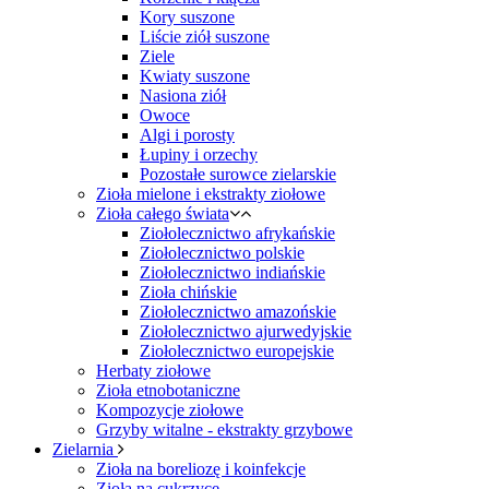
Kory suszone
Liście ziół suszone
Ziele
Kwiaty suszone
Nasiona ziół
Owoce
Algi i porosty
Łupiny i orzechy
Pozostałe surowce zielarskie
Zioła mielone i ekstrakty ziołowe
Zioła całego świata
Ziołolecznictwo afrykańskie
Ziołolecznictwo polskie
Ziołolecznictwo indiańskie
Zioła chińskie
Ziołolecznictwo amazońskie
Ziołolecznictwo ajurwedyjskie
Ziołolecznictwo europejskie
Herbaty ziołowe
Zioła etnobotaniczne
Kompozycje ziołowe
Grzyby witalne - ekstrakty grzybowe
Zielarnia
Zioła na boreliozę i koinfekcje
Zioła na cukrzycę