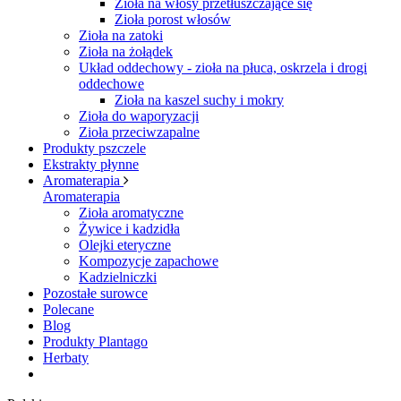
Zioła na włosy przetłuszczające się
Zioła porost włosów
Zioła na zatoki
Zioła na żołądek
Układ oddechowy - zioła na płuca, oskrzela i drogi
oddechowe
Zioła na kaszel suchy i mokry
Zioła do waporyzacji
Zioła przeciwzapalne
Produkty pszczele
Ekstrakty płynne
Aromaterapia
Aromaterapia
Zioła aromatyczne
Żywice i kadzidła
Olejki eteryczne
Kompozycje zapachowe
Kadzielniczki
Pozostałe surowce
Polecane
Blog
Produkty Plantago
Herbaty