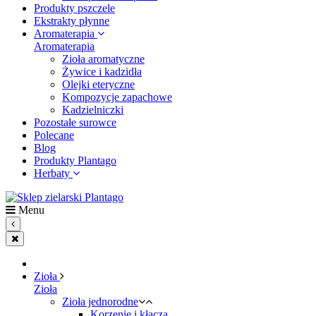
Produkty pszczele
Ekstrakty płynne
Aromaterapia
Aromaterapia
Zioła aromatyczne
Żywice i kadzidła
Olejki eteryczne
Kompozycje zapachowe
Kadzielniczki
Pozostałe surowce
Polecane
Blog
Produkty Plantago
Herbaty
Menu
Zioła
Zioła
Zioła jednorodne
Korzenie i kłącza