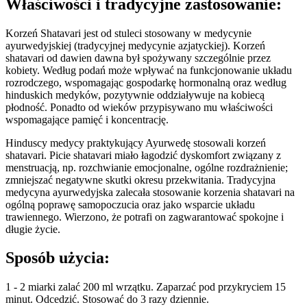
Właściwości i tradycyjne zastosowanie:
Korzeń Shatavari jest od stuleci stosowany w medycynie
ayurwedyjskiej (tradycyjnej medycynie azjatyckiej). Korzeń
shatavari od dawien dawna był spożywany szczególnie przez
kobiety. Według podań może wpływać na funkcjonowanie układu
rozrodczego, wspomagając gospodarkę hormonalną oraz według
hinduskich medyków, pozytywnie oddziaływuje na kobiecą
płodność. Ponadto od wieków przypisywano mu właściwości
wspomagające pamięć i koncentrację.
Hinduscy medycy praktykujący Ayurwedę stosowali korzeń
shatavari. Picie shatavari miało łagodzić dyskomfort związany z
menstruacją, np. rozchwianie emocjonalne, ogólne rozdrażnienie;
zmniejszać negatywne skutki okresu przekwitania. Tradycyjna
medycyna ayurwedyjska zalecała stosowanie korzenia shatavari na
ogólną poprawę samopoczucia oraz jako wsparcie układu
trawiennego. Wierzono, że potrafi on zagwarantować spokojne i
długie życie.
Sposób użycia:
1 - 2 miarki zalać 200 ml wrzątku. Zaparzać pod przykryciem 15
minut. Odcedzić. Stosować do 3 razy dziennie.