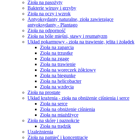
Zioła na pasożyty
Bakterie wirusy i grzyby
Zioła na oczy i wzrok
Antyoksydanty naturalne, zioła zawierające
antyoksydanty - Plantago
Zioła na odporność
Zioła na bóle mięśni, stawy i reumatyzm
Układ pokarmowy - zioła na trawienie, jelita i żołądek
Zioła na zaparcia
Zioła na trzustkę
Zioła na zgagę
Zioła na trawienie
Zioła na woreczek żółciowy
Zioła na biegunkę
Zioła na helicobacter
Zioła na wzdęcia
Zioła na prostate
Układ krążenia - zioła na obniżenie ciśnienia i serce
Zioła na serce
Zioła na obniżenie ciśnienia
Zioła na miażdżycę
Zioła na skórę i paznokcie
Zioła na trądzik
Uzależnienia
Zioła na pamięć i koncentrację