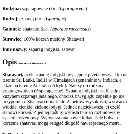
Rodzina:
szparagowate (łac.
Asparagaceae
)
Rodzaj
: szparag (łac.
Asparagus
)
Gatunek:
shatavari (łac.
Aspargus racemosus
)
Surowiec
: 100% korzeń mielony Shatavari
Inne nazwy:
szparag indyjski, satavar
Opis
korzenia shatavari
:
Shatavari,
czyli szparag indyjski, występuje przede wszystkim na
terenie Sri Lanki, Indii i w Himalajach (generalnie w Indiach, a
także na terenie Australii i Afryki). Należy do rodziny
szparagowatych (Asparagaceae). Szparag indyjski jest bliskim
kuzynem szparaga jadalnego, chociaż z wyglądu zupełnie go nie
przypomina. Shatavari dorasta do 2 metrów wysokości, wytwarza
wiotkie, cienkie, zielone łodygi. Jednak najciekawszą jej część
stanowi korzeń. Z jednej rośliny wyrasta bardzo rozbudowany
system korzeniowy. Wytwarza ona nawet kilkanaście bulw, a
korzenie shatavari mogą osiągać długość nawet jednego metra.