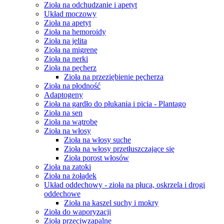
Zioła na odchudzanie i apetyt
Układ moczowy
Zioła na apetyt
Zioła na hemoroidy
Zioła na jelita
Zioła na migrenę
Zioła na nerki
Zioła na pęcherz
Zioła na przeziębienie pęcherza
Zioła na płodność
Adaptogeny
Zioła na gardło do płukania i picia - Plantago
Zioła na sen
Zioła na wątrobę
Zioła na włosy
Zioła na włosy suche
Zioła na włosy przetłuszczające się
Zioła porost włosów
Zioła na zatoki
Zioła na żołądek
Układ oddechowy - zioła na płuca, oskrzela i drogi
oddechowe
Zioła na kaszel suchy i mokry
Zioła do waporyzacji
Zioła przeciwzapalne