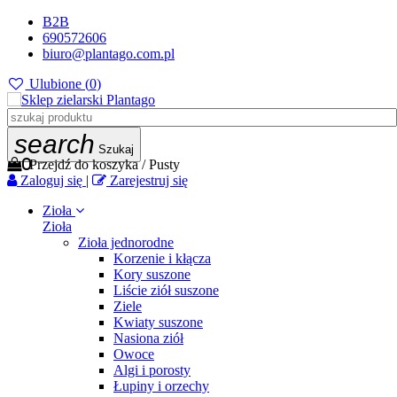
B2B
690572606
biuro@plantago.com.pl
Ulubione (
0
)
search
Szukaj
0
Przejdź do koszyka
/
Pusty
Zaloguj się
|
Zarejestruj się
Zioła
Zioła
Zioła jednorodne
Korzenie i kłącza
Kory suszone
Liście ziół suszone
Ziele
Kwiaty suszone
Nasiona ziół
Owoce
Algi i porosty
Łupiny i orzechy