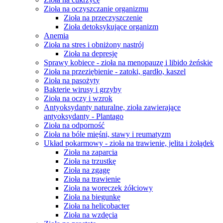
Zioła na oczyszczanie organizmu
Zioła na przeczyszczenie
Zioła detoksykujące organizm
Anemia
Zioła na stres i obniżony nastrój
Zioła na depresję
Sprawy kobiece - zioła na menopauzę i libido żeńskie
Zioła na przeziębienie - zatoki, gardło, kaszel
Zioła na pasożyty
Bakterie wirusy i grzyby
Zioła na oczy i wzrok
Antyoksydanty naturalne, zioła zawierające
antyoksydanty - Plantago
Zioła na odporność
Zioła na bóle mięśni, stawy i reumatyzm
Układ pokarmowy - zioła na trawienie, jelita i żołądek
Zioła na zaparcia
Zioła na trzustkę
Zioła na zgagę
Zioła na trawienie
Zioła na woreczek żółciowy
Zioła na biegunkę
Zioła na helicobacter
Zioła na wzdęcia